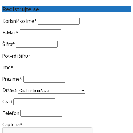
Registrujte se
Korisničko ime
*
E-Mail
*
Šifra
*
Potvrdi šifru
*
Ime
*
Prezime
*
Država
Grad
Telefon
Captcha
*