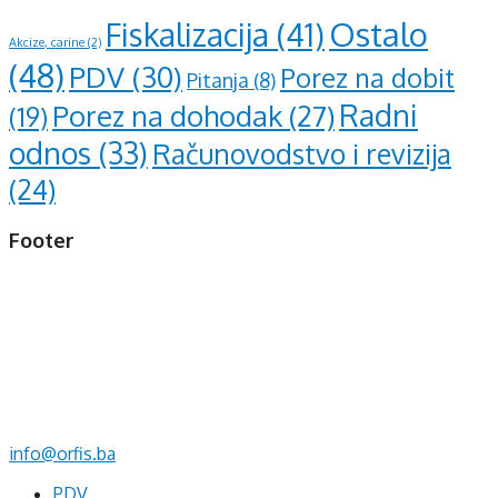
Ostalo
Fiskalizacija
(41)
Akcize, carine
(2)
(48)
PDV
(30)
Porez na dobit
Pitanja
(8)
Radni
Porez na dohodak
(27)
(19)
odnos
(33)
Računovodstvo i revizija
(24)
Footer
d.o.o. za računovodstvo, finansije i savjetovanje
Mehmeda Ahmedbegovića bb
75320 Gračanica
+387 35 703 760
+387 35 707 097
info@orfis.ba
PDV