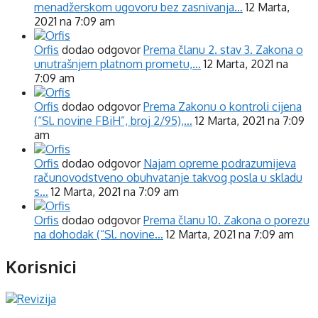
menadžerskom ugovoru bez zasnivanja…
12 Marta,
2021 na 7:09 am
Orfis
dodao odgovor
Prema članu 2. stav 3. Zakona o
unutrašnjem platnom prometu,…
12 Marta, 2021 na
7:09 am
Orfis
dodao odgovor
Prema Zakonu o kontroli cijena
(“Sl. novine FBiH”, broj 2/95),…
12 Marta, 2021 na 7:09
am
Orfis
dodao odgovor
Najam opreme podrazumijeva
računovodstveno obuhvatanje takvog posla u skladu
s…
12 Marta, 2021 na 7:09 am
Orfis
dodao odgovor
Prema članu 10. Zakona o porezu
na dohodak (“Sl. novine…
12 Marta, 2021 na 7:09 am
Korisnici