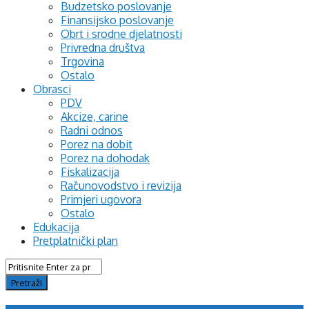
Budzetsko poslovanje
Finansijsko poslovanje
Obrt i srodne djelatnosti
Privredna društva
Trgovina
Ostalo
Obrasci
PDV
Akcize, carine
Radni odnos
Porez na dobit
Porez na dohodak
Fiskalizacija
Računovodstvo i revizija
Primjeri ugovora
Ostalo
Edukacija
Pretplatnički plan