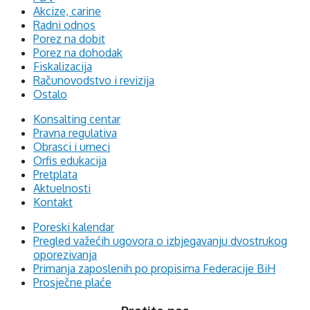
Akcize, carine
Radni odnos
Porez na dobit
Porez na dohodak
Fiskalizacija
Računovodstvo i revizija
Ostalo
Konsalting centar
Pravna regulativa
Obrasci i urneci
Orfis edukacija
Pretplata
Aktuelnosti
Kontakt
Poreski kalendar
Pregled važećih ugovora o izbjegavanju dvostrukog
oporezivanja
Primanja zaposlenih po propisima Federacije BiH
Prosječne plaće