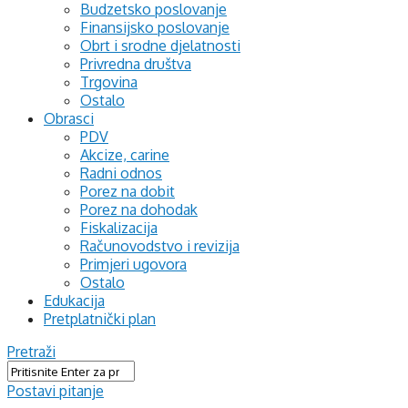
Budzetsko poslovanje
Finansijsko poslovanje
Obrt i srodne djelatnosti
Privredna društva
Trgovina
Ostalo
Obrasci
PDV
Akcize, carine
Radni odnos
Porez na dobit
Porez na dohodak
Fiskalizacija
Računovodstvo i revizija
Primjeri ugovora
Ostalo
Edukacija
Pretplatnički plan
Pretraži
Postavi pitanje