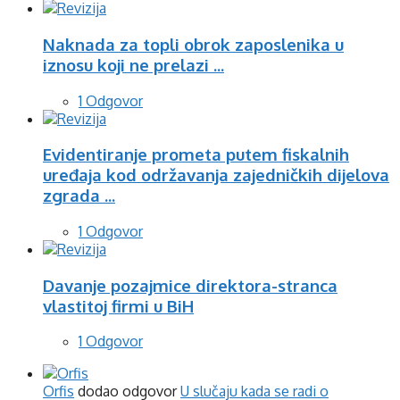
Naknada za topli obrok zaposlenika u
iznosu koji ne prelazi ...
1 Odgovor
Evidentiranje prometa putem fiskalnih
uređaja kod održavanja zajedničkih dijelova
zgrada ...
1 Odgovor
Davanje pozajmice direktora-stranca
vlastitoj firmi u BiH
1 Odgovor
Orfis
dodao odgovor
U slučaju kada se radi o