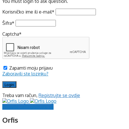
You must login to ask question.
Korisničko ime ili e-mail
*
Šifra
*
Captcha
*
Zapamti moju prijavu
Zaboravili ste lozinku?
Treba vam račun,
Registrujte se ovdje
Prijavite se
Registrujte se
Orfis