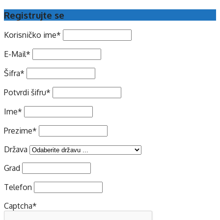
Registrujte se
Korisničko ime
*
E-Mail
*
Šifra
*
Potvrdi šifru
*
Ime
*
Prezime
*
Država
Grad
Telefon
Captcha
*