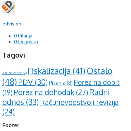
edvision
0 Pitanja
0 Odgovori
Tagovi
Ostalo
Fiskalizacija
(41)
Akcize, carine
(2)
(48)
PDV
(30)
Porez na dobit
Pitanja
(8)
Radni
Porez na dohodak
(27)
(19)
odnos
(33)
Računovodstvo i revizija
(24)
Footer