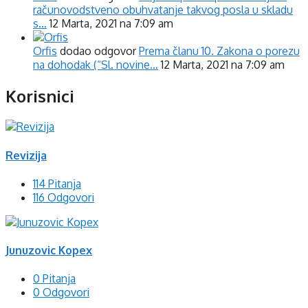
računovodstveno obuhvatanje takvog posla u skladu
s…
12 Marta, 2021 na 7:09 am
Orfis
dodao odgovor
Prema članu 10. Zakona o porezu
na dohodak (“Sl. novine…
12 Marta, 2021 na 7:09 am
Korisnici
Revizija
114 Pitanja
116 Odgovori
Junuzovic Kopex
0 Pitanja
0 Odgovori