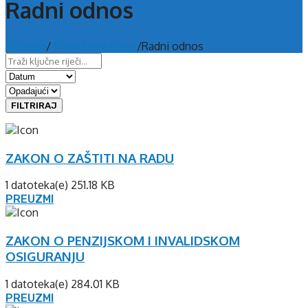
Radni odnos
Početna
/
Pravna regulativa
/
Radni odnos
FILTRIRAJ
ZAKON O ZAŠTITI NA RADU
1 datoteka(e)
251.18 KB
PREUZMI
ZAKON O PENZIJSKOM I INVALIDSKOM
OSIGURANJU
1 datoteka(e)
284.01 KB
PREUZMI