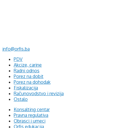
d.o.o. za računovodstvo, finansije i savjetovanje
Mehmeda Ahmedbegovića bb
75320 Gračanica
+387 35 703 760
+387 35 707 097
info@orfis.ba
PDV
Akcize, carine
Radni odnos
Porez na dobit
Porez na dohodak
Fiskalizacija
Računovodstvo i revizija
Ostalo
Konsalting centar
Pravna regulativa
Obrasci i urneci
Orfis edukacija