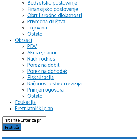
Budzetsko poslovanje
Finansijsko poslovanje
Obrt i srodne djelatnosti
Privredna društva
Trgovina
Ostalo
Obrasci
PDV
Akcize, carine
Radni odnos
Porez na dobit
Porez na dohodak
Fiskalizacija
Računovodstvo i revizija
Primjeri ugovora
Ostalo
Edukacija
Pretplatnički plan