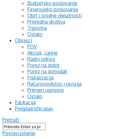
Budzetsko poslovanje
Finansijsko poslovanje
Obrt i srodne djelatnosti
Privredna društva
Trgovina
Ostalo
Obrasci
PDV
Akcize, carine
Radni odnos
Porez na dobit
Porez na dohodak
Fiskalizacija
Računovodstvo i revizija
Primjeri ugovora
Ostalo
Edukacija
Pretplatnički plan
Pretraži
Postavi pitanje