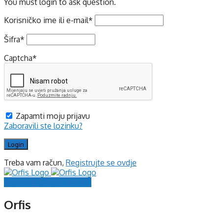
You must login to ask question.
Korisničko ime ili e-mail
*
Šifra
*
Captcha
*
Zapamti moju prijavu
Zaboravili ste lozinku?
Treba vam račun,
Registrujte se ovdje
Prijavite se
Registrujte se
Orfis