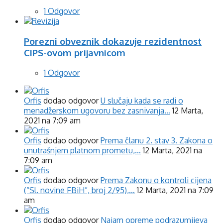
1 Odgovor
Porezni obveznik dokazuje rezidentnost
CIPS-ovom prijavnicom
1 Odgovor
Orfis
dodao odgovor
U slučaju kada se radi o
menadžerskom ugovoru bez zasnivanja…
12 Marta,
2021 na 7:09 am
Orfis
dodao odgovor
Prema članu 2. stav 3. Zakona o
unutrašnjem platnom prometu,…
12 Marta, 2021 na
7:09 am
Orfis
dodao odgovor
Prema Zakonu o kontroli cijena
(“Sl. novine FBiH”, broj 2/95),…
12 Marta, 2021 na 7:09
am
Orfis
dodao odgovor
Najam opreme podrazumijeva