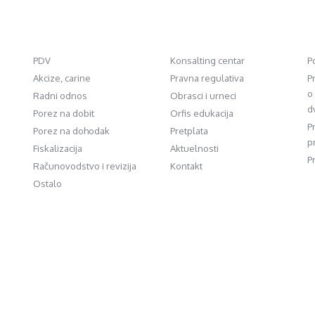
PDV
Konsalting centar
P
Akcize, carine
Pravna regulativa
P
o
Radni odnos
Obrasci i urneci
d
Porez na dobit
Orfis edukacija
P
Porez na dohodak
Pretplata
p
Fiskalizacija
Aktuelnosti
P
Računovodstvo i revizija
Kontakt
Ostalo