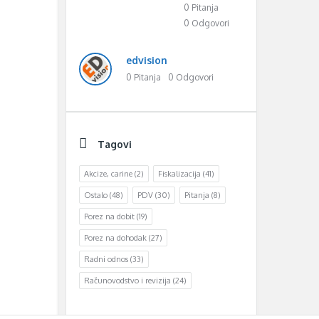
0 Pitanja
0 Odgovori
edvision
0 Pitanja
0 Odgovori
Tagovi
Akcize, carine
(2)
Fiskalizacija
(41)
Ostalo
(48)
PDV
(30)
Pitanja
(8)
Porez na dobit
(19)
Porez na dohodak
(27)
Radni odnos
(33)
Računovodstvo i revizija
(24)