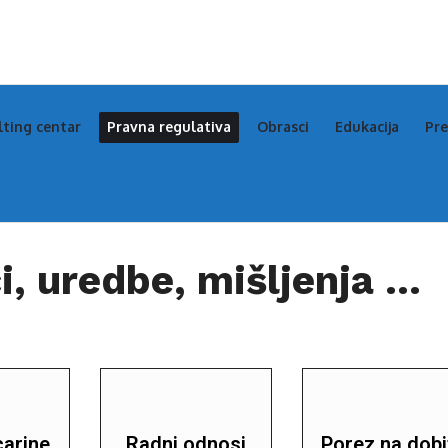
lting centar
Pravna regulativa
Obrasci
Edukacija
Pre
i, uredbe, mišljenja ...
carine
Radni odnosi
Porez na dobi