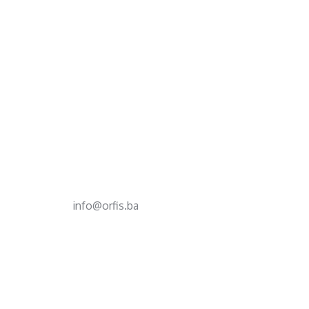
d.o.o. za računovodstvo, finansije i savjetovanje
Mehmeda Ahmedbegovića bb
75320 Gračanica
+387 35 703 760
+387 35 707 097
info@orfis.ba