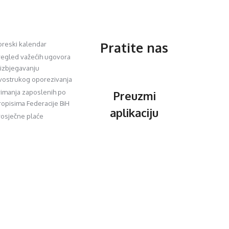
Pratite nas
oreski kalendar
regled važećih ugovora
 izbjegavanju
vostrukog oporezivanja
rimanja zaposlenih po
Preuzmi
ropisima Federacije BiH
aplikaciju
rosječne plaće