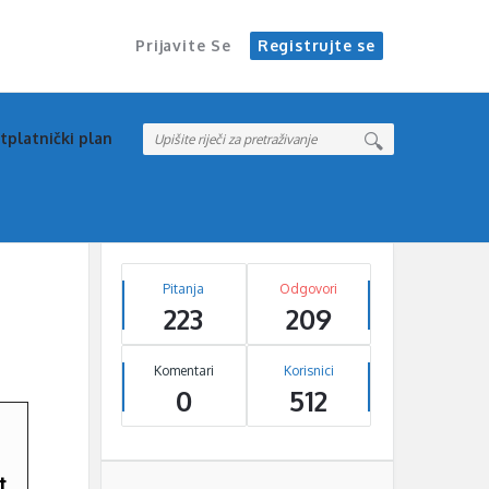
Prijavite Se
Registrujte se
tplatnički plan
Pitanja
Odgovori
223
209
Komentari
Korisnici
0
512
t