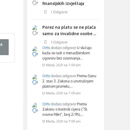
finansijskih izvještaja
1 Odgovor
Porez na platu se ne plaća
samo za invalidne osobe ...
1 Odgovor
RA
Orfis
dodao odgovor
U slučaju
kada se radi o menadžerskom
ugovoru bez zasnivanja…
12 Marta, 2021 na 7:09 am
Orfis
dodao odgovor
Prema članu
2. stav 3. Zakona o unutrašnjem
platnom prometu,…
12 Marta, 2021 na 7:09 am
Orfis
dodao odgovor
Prema
Zakonu o kontroli cijena (“Sl.
novine FBiH”, broj 2/95),…
12 Marta, 2021 na 7:09 am