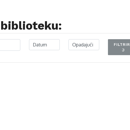
biblioteku:
FILTRI
J