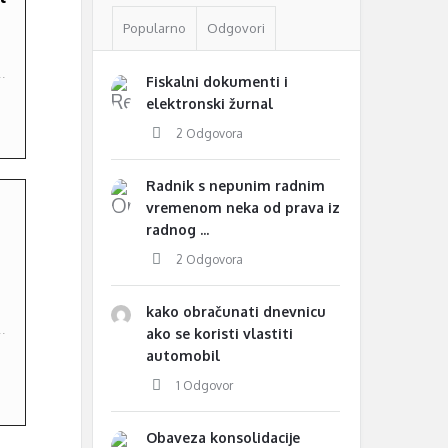
Popularno
Odgovori
.
Fiskalni dokumenti i
elektronski žurnal
2 Odgovora
Radnik s nepunim radnim
vremenom neka od prava iz
radnog ...
2 Odgovora
kako obračunati dnevnicu
.
ako se koristi vlastiti
automobil
1 Odgovor
Obaveza konsolidacije