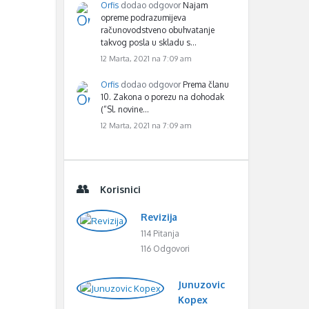
Orfis
dodao odgovor
Najam
opreme podrazumijeva
računovodstveno obuhvatanje
takvog posla u skladu s…
12 Marta, 2021 na 7:09 am
Orfis
dodao odgovor
Prema članu
10. Zakona o porezu na dohodak
(“Sl. novine…
12 Marta, 2021 na 7:09 am
Korisnici
Revizija
114 Pitanja
116 Odgovori
Junuzovic
Kopex