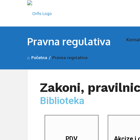
Pravna regulativa
Konsa
Početna
/
Pravna regulativa
Zakoni, pravilnic
Biblioteka
PDV
Akcize i 