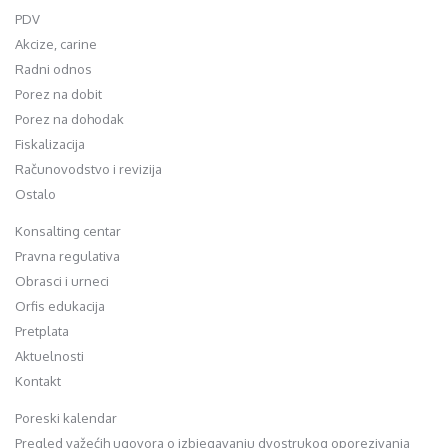
PDV
Akcize, carine
Radni odnos
Porez na dobit
Porez na dohodak
Fiskalizacija
Računovodstvo i revizija
Ostalo
Konsalting centar
Pravna regulativa
Obrasci i urneci
Orfis edukacija
Pretplata
Aktuelnosti
Kontakt
Poreski kalendar
Pregled važećih ugovora o izbjegavanju dvostrukog oporezivanja