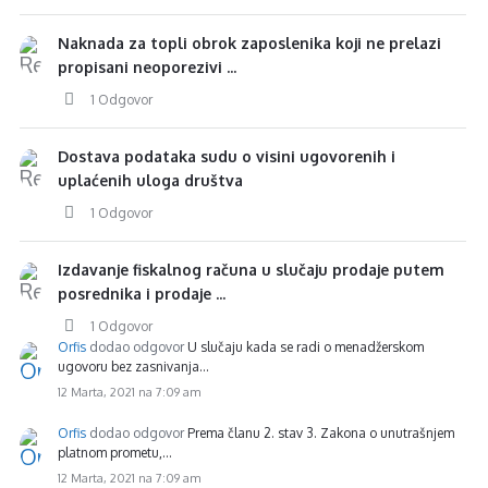
Naknada za topli obrok zaposlenika koji ne prelazi
propisani neoporezivi ...
1 Odgovor
Dostava podataka sudu o visini ugovorenih i
uplaćenih uloga društva
1 Odgovor
Izdavanje fiskalnog računa u slučaju prodaje putem
posrednika i prodaje ...
1 Odgovor
Orfis
dodao odgovor
U slučaju kada se radi o menadžerskom
ugovoru bez zasnivanja…
12 Marta, 2021 na 7:09 am
Orfis
dodao odgovor
Prema članu 2. stav 3. Zakona o unutrašnjem
platnom prometu,…
12 Marta, 2021 na 7:09 am