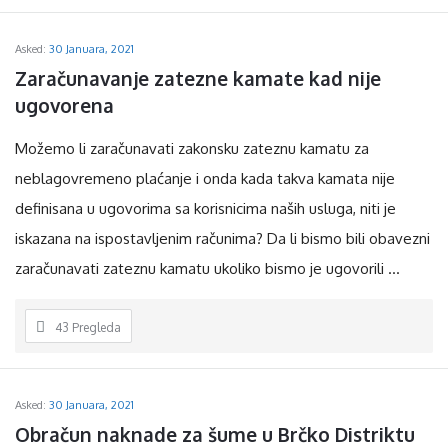
P
i
Asked:
30 Januara, 2021
t
Zaračunavanje zatezne kamate kad nije 
a
ugovorena
n
Možemo li zaračunavati zakonsku zateznu kamatu za
j
neblagovremeno plaćanje i onda kada takva kamata nije
a
definisana u ugovorima sa korisnicima naših usluga, niti je
iskazana na ispostavljenim računima? Da li bismo bili obavezni
zaračunavati zateznu kamatu ukoliko bismo je ugovorili ...
43
Pregleda
Asked:
30 Januara, 2021
Obračun naknade za šume u Brčko Distriktu