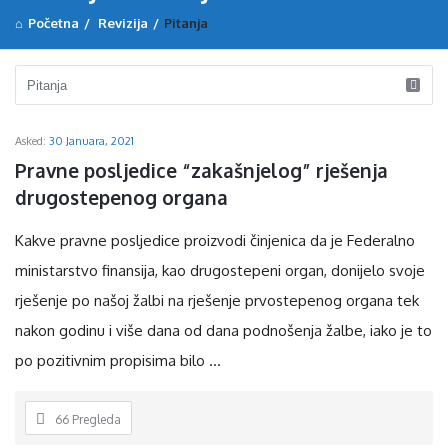
Početna
/
Revizija
/
Pitanja
D
Asked:
30 Januara, 2021
i
Pravne posljedice “zakašnjelog” rješenja 
s
drugostepenog organa
c
Kakve pravne posljedice proizvodi činjenica da je Federalno
y
ministarstvo finansija, kao drugostepeni organ, donijelo svoje
L
rješenje po našoj žalbi na rješenje prvostepenog organa tek
a
nakon godinu i više dana od dana podnošenja žalbe, iako je to
t
po pozitivnim propisima bilo ...
e
s
66
Pregleda
t