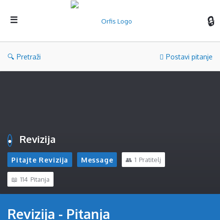
Orf
Pretraži
Postavi pitanje
Revizija
Pitajte Revizija
Message
1
Pratitelj
114
Pitanja
Revizija - Pitanja