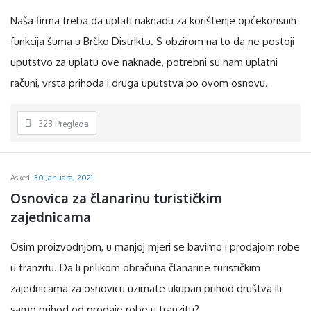
Naša firma treba da uplati naknadu za korištenje općekorisnih
funkcija šuma u Brčko Distriktu. S obzirom na to da ne postoji
uputstvo za uplatu ove naknade, potrebni su nam uplatni
računi, vrsta prihoda i druga uputstva po ovom osnovu.
323
Pregleda
Asked:
30 Januara, 2021
Osnovica za članarinu turističkim 
zajednicama
Osim proizvodnjom, u manjoj mjeri se bavimo i prodajom robe
u tranzitu. Da li prilikom obračuna članarine turističkim
zajednicama za osnovicu uzimate ukupan prihod društva ili
samo prihod od prodaje robe u tranzitu?