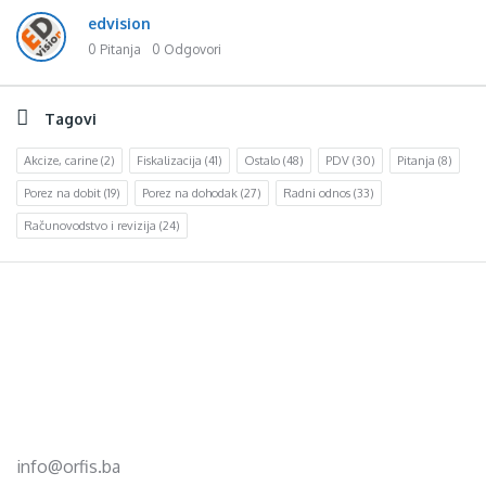
edvision
0 Pitanja
0 Odgovori
Tagovi
Akcize, carine
(2)
Fiskalizacija
(41)
Ostalo
(48)
PDV
(30)
Pitanja
(8)
Porez na dobit
(19)
Porez na dohodak
(27)
Radni odnos
(33)
Računovodstvo i revizija
(24)
Footer
d.o.o. za računovodstvo, finansije i savjetovanje
Mehmeda Ahmedbegovića bb
75320 Gračanica
+387 35 703 760
+387 35 707 097
info@orfis.ba