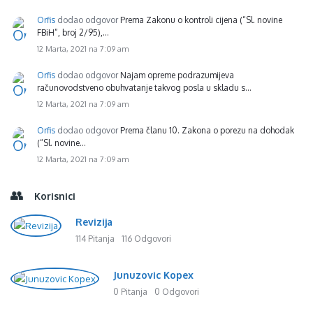
Orfis
dodao odgovor
Prema Zakonu o kontroli cijena (“Sl. novine
FBiH”, broj 2/95),…
12 Marta, 2021 na 7:09 am
Orfis
dodao odgovor
Najam opreme podrazumijeva
računovodstveno obuhvatanje takvog posla u skladu s…
12 Marta, 2021 na 7:09 am
Orfis
dodao odgovor
Prema članu 10. Zakona o porezu na dohodak
(“Sl. novine…
12 Marta, 2021 na 7:09 am
Korisnici
Revizija
114 Pitanja
116 Odgovori
Junuzovic Kopex
0 Pitanja
0 Odgovori