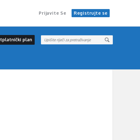
Prijavite Se
Registrujte se
tplatnički plan