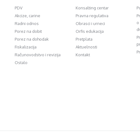
PDV
Konsalting centar
P
Akcize, carine
Pravna regulativa
P
o
Radni odnos
Obrasci i urneci
d
Porez na dobit
Orfis edukacija
P
Porez na dohodak
Pretplata
p
Fiskalizacija
Aktuelnosti
P
Računovodstvo i revizija
Kontakt
Ostalo