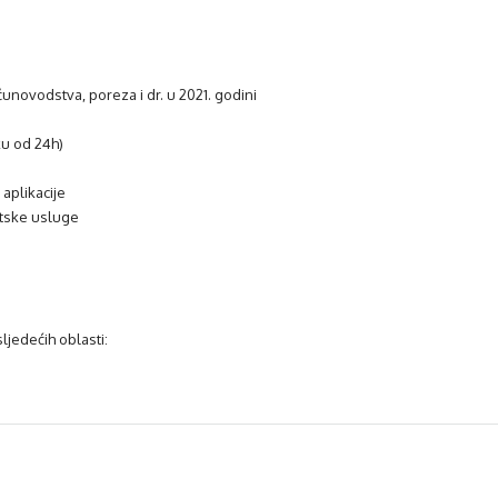
čunovodstva, poreza i dr. u 2021. godini
ku od 24h)
aplikacije
ntske usluge
ljedećih oblasti: