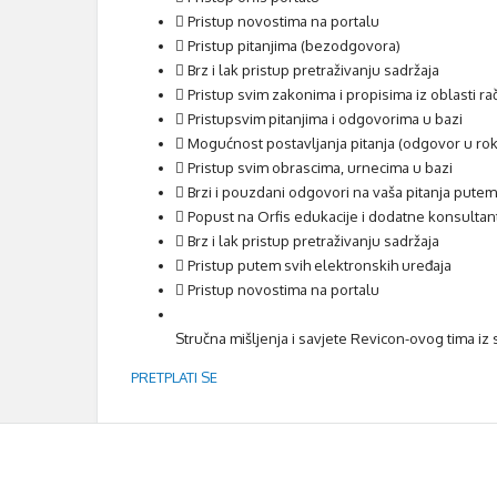
Pristup novostima na portalu
Pristup pitanjima (bezodgovora)
Brz i lak pristup pretraživanju sadržaja
Pristup svim zakonima i propisima iz oblasti ra
Pristupsvim pitanjima i odgovorima u bazi
Mogućnost postavljanja pitanja (odgovor u ro
Pristup svim obrascima, urnecima u bazi
Brzi i pouzdani odgovori na vaša pitanja putem 
Popust na Orfis edukacije i dodatne konsulta
Brz i lak pristup pretraživanju sadržaja
Pristup putem svih elektronskih uređaja
Pristup novostima na portalu
Stručna mišljenja i savjete Revicon-ovog tima iz s
PRETPLATI SE