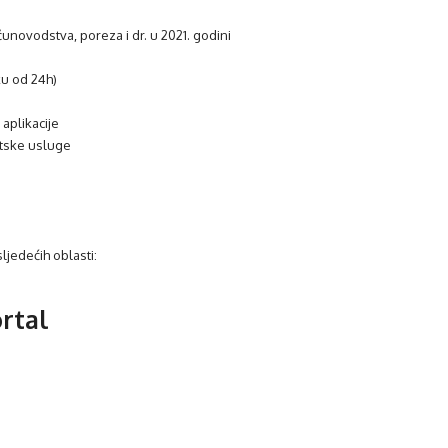
čunovodstva, poreza i dr. u 2021. godini
ku od 24h)
aplikacije
ntske usluge
ljedećih oblasti:
rtal