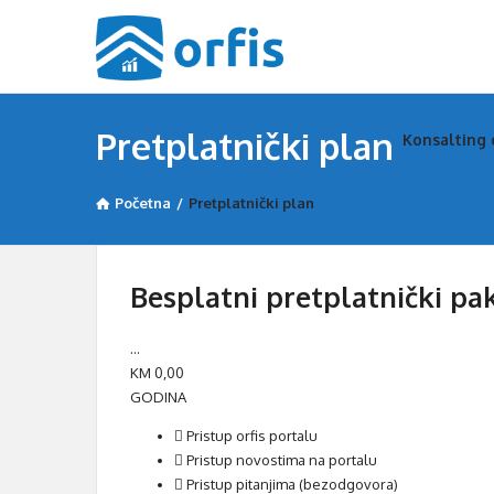
Orfis
Orfis
Pretplatnički plan
Konsalting 
Naviga
Početna
/
Pretplatnički plan
Besplatni pretplatnički pa
...
KM
0,00
GODINA
Pristup orfis portalu
Pristup novostima na portalu
Pristup pitanjima (bezodgovora)