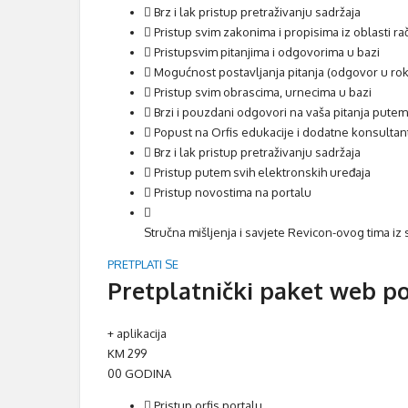
Brz i lak pristup pretraživanju sadržaja
Pristup svim zakonima i propisima iz oblasti ra
Pristupsvim pitanjima i odgovorima u bazi
Mogućnost postavljanja pitanja (odgovor u ro
Pristup svim obrascima, urnecima u bazi
Brzi i pouzdani odgovori na vaša pitanja putem 
Popust na Orfis edukacije i dodatne konsulta
Brz i lak pristup pretraživanju sadržaja
Pristup putem svih elektronskih uređaja
Pristup novostima na portalu
Stručna mišljenja i savjete Revicon-ovog tima iz s
PRETPLATI SE
Pretplatnički paket web po
+ aplikacija
KM
299
00
GODINA
Pristup orfis portalu