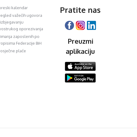
Pratite nas
oreski kalendar
regled važećih ugovora
 izbjegavanju
vostrukog oporezivanja
rimanja zaposlenih po
Preuzmi
ropisima Federacije BiH
aplikaciju
rosječne plaće