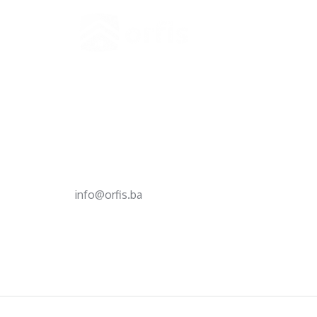
Footer
d.o.o. za računovodstvo, finansije i savjetovanje
Mehmeda Ahmedbegovića bb
75320 Gračanica
+387 35 703 760
+387 35 707 097
info@orfis.ba