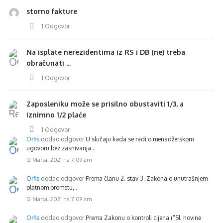
storno fakture
1 Odgovor
Na isplate nerezidentima iz RS i DB (ne) treba
obračunati ...
1 Odgovor
Zaposleniku može se prisilno obustaviti 1/3, a
iznimno 1/2 plaće
1 Odgovor
Orfis
dodao odgovor
U slučaju kada se radi o menadžerskom
ugovoru bez zasnivanja…
12 Marta, 2021 na 7:09 am
Orfis
dodao odgovor
Prema članu 2. stav 3. Zakona o unutrašnjem
platnom prometu,…
12 Marta, 2021 na 7:09 am
Orfis
dodao odgovor
Prema Zakonu o kontroli cijena (“Sl. novine