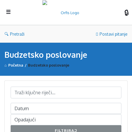
Orf
Pretraži
Postavi pitanje
Budzetsko poslovanje
Početna
/
Budzetsko poslovanje
FILTRIRAJ