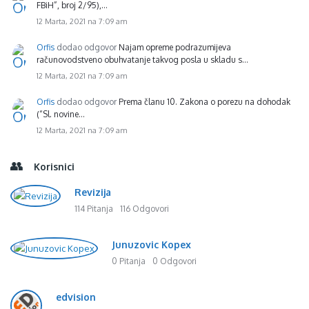
FBiH”, broj 2/95),…
12 Marta, 2021 na 7:09 am
Orfis
dodao odgovor
Najam opreme podrazumijeva
računovodstveno obuhvatanje takvog posla u skladu s…
12 Marta, 2021 na 7:09 am
Orfis
dodao odgovor
Prema članu 10. Zakona o porezu na dohodak
(“Sl. novine…
12 Marta, 2021 na 7:09 am
Korisnici
Revizija
114 Pitanja
116 Odgovori
Junuzovic Kopex
0 Pitanja
0 Odgovori
edvision