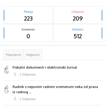
Sidebar
Stats
Pitanja
Odgovori
223
209
Komentari
Korisnici
0
512
Popularno
Odgovori
Fiskalni dokumenti i elektronski žurnal
2 Odgovora
Radnik s nepunim radnim vremenom neka od prava
iz radnog ...
2 Odgovora