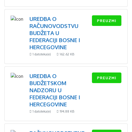
UREDBA O
PREUZMI
RAČUNOVODSTVU
BUDŽETA U
FEDERACIJI BOSNE I
HERCEGOVINE
1 datoteka(e)
162.62 KB
UREDBA O
PREUZMI
BUDŽETSKOM
NADZORU U
FEDERACIJI BOSNE I
HERCEGOVINE
1 datoteka(e)
194.88 KB