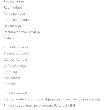
Akcize, carine
Radni odnos
Porez na dobit
Porez na dohodak
Fiskalizacija
Računovodstvo i revizija
Ostalo
Konsalting centar
Pravna regulativa
Obrasci i urneci
Orfis edukacija
Pretplata
Aktuelnosti
Kontakt
Poreski kalendar
Pregled važećih ugovora o izbjegavanju dvostrukog oporezivanja
Primanja zaposlenih po propisima Federacije BiH