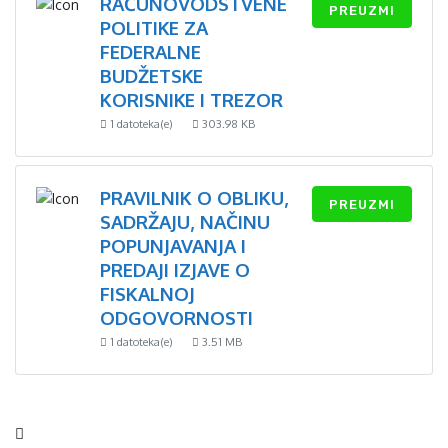
RAČUNOVODSTVENE
PREUZMI
POLITIKE ZA
FEDERALNE
BUDŽETSKE
KORISNIKE I TREZOR
1 datoteka(e)
303.98 KB
PRAVILNIK O OBLIKU,
PREUZMI
SADRŽAJU, NAČINU
POPUNJAVANJA I
PREDAJI IZJAVE O
FISKALNOJ
ODGOVORNOSTI
1 datoteka(e)
3.51 MB