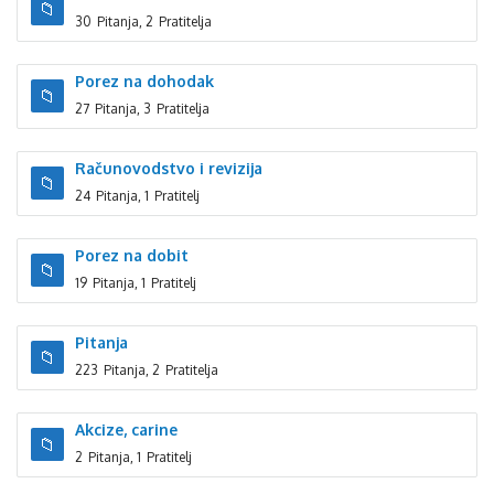
30
Pitanja
,
2
Pratitelja
Porez na dohodak
27
Pitanja
,
3
Pratitelja
Računovodstvo i revizija
24
Pitanja
,
1
Pratitelj
Porez na dobit
19
Pitanja
,
1
Pratitelj
Pitanja
223
Pitanja
,
2
Pratitelja
Akcize, carine
2
Pitanja
,
1
Pratitelj