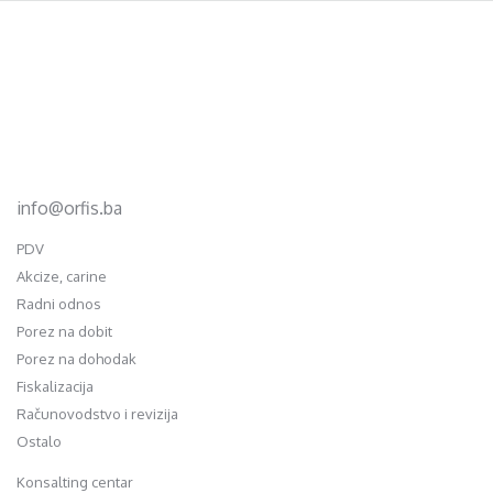
Footer
d.o.o. za računovodstvo, finansije i savjetovanje
Mehmeda Ahmedbegovića bb
75320 Gračanica
+387 35 703 760
+387 35 707 097
info@orfis.ba
PDV
Akcize, carine
Radni odnos
Porez na dobit
Porez na dohodak
Fiskalizacija
Računovodstvo i revizija
Ostalo
Konsalting centar