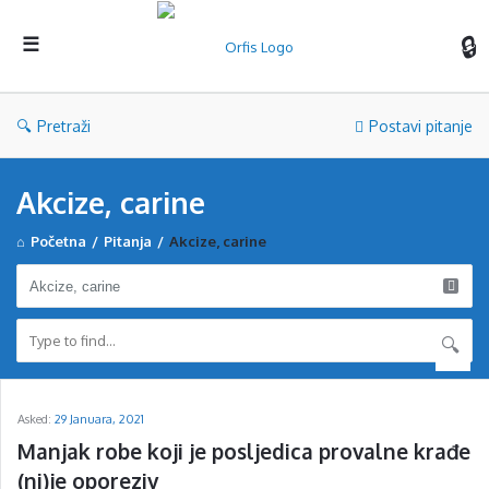
Orf
Pretraži
Postavi pitanje
Akcize, carine
Početna
/
Pitanja
/
Akcize, carine
D
Asked:
29 Januara, 2021
i
Manjak robe koji je posljedica provalne krađe 
s
(ni)je oporeziv