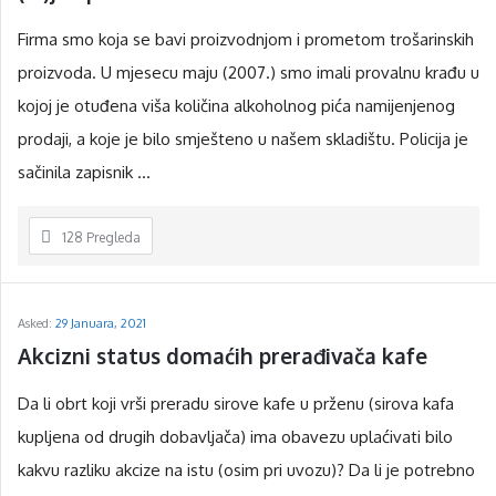
c
Firma smo koja se bavi proizvodnjom i prometom trošarinskih
y
proizvoda. U mjesecu maju (2007.) smo imali provalnu krađu u
L
kojoj je otuđena viša količina alkoholnog pića namijenjenog
a
prodaji, a koje je bilo smješteno u našem skladištu. Policija je
t
sačinila zapisnik ...
e
s
128
Pregleda
t
P
i
Asked:
29 Januara, 2021
t
Akcizni status domaćih prerađivača kafe
a
Da li obrt koji vrši preradu sirove kafe u prženu (sirova kafa
n
kupljena od drugih dobavljača) ima obavezu uplaćivati bilo
j
kakvu razliku akcize na istu (osim pri uvozu)? Da li je potrebno
a