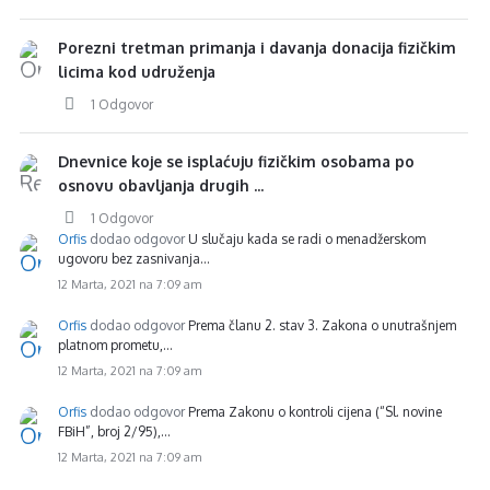
Porezni tretman primanja i davanja donacija fizičkim
licima kod udruženja
1 Odgovor
Dnevnice koje se isplaćuju fizičkim osobama po
osnovu obavljanja drugih ...
1 Odgovor
Orfis
dodao odgovor
U slučaju kada se radi o menadžerskom
ugovoru bez zasnivanja…
12 Marta, 2021 na 7:09 am
Orfis
dodao odgovor
Prema članu 2. stav 3. Zakona o unutrašnjem
platnom prometu,…
12 Marta, 2021 na 7:09 am
Orfis
dodao odgovor
Prema Zakonu o kontroli cijena (“Sl. novine
FBiH”, broj 2/95),…
12 Marta, 2021 na 7:09 am