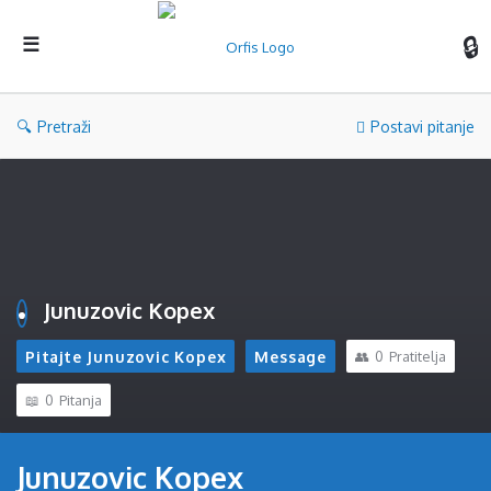
Orf
Pretraži
Postavi pitanje
Junuzovic Kopex
Pitajte Junuzovic Kopex
Message
0
Pratitelja
0
Pitanja
Junuzovic Kopex