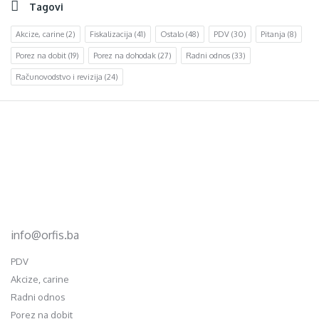
Tagovi
Akcize, carine
(2)
Fiskalizacija
(41)
Ostalo
(48)
PDV
(30)
Pitanja
(8)
Porez na dobit
(19)
Porez na dohodak
(27)
Radni odnos
(33)
Računovodstvo i revizija
(24)
Footer
d.o.o. za računovodstvo, finansije i savjetovanje
Mehmeda Ahmedbegovića bb
75320 Gračanica
+387 35 703 760
+387 35 707 097
info@orfis.ba
PDV
Akcize, carine
Radni odnos
Porez na dobit