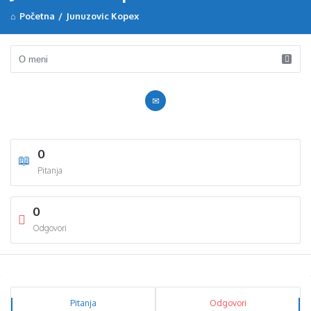
Početna
/
Junuzovic Kopex
0
Pitanja
0
Odgovori
Sidebar
Stats
Pitanja
Odgovori