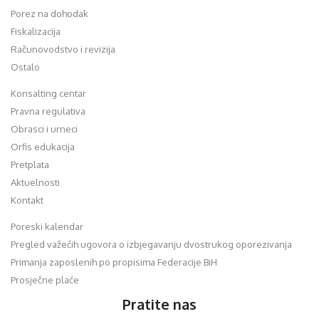
Porez na dohodak
Fiskalizacija
Računovodstvo i revizija
Ostalo
Konsalting centar
Pravna regulativa
Obrasci i urneci
Orfis edukacija
Pretplata
Aktuelnosti
Kontakt
Poreski kalendar
Pregled važećih ugovora o izbjegavanju dvostrukog oporezivanja
Primanja zaposlenih po propisima Federacije BiH
Prosječne plaće
Pratite nas