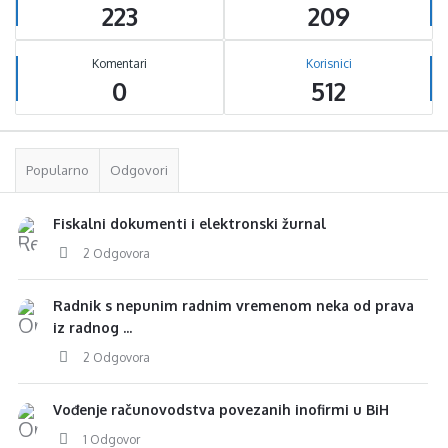
223
209
Komentari
Korisnici
0
512
Popularno
Odgovori
Fiskalni dokumenti i elektronski žurnal
2 Odgovora
Radnik s nepunim radnim vremenom neka od prava
iz radnog ...
2 Odgovora
Vođenje računovodstva povezanih inofirmi u BiH
1 Odgovor