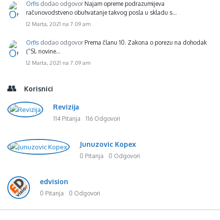
Orfis
dodao odgovor
Najam opreme podrazumijeva
računovodstveno obuhvatanje takvog posla u skladu s…
12 Marta, 2021 na 7:09 am
Orfis
dodao odgovor
Prema članu 10. Zakona o porezu na dohodak
(“Sl. novine…
12 Marta, 2021 na 7:09 am
Korisnici
Revizija
114 Pitanja
116 Odgovori
Junuzovic Kopex
0 Pitanja
0 Odgovori
edvision
0 Pitanja
0 Odgovori