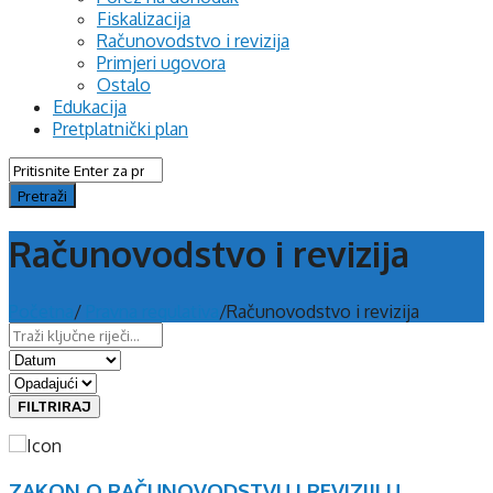
Fiskalizacija
Računovodstvo i revizija
Primjeri ugovora
Ostalo
Edukacija
Pretplatnički plan
Računovodstvo i revizija
Početna
/
Pravna regulativa
/
Računovodstvo i revizija
FILTRIRAJ
ZAKON O RAČUNOVODSTVU I REVIZIJI U