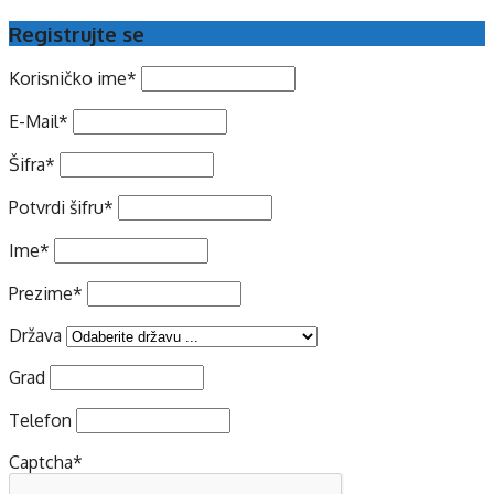
Registrujte se
Korisničko ime
*
E-Mail
*
Šifra
*
Potvrdi šifru
*
Ime
*
Prezime
*
Država
Grad
Telefon
Captcha
*