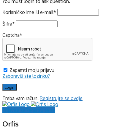
You must login to ask question.
Korisničko ime ili e-mail
*
Šifra
*
Captcha
*
Zapamti moju prijavu
Zaboravili ste lozinku?
Treba vam račun,
Registrujte se ovdje
Prijavite se
Registrujte se
Orfis