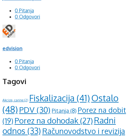
0 Pitanja
0 Odgovori
edvision
0 Pitanja
0 Odgovori
Tagovi
Ostalo
Fiskalizacija
(41)
Akcize, carine
(2)
(48)
PDV
(30)
Porez na dobit
Pitanja
(8)
Radni
Porez na dohodak
(27)
(19)
odnos
(33)
Računovodstvo i revizija