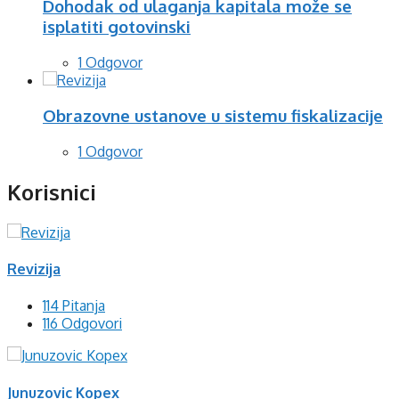
Dohodak od ulaganja kapitala može se
isplatiti gotovinski
1 Odgovor
Obrazovne ustanove u sistemu fiskalizacije
1 Odgovor
Korisnici
Revizija
114 Pitanja
116 Odgovori
Junuzovic Kopex