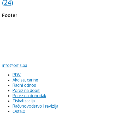
(24)
Footer
d.o.o. za računovodstvo, finansije i savjetovanje
Mehmeda Ahmedbegovića bb
75320 Gračanica
+387 35 703 760
+387 35 707 097
info@orfis.ba
PDV
Akcize, carine
Radni odnos
Porez na dobit
Porez na dohodak
Fiskalizacija
Računovodstvo i revizija
Ostalo