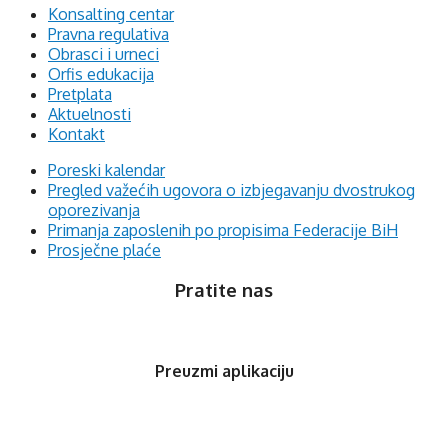
Konsalting centar
Pravna regulativa
Obrasci i urneci
Orfis edukacija
Pretplata
Aktuelnosti
Kontakt
Poreski kalendar
Pregled važećih ugovora o izbjegavanju dvostrukog
oporezivanja
Primanja zaposlenih po propisima Federacije BiH
Prosječne plaće
Pratite nas
Preuzmi aplikaciju