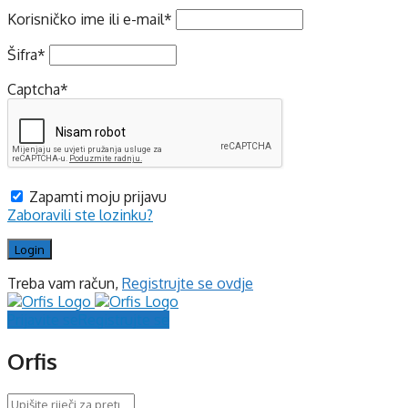
Korisničko ime ili e-mail
*
Šifra
*
Captcha
*
Zapamti moju prijavu
Zaboravili ste lozinku?
Treba vam račun,
Registrujte se ovdje
Prijavite se
Registrujte se
Orfis