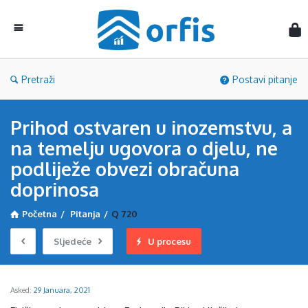
Orf
Pretraži
Postavi pitanje
Prihod ostvaren u inozemstvu, a
na temelju ugovora o djelu, ne
podliježe obvezi obračuna
doprinosa
Početna
/
Pitanja
/
Q 720
Sljedeće
U procesu
Asked:
29 Januara, 2021