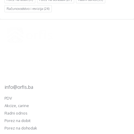
Računovodstvo i revizija
(24)
Footer
d.o.o. za računovodstvo, finansije i savjetovanje
Mehmeda Ahmedbegovića bb
75320 Gračanica
+387 35 703 760
+387 35 707 097
info@orfis.ba
PDV
Akcize, carine
Radni odnos
Porez na dobit
Porez na dohodak