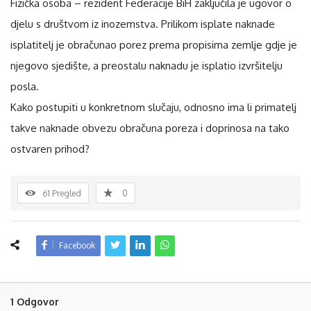
Fizička osoba – rezident Federacije BiH zaključila je ugovor o
djelu s društvom iz inozemstva. Prilikom isplate naknade
isplatitelj je obračunao porez prema propisima zemlje gdje je
njegovo sjedište, a preostalu naknadu je isplatio izvršitelju
posla.
Kako postupiti u konkretnom slučaju, odnosno ima li primatelj
takve naknade obvezu obračuna poreza i doprinosa na tako
ostvaren prihod?
61
Pregled
0
Facebook
1 Odgovor