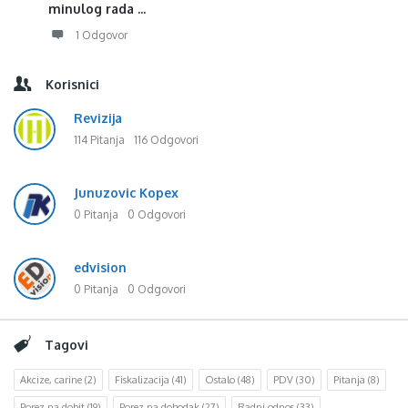
minulog rada ...
1 Odgovor
Korisnici
Revizija
114 Pitanja
116 Odgovori
Junuzovic Kopex
0 Pitanja
0 Odgovori
edvision
0 Pitanja
0 Odgovori
Tagovi
Akcize, carine
(2)
Fiskalizacija
(41)
Ostalo
(48)
PDV
(30)
Pitanja
(8)
Porez na dobit
(19)
Porez na dohodak
(27)
Radni odnos
(33)