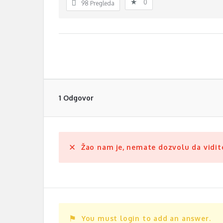
0
98
Pregleda
1 Odgovor
Žao nam je, nemate dozvolu da vidite
You must login to add an answer.