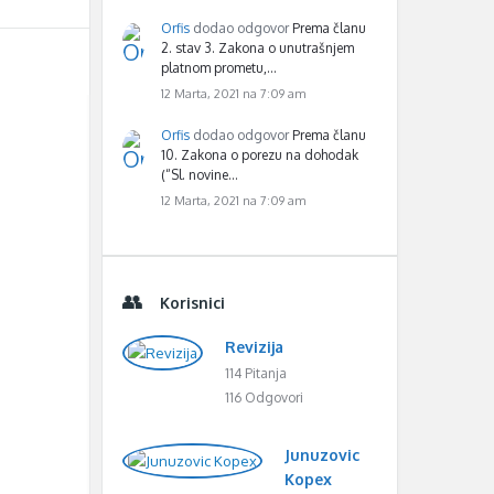
Orfis
dodao odgovor
Prema članu
2. stav 3. Zakona o unutrašnjem
platnom prometu,…
12 Marta, 2021 na 7:09 am
Orfis
dodao odgovor
Prema članu
10. Zakona o porezu na dohodak
(“Sl. novine…
12 Marta, 2021 na 7:09 am
Korisnici
Revizija
114 Pitanja
116 Odgovori
Junuzovic
Kopex