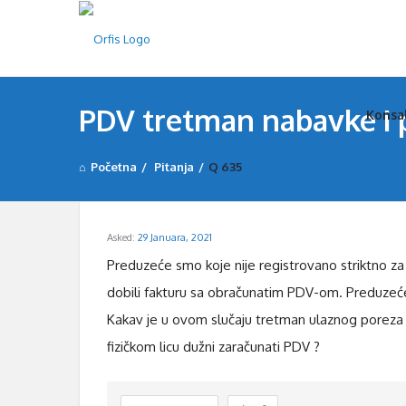
Orfi
Orfi
PDV tretman nabavke i 
Konsa
Nav
Početna
/
Pitanja
/
Q 635
Asked:
29 Januara, 2021
Preduzeće smo koje nije registrovano striktno z
dobili fakturu sa obračunatim PDV-om. Preduzeće 
Kakav je u ovom slučaju tretman ulaznog poreza p
fizičkom licu dužni zaračunati PDV ?