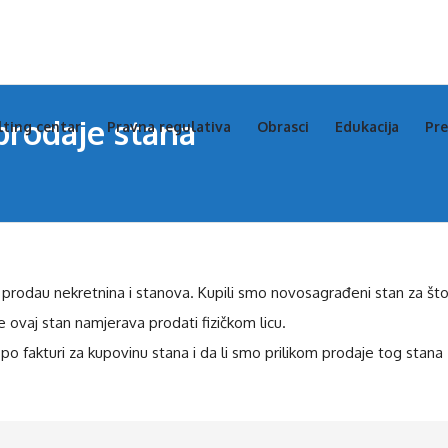
s
s
prodaje stana
lting centar
Pravna regulativa
Obrasci
Edukacija
Pre
igation
a prodau nekretnina i stanova. Kupili smo novosagrađeni stan za št
ovaj stan namjerava prodati fizičkom licu.
o fakturi za kupovinu stana i da li smo prilikom prodaje tog stana