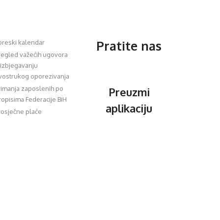
Pratite nas
oreski kalendar
regled važećih ugovora
 izbjegavanju
vostrukog oporezivanja
rimanja zaposlenih po
Preuzmi
ropisima Federacije BiH
aplikaciju
rosječne plaće