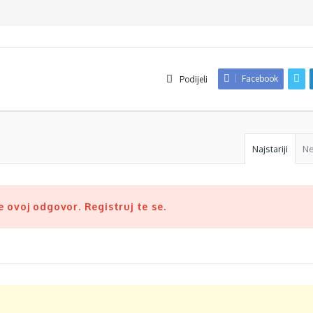
Facebook
Podijeli
Najstariji
N
 ovoj odgovor. Registruj te se.