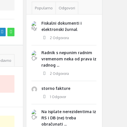
Popularno
Odgovori
Fiskalni dokumenti i
elektronski žurnal
2 Odgovora
Radnik s nepunim radnim
vremenom neka od prava iz
edavno
radnog ...
2 Odgovora
storno fakture
1 Odgovor
Na isplate nerezidentima iz
RS i DB (ne) treba
obračunati ...