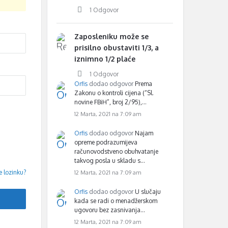
1 Odgovor
Zaposleniku može se
prisilno obustaviti 1/3, a
iznimno 1/2 plaće
1 Odgovor
Orfis
dodao odgovor
Prema
Zakonu o kontroli cijena (“Sl.
novine FBiH”, broj 2/95),…
12 Marta, 2021 na 7:09 am
Orfis
dodao odgovor
Najam
opreme podrazumijeva
računovodstveno obuhvatanje
takvog posla u skladu s…
e lozinku?
12 Marta, 2021 na 7:09 am
Orfis
dodao odgovor
U slučaju
kada se radi o menadžerskom
ugovoru bez zasnivanja…
12 Marta, 2021 na 7:09 am