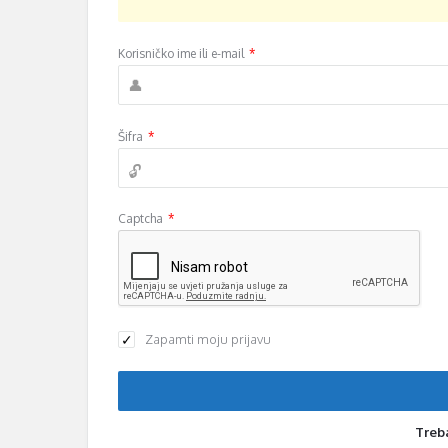
Korisničko ime ili e-mail
*
Šifra
*
Captcha
*
Zapamti moju prijavu
Treb