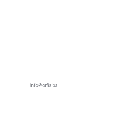
Footer
d.o.o. za računovodstvo, finansije i savjetovanje
Mehmeda Ahmedbegovića bb
75320 Gračanica
+387 35 703 760
+387 35 707 097
info@orfis.ba