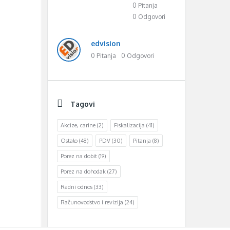
0 Pitanja
0 Odgovori
edvision
0 Pitanja
0 Odgovori
Tagovi
Akcize, carine
(2)
Fiskalizacija
(41)
Ostalo
(48)
PDV
(30)
Pitanja
(8)
Porez na dobit
(19)
Porez na dohodak
(27)
Radni odnos
(33)
Računovodstvo i revizija
(24)