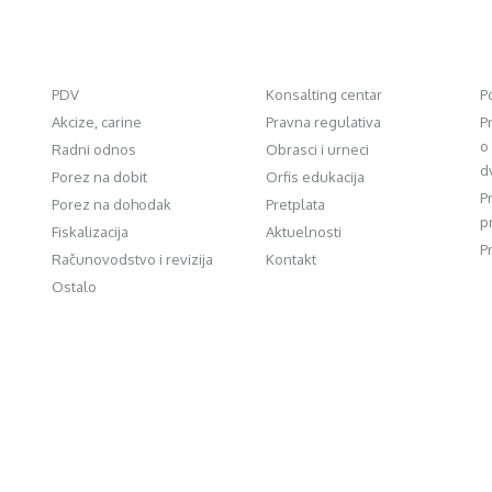
PDV
Konsalting centar
P
Akcize, carine
Pravna regulativa
P
o
Radni odnos
Obrasci i urneci
d
Porez na dobit
Orfis edukacija
P
Porez na dohodak
Pretplata
p
Fiskalizacija
Aktuelnosti
P
Računovodstvo i revizija
Kontakt
Ostalo