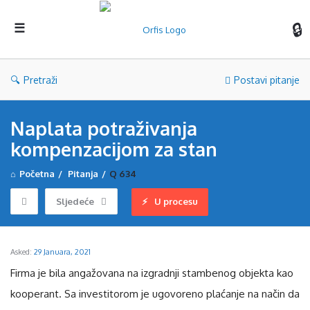
Orf
Pretraži
Postavi pitanje
Naplata potraživanja
kompenzacijom za stan
Početna
/
Pitanja
/
Q 634
Sljedeće
U procesu
Asked:
29 Januara, 2021
Firma je bila angažovana na izgradnji stambenog objekta kao
kooperant. Sa investitorom je ugovoreno plaćanje na način da