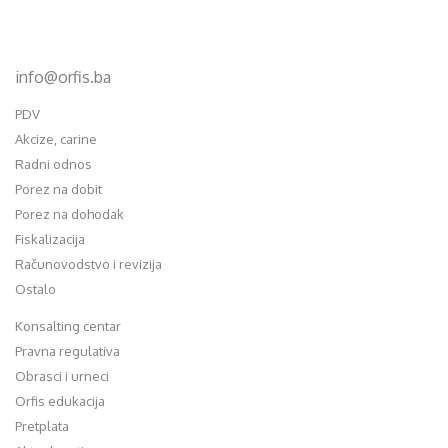
75320 Gračanica
+387 35 703 760
+387 35 707 097
info@orfis.ba
PDV
Akcize, carine
Radni odnos
Porez na dobit
Porez na dohodak
Fiskalizacija
Računovodstvo i revizija
Ostalo
Konsalting centar
Pravna regulativa
Obrasci i urneci
Orfis edukacija
Pretplata