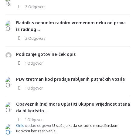
2 Odgovora
Radnik s nepunim radnim vremenom neka od prava
iz radnog ...
2 Odgovora
Podizanje gotovine-ček opis
1 Odgovor
PDV tretman kod prodaje rabljenih putničkih vozila
1 Odgovor
Obaveznik (ne) mora uplatiti ukupnu vrijednost stana
da bi koristio ...
1 Odgovor
Orfis
dodao odgovor
U slučaju kada se radi o menadžerskom
ugovoru bez zasnivanja…