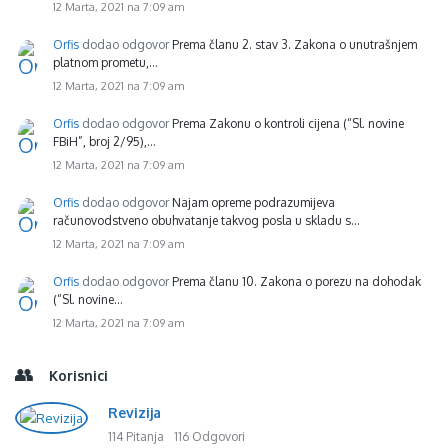
12 Marta, 2021 na 7:09 am
Orfis
dodao odgovor
Prema članu 2. stav 3. Zakona o unutrašnjem
platnom prometu,…
12 Marta, 2021 na 7:09 am
Orfis
dodao odgovor
Prema Zakonu o kontroli cijena (“Sl. novine
FBiH”, broj 2/95),…
12 Marta, 2021 na 7:09 am
Orfis
dodao odgovor
Najam opreme podrazumijeva
računovodstveno obuhvatanje takvog posla u skladu s…
12 Marta, 2021 na 7:09 am
Orfis
dodao odgovor
Prema članu 10. Zakona o porezu na dohodak
(“Sl. novine…
12 Marta, 2021 na 7:09 am
Korisnici
Revizija
114 Pitanja
116 Odgovori