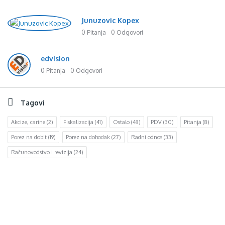
Junuzovic Kopex
0 Pitanja
0 Odgovori
edvision
0 Pitanja
0 Odgovori
Tagovi
Akcize, carine
(2)
Fiskalizacija
(41)
Ostalo
(48)
PDV
(30)
Pitanja
(8)
Porez na dobit
(19)
Porez na dohodak
(27)
Radni odnos
(33)
Računovodstvo i revizija
(24)
Footer
d.o.o. za računovodstvo, finansije i savjetovanje
Mehmeda Ahmedbegovića bb