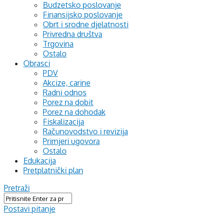
Budzetsko poslovanje
Finansijsko poslovanje
Obrt i srodne djelatnosti
Privredna društva
Trgovina
Ostalo
Obrasci
PDV
Akcize, carine
Radni odnos
Porez na dobit
Porez na dohodak
Fiskalizacija
Računovodstvo i revizija
Primjeri ugovora
Ostalo
Edukacija
Pretplatnički plan
Pretraži
Postavi pitanje