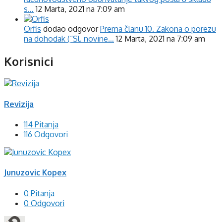
s…
12 Marta, 2021 na 7:09 am
Orfis
dodao odgovor
Prema članu 10. Zakona o porezu
na dohodak (“Sl. novine…
12 Marta, 2021 na 7:09 am
Korisnici
Revizija
114 Pitanja
116 Odgovori
Junuzovic Kopex
0 Pitanja
0 Odgovori