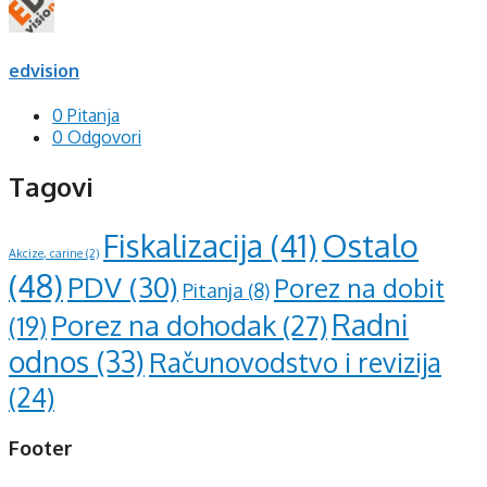
edvision
0 Pitanja
0 Odgovori
Tagovi
Ostalo
Fiskalizacija
(41)
Akcize, carine
(2)
(48)
PDV
(30)
Porez na dobit
Pitanja
(8)
Radni
Porez na dohodak
(27)
(19)
odnos
(33)
Računovodstvo i revizija
(24)
Footer