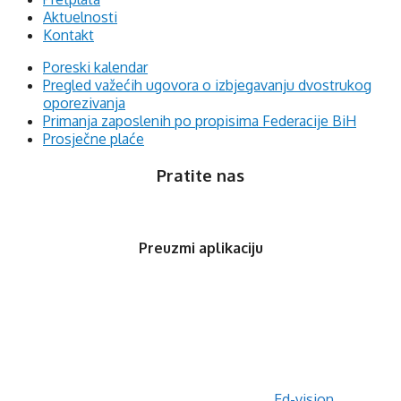
Aktuelnosti
Kontakt
Poreski kalendar
Pregled važećih ugovora o izbjegavanju dvostrukog
oporezivanja
Primanja zaposlenih po propisima Federacije BiH
Prosječne plaće
Pratite nas
Preuzmi aplikaciju
© 2020 Orfis.ba. Sva prava zadržana. | by
Ed-vision
.