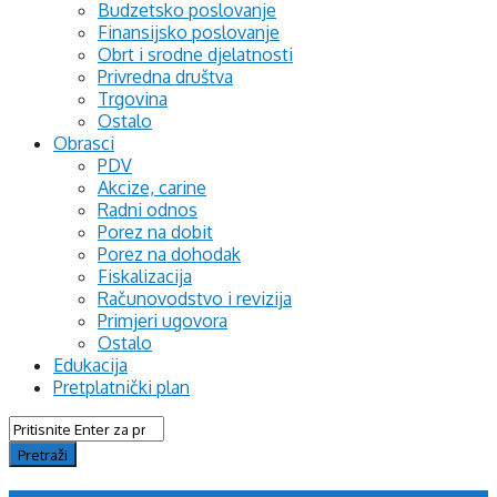
Budzetsko poslovanje
Finansijsko poslovanje
Obrt i srodne djelatnosti
Privredna društva
Trgovina
Ostalo
Obrasci
PDV
Akcize, carine
Radni odnos
Porez na dobit
Porez na dohodak
Fiskalizacija
Računovodstvo i revizija
Primjeri ugovora
Ostalo
Edukacija
Pretplatnički plan