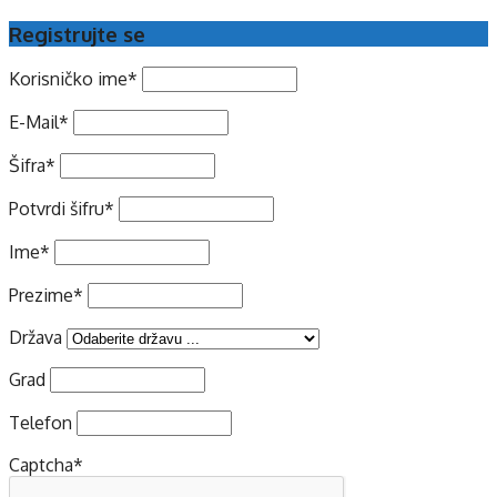
Registrujte se
Korisničko ime
*
E-Mail
*
Šifra
*
Potvrdi šifru
*
Ime
*
Prezime
*
Država
Grad
Telefon
Captcha
*