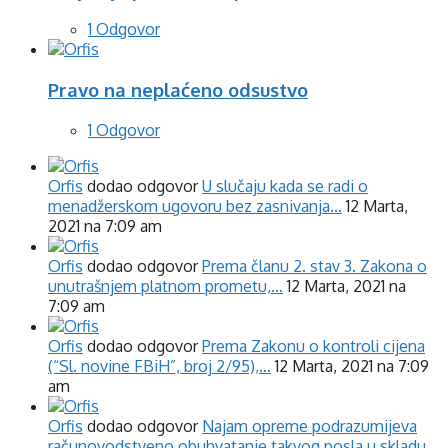
1 Odgovor
Pravo na neplaćeno odsustvo
1 Odgovor
Orfis
dodao odgovor
U slučaju kada se radi o
menadžerskom ugovoru bez zasnivanja…
12 Marta,
2021 na 7:09 am
Orfis
dodao odgovor
Prema članu 2. stav 3. Zakona o
unutrašnjem platnom prometu,…
12 Marta, 2021 na
7:09 am
Orfis
dodao odgovor
Prema Zakonu o kontroli cijena
(“Sl. novine FBiH”, broj 2/95),…
12 Marta, 2021 na 7:09
am
Orfis
dodao odgovor
Najam opreme podrazumijeva
računovodstveno obuhvatanje takvog posla u skladu