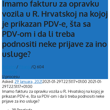
Imamo fakturu za opravku
vozila u R. Hrvatskoj na kojoj
je prikazan PDV-e, šta sa
PDV-om i da li treba
podnositi neke prijave za ino
usluge?
Početna
/
Pitanja
/
Q 604
Sljedeće
U procesu
Asked:
29 Januara, 2021
2021-01-29T22:51:17+01:00
2021-01-
29T22:51:17+01:00
Imamo fakturu za opravku vozila u R. Hrvatskoj na kojoj je
prikazan PDV-e, šta sa PDV-om i da li treba podnositi neke
prijave za ino usluge?
38
Pregleda