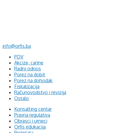
d.o.o. za računovodstvo, finansije i savjetovanje
Mehmeda Ahmedbegovića bb
75320 Gračanica
+387 35 703 760
+387 35 707 097
info@orfis.ba
PDV
Akcize, carine
Radni odnos
Porez na dobit
Porez na dohodak
Fiskalizacija
Računovodstvo i revizija
Ostalo
Konsalting centar
Pravna regulativa
Obrasci i urneci
Orfis edukacija
Pretplata