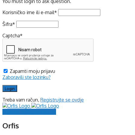
You must login to ask question.
Korisničko ime ili e-mail
*
Šifra
*
Captcha
*
Zapamti moju prijavu
Zaboravili ste lozinku?
Treba vam račun,
Registrujte se ovdje
Prijavite se
Registrujte se
Orfis