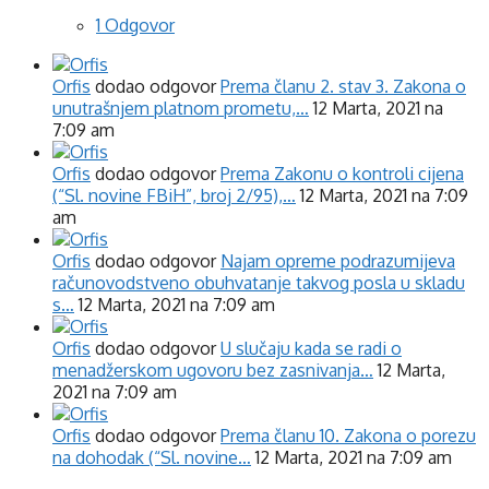
1 Odgovor
Orfis
dodao odgovor
Prema članu 2. stav 3. Zakona o
unutrašnjem platnom prometu,…
12 Marta, 2021 na
7:09 am
Orfis
dodao odgovor
Prema Zakonu o kontroli cijena
(“Sl. novine FBiH”, broj 2/95),…
12 Marta, 2021 na 7:09
am
Orfis
dodao odgovor
Najam opreme podrazumijeva
računovodstveno obuhvatanje takvog posla u skladu
s…
12 Marta, 2021 na 7:09 am
Orfis
dodao odgovor
U slučaju kada se radi o
menadžerskom ugovoru bez zasnivanja…
12 Marta,
2021 na 7:09 am
Orfis
dodao odgovor
Prema članu 10. Zakona o porezu
na dohodak (“Sl. novine…
12 Marta, 2021 na 7:09 am