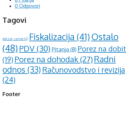
0 Odgovori
Tagovi
Ostalo
Fiskalizacija
(41)
Akcize, carine
(2)
(48)
PDV
(30)
Porez na dobit
Pitanja
(8)
Radni
Porez na dohodak
(27)
(19)
odnos
(33)
Računovodstvo i revizija
(24)
Footer
d.o.o. za računovodstvo, finansije i savjetovanje
Mehmeda Ahmedbegovića bb
75320 Gračanica