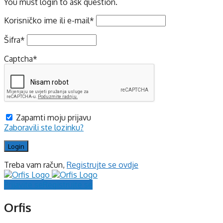
You must login to ask question.
Korisničko ime ili e-mail
*
Šifra
*
Captcha
*
Zapamti moju prijavu
Zaboravili ste lozinku?
Treba vam račun,
Registrujte se ovdje
Prijavite se
Registrujte se
Orfis