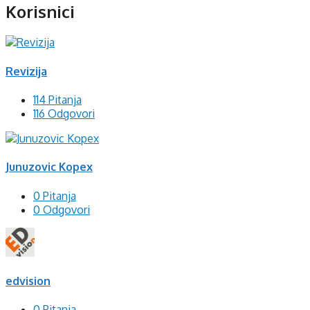
Korisnici
Revizija
114 Pitanja
116 Odgovori
Junuzovic Kopex
0 Pitanja
0 Odgovori
edvision
0 Pitanja