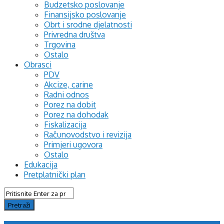
Budzetsko poslovanje
Finansijsko poslovanje
Obrt i srodne djelatnosti
Privredna društva
Trgovina
Ostalo
Obrasci
PDV
Akcize, carine
Radni odnos
Porez na dobit
Porez na dohodak
Fiskalizacija
Računovodstvo i revizija
Primjeri ugovora
Ostalo
Edukacija
Pretplatnički plan