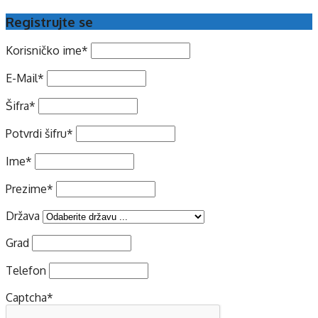
Registrujte se
Korisničko ime
*
E-Mail
*
Šifra
*
Potvrdi šifru
*
Ime
*
Prezime
*
Država
Grad
Telefon
Captcha
*