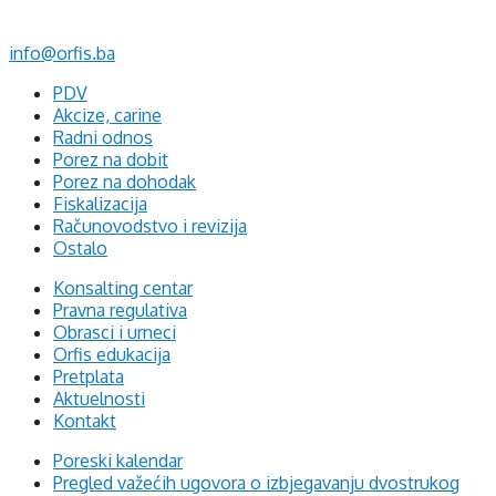
+387 35 703 760
+387 35 707 097
info@orfis.ba
PDV
Akcize, carine
Radni odnos
Porez na dobit
Porez na dohodak
Fiskalizacija
Računovodstvo i revizija
Ostalo
Konsalting centar
Pravna regulativa
Obrasci i urneci
Orfis edukacija
Pretplata
Aktuelnosti
Kontakt
Poreski kalendar
Pregled važećih ugovora o izbjegavanju dvostrukog