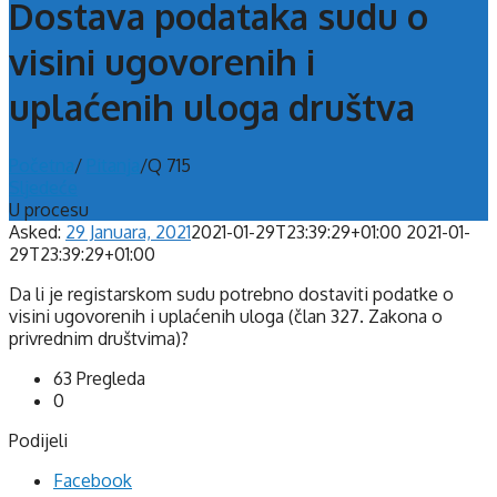
Dostava podataka sudu o
visini ugovorenih i
uplaćenih uloga društva
Početna
/
Pitanja
/
Q 715
Sljedeće
U procesu
Asked:
29 Januara, 2021
2021-01-29T23:39:29+01:00
2021-01-
29T23:39:29+01:00
Da li je registarskom sudu potrebno dostaviti podatke o
visini ugovorenih i uplaćenih uloga (član 327. Zakona o
privrednim društvima)?
63
Pregleda
0
Podijeli
Facebook