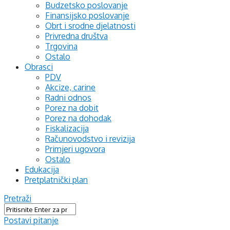
Budzetsko poslovanje
Finansijsko poslovanje
Obrt i srodne djelatnosti
Privredna društva
Trgovina
Ostalo
Obrasci
PDV
Akcize, carine
Radni odnos
Porez na dobit
Porez na dohodak
Fiskalizacija
Računovodstvo i revizija
Primjeri ugovora
Ostalo
Edukacija
Pretplatnički plan
Pretraži
Postavi pitanje