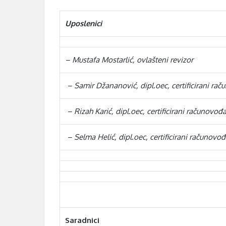
Uposlenici
– Mustafa Mostarlić, ovlašteni revizor
– Samir Džananović, dipl.oec, certificirani ra
– Rizah Karić, dipl.oec, certificirani računovođa
– Selma Helić, dipl.oec, certificirani računovođ
Saradnici