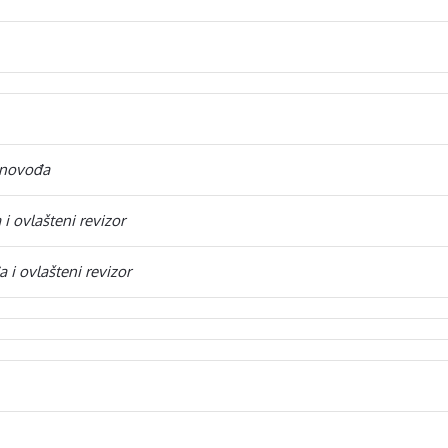
čunovođa
 i ovlašteni revizor
a i ovlašteni revizor