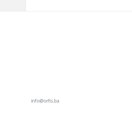
Footer
d.o.o. za računovodstvo, finansije i savjetovanje
Mehmeda Ahmedbegovića bb
75320 Gračanica
+387 35 703 760
+387 35 707 097
info@orfis.ba