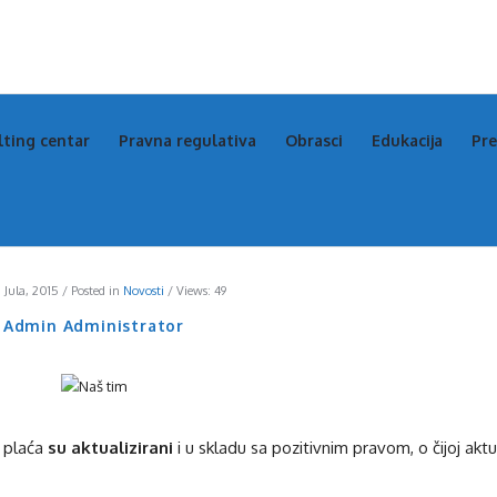
s
s
lting centar
Pravna regulativa
Obrasci
Edukacija
Pre
igation
 Jula, 2015
Posted in
Novosti
Views: 49
Admin Administrator
u plaća
su aktualizirani
i u skladu sa pozitivnim pravom, o čijoj aktu