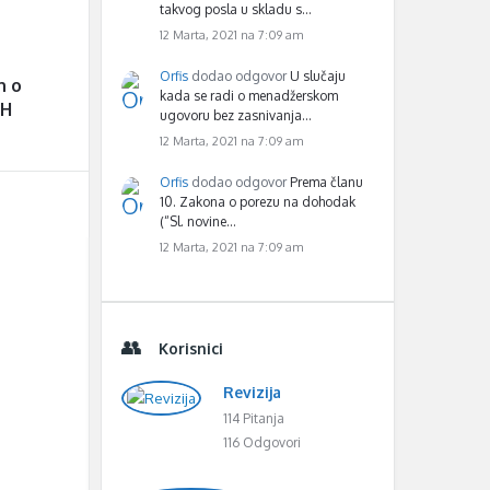
takvog posla u skladu s…
12 Marta, 2021 na 7:09 am
Orfis
dodao odgovor
U slučaju
n o
kada se radi o menadžerskom
iH
ugovoru bez zasnivanja…
12 Marta, 2021 na 7:09 am
Orfis
dodao odgovor
Prema članu
10. Zakona o porezu na dohodak
(“Sl. novine…
12 Marta, 2021 na 7:09 am
Korisnici
Revizija
114 Pitanja
116 Odgovori