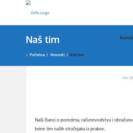
Orfi
Orfi
Naš tim
Konsa
Nav
Početna
/
Novosti
/
Naš tim
On:
25
Naši članci o porezima, računovodstvu i obračun
brine tim naših stručnjaka iz prakse.