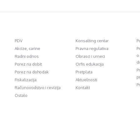
PDV
Konsalting centar
P
Akcize, carine
Pravna regulativa
P
o
Radni odnos
Obrasci i urneci
d
Porez na dobit
Orfis edukacija
P
Porez na dohodak
Pretplata
p
Fiskalizacija
Aktuelnosti
P
Računovodstvo i revizija
Kontakt
Ostalo