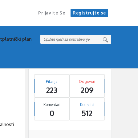
Prijavite Se
Registrujte se
tplatnički plan
Sidebar
Stats
Pitanja
Odgovori
223
209
Komentari
Korisnici
0
512
alnosti