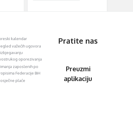
Pratite nas
oreski kalendar
regled važećih ugovora
 izbjegavanju
vostrukog oporezivanja
rimanja zaposlenih po
Preuzmi
ropisima Federacije BiH
aplikaciju
rosječne plaće