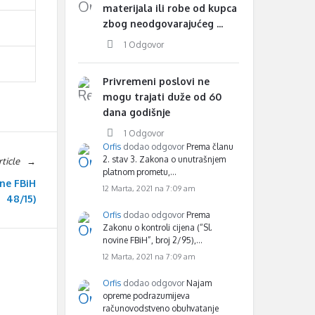
materijala ili robe od kupca
zbog neodgovarajućeg ...
1 Odgovor
Privremeni poslovi ne
mogu trajati duže od 60
dana godišnje
1 Odgovor
Orfis
dodao odgovor
Prema članu
2. stav 3. Zakona o unutrašnjem
ticle
platnom prometu,…
ne FBiH
12 Marta, 2021 na 7:09 am
48/15)
Orfis
dodao odgovor
Prema
Zakonu o kontroli cijena (“Sl.
novine FBiH”, broj 2/95),…
12 Marta, 2021 na 7:09 am
Orfis
dodao odgovor
Najam
opreme podrazumijeva
računovodstveno obuhvatanje