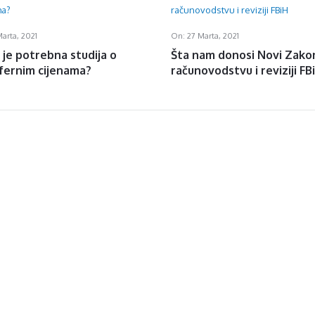
Marta, 2021
On:
27 Marta, 2021
je potrebna studija o
Šta nam donosi Novi Zako
fernim cijenama?
računovodstvu i reviziji FB