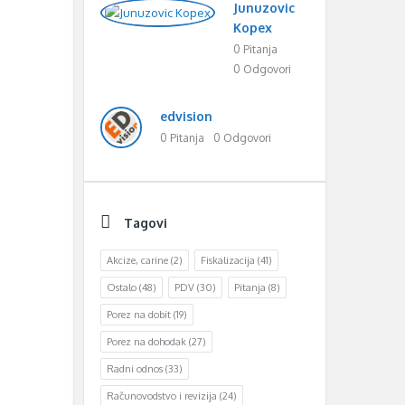
Junuzovic
Kopex
0 Pitanja
0 Odgovori
edvision
0 Pitanja
0 Odgovori
Tagovi
Akcize, carine
(2)
Fiskalizacija
(41)
Ostalo
(48)
PDV
(30)
Pitanja
(8)
Porez na dobit
(19)
Porez na dohodak
(27)
Radni odnos
(33)
Računovodstvo i revizija
(24)