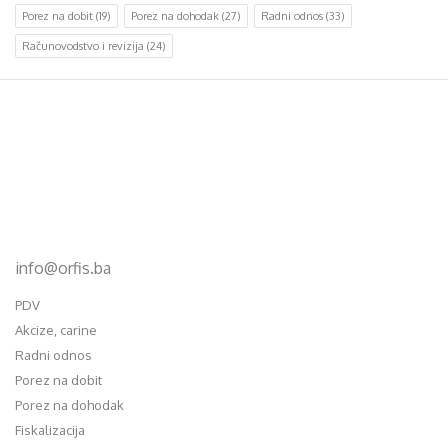
Porez na dobit
(19)
Porez na dohodak
(27)
Radni odnos
(33)
Računovodstvo i revizija
(24)
Footer
d.o.o. za računovodstvo, finansije i savjetovanje
Mehmeda Ahmedbegovića bb
75320 Gračanica
+387 35 703 760
+387 35 707 097
info@orfis.ba
PDV
Akcize, carine
Radni odnos
Porez na dobit
Porez na dohodak
Fiskalizacija