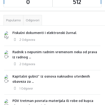
0
512
Popularno
Odgovori
Fiskalni dokumenti i elektronski žurnal
2 Odgovora
Radnik s nepunim radnim vremenom neka od prava
iz radnog ...
2 Odgovora
Kapitalni gubici” iz osnova naknadno utvrđenih
obaveza za ...
1 Odgovor
PDV tretman povrata materijala ili robe od kupca