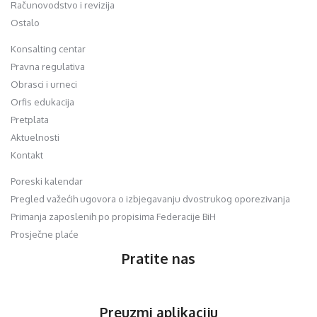
Računovodstvo i revizija
Ostalo
Konsalting centar
Pravna regulativa
Obrasci i urneci
Orfis edukacija
Pretplata
Aktuelnosti
Kontakt
Poreski kalendar
Pregled važećih ugovora o izbjegavanju dvostrukog oporezivanja
Primanja zaposlenih po propisima Federacije BiH
Prosječne plaće
Pratite nas
Preuzmi aplikaciju