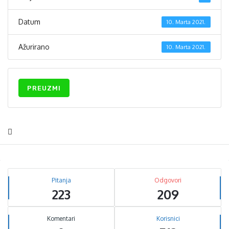
Datum
10. Marta 2021.
Ažurirano
10. Marta 2021.
PREUZMI
Sidebar
Stats
Pitanja
Odgovori
223
209
Komentari
Korisnici