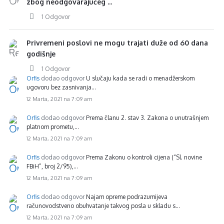
zbog neodgovarajućeg ...
1 Odgovor
Privremeni poslovi ne mogu trajati duže od 60 dana
godišnje
1 Odgovor
Orfis
dodao odgovor
U slučaju kada se radi o menadžerskom
ugovoru bez zasnivanja…
12 Marta, 2021 na 7:09 am
Orfis
dodao odgovor
Prema članu 2. stav 3. Zakona o unutrašnjem
platnom prometu,…
12 Marta, 2021 na 7:09 am
Orfis
dodao odgovor
Prema Zakonu o kontroli cijena (“Sl. novine
FBiH”, broj 2/95),…
12 Marta, 2021 na 7:09 am
Orfis
dodao odgovor
Najam opreme podrazumijeva
računovodstveno obuhvatanje takvog posla u skladu s…
12 Marta, 2021 na 7:09 am