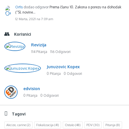
Orfis
dodao odgovor
Prema članu 10. Zakona o porezu na dohodak
(“Sl. novine…
12 Marta, 2021 na 7:09 am
Korisnici
Revizija
114 Pitanja
116 Odgovori
Junuzovic Kopex
0 Pitanja
0 Odgovori
edvision
0 Pitanja
0 Odgovori
Tagovi
Akcize, carine
(2)
Fiskalizacija
(41)
Ostalo
(48)
PDV
(30)
Pitanja
(8)