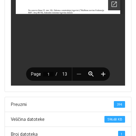
Preuzmi
394
Veličina datoteke
596.68 KB
Broj datoteka
1