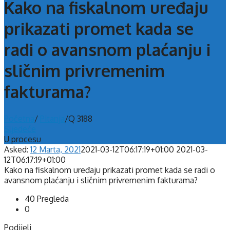
Kako na fiskalnom uređaju
prikazati promet kada se
radi o avansnom plaćanju i
sličnim privremenim
fakturama?
Početna
/
Pitanja
/
Q 3188
Sljedeće
U procesu
Asked:
12 Marta, 2021
2021-03-12T06:17:19+01:00
2021-03-
12T06:17:19+01:00
Kako na fiskalnom uređaju prikazati promet kada se radi o
avansnom plaćanju i sličnim privremenim fakturama?
40
Pregleda
0
Podijeli