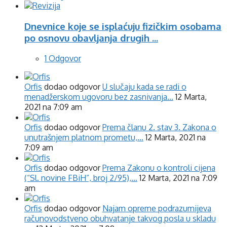
Dnevnice koje se isplaćuju fizičkim osobama
po osnovu obavljanja drugih ...
1 Odgovor
Orfis
dodao odgovor
U slučaju kada se radi o
menadžerskom ugovoru bez zasnivanja…
12 Marta,
2021 na 7:09 am
Orfis
dodao odgovor
Prema članu 2. stav 3. Zakona o
unutrašnjem platnom prometu,…
12 Marta, 2021 na
7:09 am
Orfis
dodao odgovor
Prema Zakonu o kontroli cijena
(“Sl. novine FBiH”, broj 2/95),…
12 Marta, 2021 na 7:09
am
Orfis
dodao odgovor
Najam opreme podrazumijeva
računovodstveno obuhvatanje takvog posla u skladu