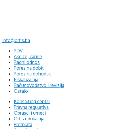
d.o.o. za računovodstvo, finansije i savjetovanje
Mehmeda Ahmedbegovića bb
75320 Gračanica
+387 35 703 760
+387 35 707 097
info@orfis.ba
PDV
Akcize, carine
Radni odnos
Porez na dobit
Porez na dohodak
Fiskalizacija
Računovodstvo i revizija
Ostalo
Konsalting centar
Pravna regulativa
Obrasci i urneci
Orfis edukacija
Pretplata