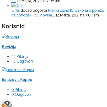
s…
12 Marta, 2021 na 7:09 am
Orfis
dodao odgovor
Prema članu 10. Zakona o porezu
na dohodak (“Sl. novine…
12 Marta, 2021 na 7:09 am
Korisnici
Revizija
114 Pitanja
116 Odgovori
Junuzovic Kopex
0 Pitanja
0 Odgovori