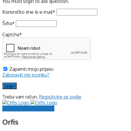
You must login to ask question.
Korisničko ime ili e-mail
*
Šifra
*
Captcha
*
Zapamti moju prijavu
Zaboravili ste lozinku?
Treba vam račun,
Registrujte se ovdje
Prijavite se
Registrujte se
Orfis