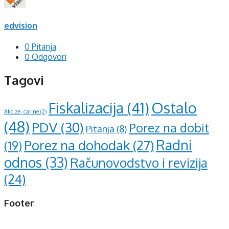
edvision
0 Pitanja
0 Odgovori
Tagovi
Ostalo
Fiskalizacija
(41)
Akcize, carine
(2)
(48)
PDV
(30)
Porez na dobit
Pitanja
(8)
Radni
Porez na dohodak
(27)
(19)
odnos
(33)
Računovodstvo i revizija
(24)
Footer