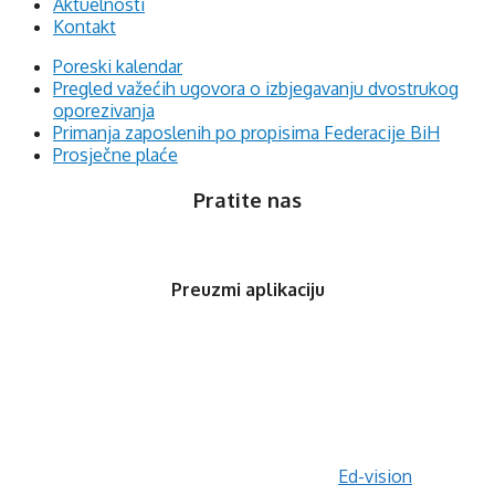
Aktuelnosti
Kontakt
Poreski kalendar
Pregled važećih ugovora o izbjegavanju dvostrukog
oporezivanja
Primanja zaposlenih po propisima Federacije BiH
Prosječne plaće
Pratite nas
Preuzmi aplikaciju
© 2020 Orfis.ba. Sva prava zadržana. | by
Ed-vision
.