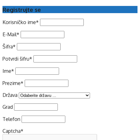
Registrujte se
Korisničko ime
*
E-Mail
*
Šifra
*
Potvrdi šifru
*
Ime
*
Prezime
*
Država
Grad
Telefon
Captcha
*