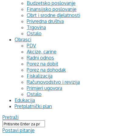
Budzetsko poslovanje
Finansijsko poslovanje
Obrt i srodne djelatnosti
Privredna društva
Trgovina
Ostalo
Obrasci
PDV
Akcize, carine
Radni odnos
Porez na dobit
Porez na dohodak
Fiskalizacija
Računovodstvo i revizija
Primjeri ugovora
Ostalo
Edukacija
Pretplatnički plan
Pretraži
Postavi pitanje