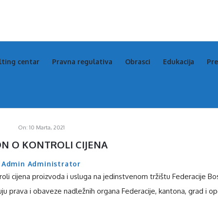
s
s
lting centar
Pravna regulativa
Obrasci
Edukacija
Pre
igation
On:
10 Marta, 2021
N O KONTROLI CIJENA
Admin Administrator
li cijena proizvoda i usluga na jedinstvenom tržištu Federacije Bo
uju prava i obaveze nadležnih organa Federacije, kantona, grad i op