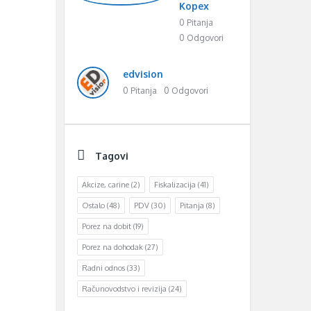
Kopex
0 Pitanja
0 Odgovori
edvision
0 Pitanja
0 Odgovori
Tagovi
Akcize, carine
(2)
Fiskalizacija
(41)
Ostalo
(48)
PDV
(30)
Pitanja
(8)
Porez na dobit
(19)
Porez na dohodak
(27)
Radni odnos
(33)
Računovodstvo i revizija
(24)