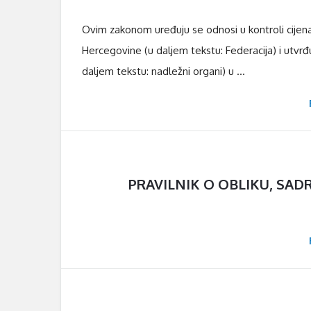
l
Ovim zakonom uređuju se odnosi u kontroli cijena
e
Hercegovine (u daljem tekstu: Federacija) i utvrđ
s
daljem tekstu: nadležni organi) u ...
PRAVILNIK O OBLIKU, SAD