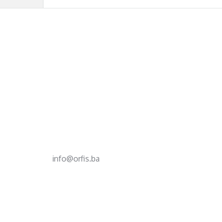
Footer
d.o.o. za računovodstvo, finansije i savjetovanje
Mehmeda Ahmedbegovića bb
75320 Gračanica
+387 35 703 760
+387 35 707 097
info@orfis.ba