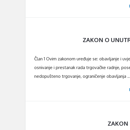
L
a
t
ZAKON O UNUTRA
e
s
Član 1 Ovim zakonom uređuje se: obavljanje i uvjet
t
osnivanje i prestanak rada trgovačke radnje, poseb
A
nedopušteno trgovanje, ograničenje obavljanja ..
r
t
i
c
ZAKON 