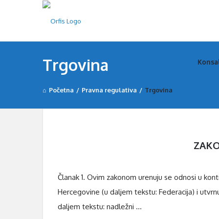
Orfi
Orfi
Trgovina
Konsa
Nav
Početna
/
Pravna regulativa
/
Trgovina
D
ZAKO
i
s
Članak 1. Ovim zakonom urenuju se odnosi u kontro
c
Hercegovine (u daljem tekstu: Federacija) i utvrn
y
daljem tekstu: nadležni ...