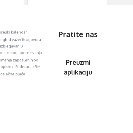
Pratite nas
oreski kalendar
regled važećih ugovora
 izbjegavanju
vostrukog oporezivanja
rimanja zaposlenih po
Preuzmi
ropisima Federacije BiH
aplikaciju
rosječne plaće