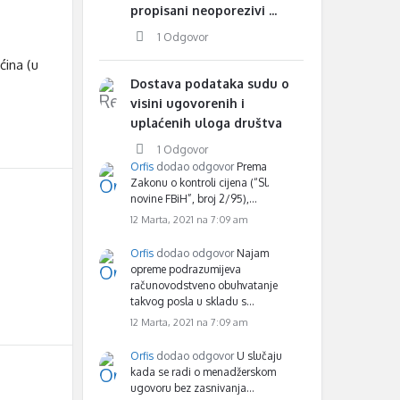
propisani neoporezivi ...
1 Odgovor
ćina (u
Dostava podataka sudu o
visini ugovorenih i
uplaćenih uloga društva
1 Odgovor
Orfis
dodao odgovor
Prema
Zakonu o kontroli cijena (“Sl.
novine FBiH”, broj 2/95),…
12 Marta, 2021 na 7:09 am
Orfis
dodao odgovor
Najam
opreme podrazumijeva
računovodstveno obuhvatanje
takvog posla u skladu s…
12 Marta, 2021 na 7:09 am
Orfis
dodao odgovor
U slučaju
kada se radi o menadžerskom
ugovoru bez zasnivanja…