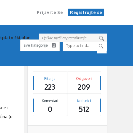
Prijavite Se
Registrujte se
tplatnički plan
Sidebar
Stats
Pitanja
Odgovori
223
209
Komentari
Korisnici
0
512
sne i
ćina (u