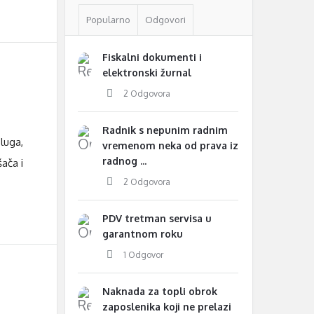
Popularno
Odgovori
Fiskalni dokumenti i
elektronski žurnal
2 Odgovora
Radnik s nepunim radnim
sluga,
vremenom neka od prava iz
radnog ...
šača i
2 Odgovora
PDV tretman servisa u
garantnom roku
1 Odgovor
Naknada za topli obrok
zaposlenika koji ne prelazi