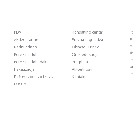
PDV
Konsalting centar
P
Akcize, carine
Pravna regulativa
P
o
Radni odnos
Obrasci i urneci
d
Porez na dobit
Orfis edukacija
P
Porez na dohodak
Pretplata
p
Fiskalizacija
Aktuelnosti
P
Računovodstvo i revizija
Kontakt
Ostalo