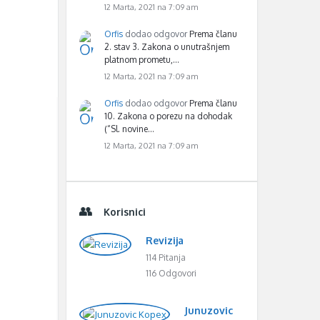
12 Marta, 2021 na 7:09 am
Orfis
dodao odgovor
Prema članu
2. stav 3. Zakona o unutrašnjem
platnom prometu,…
12 Marta, 2021 na 7:09 am
Orfis
dodao odgovor
Prema članu
10. Zakona o porezu na dohodak
(“Sl. novine…
12 Marta, 2021 na 7:09 am
Korisnici
Revizija
114 Pitanja
116 Odgovori
Junuzovic