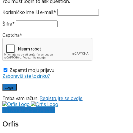
You must login to ask question.
Korisničko ime ili e-mail
*
Šifra
*
Captcha
*
Zapamti moju prijavu
Zaboravili ste lozinku?
Treba vam račun,
Registrujte se ovdje
Prijavite se
Registrujte se
Orfis