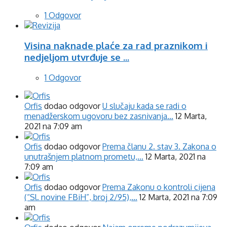
1 Odgovor
Visina naknade plaće za rad praznikom i
nedjeljom utvrđuje se ...
1 Odgovor
Orfis
dodao odgovor
U slučaju kada se radi o
menadžerskom ugovoru bez zasnivanja…
12 Marta,
2021 na 7:09 am
Orfis
dodao odgovor
Prema članu 2. stav 3. Zakona o
unutrašnjem platnom prometu,…
12 Marta, 2021 na
7:09 am
Orfis
dodao odgovor
Prema Zakonu o kontroli cijena
(“Sl. novine FBiH”, broj 2/95),…
12 Marta, 2021 na 7:09
am