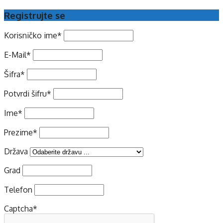
Registrujte se
Korisničko ime
*
E-Mail
*
Šifra
*
Potvrdi šifru
*
Ime
*
Prezime
*
Država
Grad
Telefon
Captcha
*