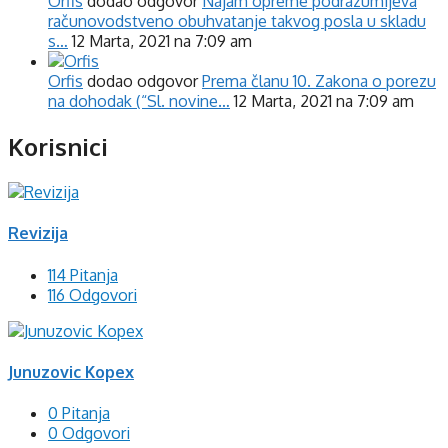
Orfis
dodao odgovor
Najam opreme podrazumijeva
računovodstveno obuhvatanje takvog posla u skladu
s…
12 Marta, 2021 na 7:09 am
Orfis
dodao odgovor
Prema članu 10. Zakona o porezu
na dohodak (“Sl. novine…
12 Marta, 2021 na 7:09 am
Korisnici
Revizija
114 Pitanja
116 Odgovori
Junuzovic Kopex
0 Pitanja
0 Odgovori