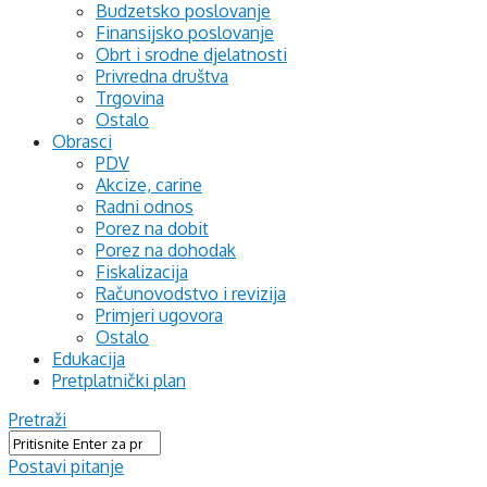
Budzetsko poslovanje
Finansijsko poslovanje
Obrt i srodne djelatnosti
Privredna društva
Trgovina
Ostalo
Obrasci
PDV
Akcize, carine
Radni odnos
Porez na dobit
Porez na dohodak
Fiskalizacija
Računovodstvo i revizija
Primjeri ugovora
Ostalo
Edukacija
Pretplatnički plan
Pretraži
Postavi pitanje