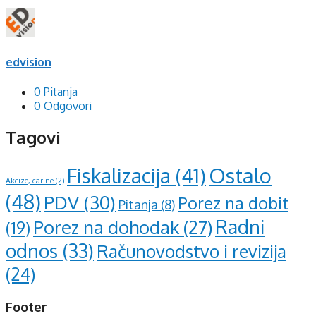
edvision
0 Pitanja
0 Odgovori
Tagovi
Ostalo
Fiskalizacija
(41)
Akcize, carine
(2)
(48)
PDV
(30)
Porez na dobit
Pitanja
(8)
Radni
Porez na dohodak
(27)
(19)
odnos
(33)
Računovodstvo i revizija
(24)
Footer