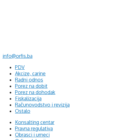
d.o.o. za računovodstvo, finansije i savjetovanje
Mehmeda Ahmedbegovića bb
75320 Gračanica
+387 35 703 760
+387 35 707 097
info@orfis.ba
PDV
Akcize, carine
Radni odnos
Porez na dobit
Porez na dohodak
Fiskalizacija
Računovodstvo i revizija
Ostalo
Konsalting centar
Pravna regulativa
Obrasci i urneci