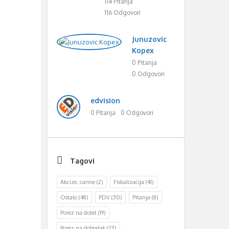
114 Pitanja
116 Odgovori
Junuzovic
Kopex
0 Pitanja
0 Odgovori
edvision
0 Pitanja
0 Odgovori
Tagovi
Akcize, carine
(2)
Fiskalizacija
(41)
Ostalo
(48)
PDV
(30)
Pitanja
(8)
Porez na dobit
(19)
Porez na dohodak
(27)