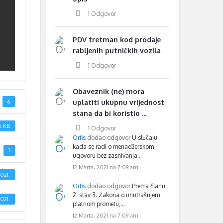
1 Odgovor
PDV tretman kod prodaje
rabljenih putničkih vozila
1 Odgovor
Obaveznik (ne) mora
6
uplatiti ukupnu vrijednost
stana da bi koristio ...
5 KB
1 Odgovor
Orfis
dodao odgovor
U slučaju
kada se radi o menadžerskom
1
ugovoru bez zasnivanja…
12 Marta, 2021 na 7:09 am
021.
Orfis
dodao odgovor
Prema članu
2. stav 3. Zakona o unutrašnjem
021.
platnom prometu,…
12 Marta, 2021 na 7:09 am