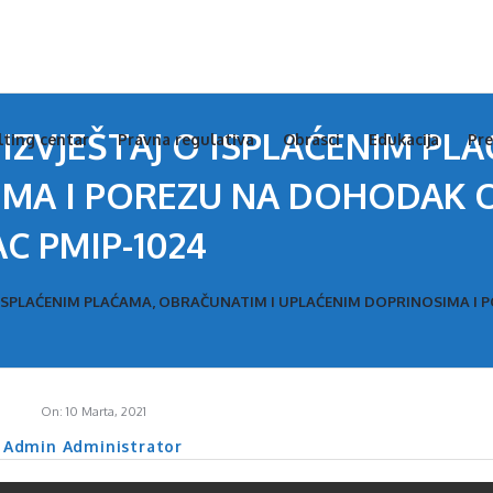
s
s
 IZVJEŠTAJ O ISPLAĆENIM PL
lting centar
Pravna regulativa
Obrasci
Edukacija
Pre
igation
IMA I POREZU NA DOHODAK
C PMIP-1024
 O ISPLAĆENIM PLAĆAMA, OBRAČUNATIM I UPLAĆENIM DOPRINOSIMA
On:
10 Marta, 2021
Admin Administrator