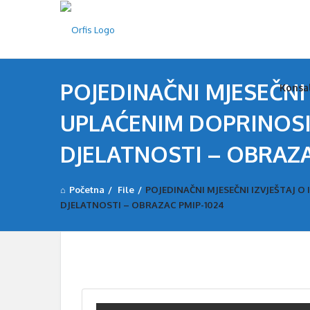
Orfi
Orfi
POJEDINAČNI MJESEČNI
Konsa
Nav
UPLAĆENIM DOPRINOS
DJELATNOSTI – OBRAZA
Početna
/
File
/
POJEDINAČNI MJESEČNI IZVJEŠTAJ
DJELATNOSTI – OBRAZAC PMIP-1024