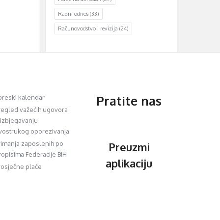
Radni odnos
(33)
Računovodstvo i revizija
(24)
Pratite nas
oreski kalendar
regled važećih ugovora
 izbjegavanju
vostrukog oporezivanja
rimanja zaposlenih po
Preuzmi
ropisima Federacije BiH
aplikaciju
rosječne plaće