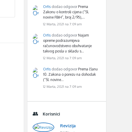
Orfis
dodao odgovor
Prema
Zakonu o kontroli cijena (“Sl.
novine FBiH”, broj 2/95),…
12 Marta, 2021 na 7:09 am
Orfis
dodao odgovor
Najam
opreme podrazumijeva
računovodstveno obuhvatanje
takvog posla u skladu s…
12 Marta, 2021 na 7:09 am
Orfis
dodao odgovor
Prema članu
10. Zakona o porezu na dohodak
(“Sl. novine…
12 Marta, 2021 na 7:09 am
Korisnici
Revizija