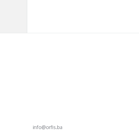
Footer
d.o.o. za računovodstvo, finansije i savjetovanje
Mehmeda Ahmedbegovića bb
75320 Gračanica
+387 35 703 760
+387 35 707 097
info@orfis.ba