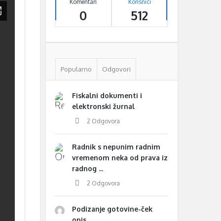
Komentari
Korisnici
0
512
Popularno
Odgovori
Fiskalni dokumenti i
elektronski žurnal
2 Odgovora
Radnik s nepunim radnim
vremenom neka od prava iz
radnog ...
2 Odgovora
Podizanje gotovine-ček
opis