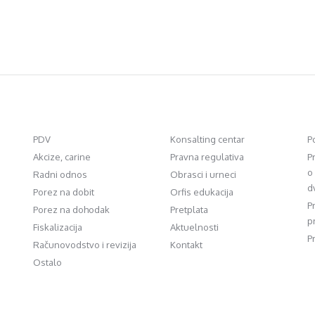
PDV
Konsalting centar
P
Akcize, carine
Pravna regulativa
P
o
Radni odnos
Obrasci i urneci
d
Porez na dobit
Orfis edukacija
P
Porez na dohodak
Pretplata
p
Fiskalizacija
Aktuelnosti
P
Računovodstvo i revizija
Kontakt
Ostalo