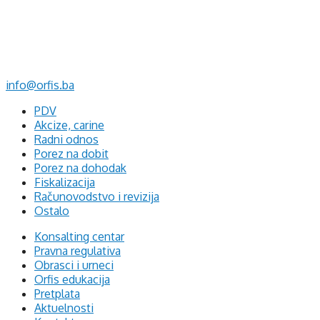
d.o.o. za računovodstvo, finansije i savjetovanje
Mehmeda Ahmedbegovića bb
75320 Gračanica
+387 35 703 760
+387 35 707 097
info@orfis.ba
PDV
Akcize, carine
Radni odnos
Porez na dobit
Porez na dohodak
Fiskalizacija
Računovodstvo i revizija
Ostalo
Konsalting centar
Pravna regulativa
Obrasci i urneci
Orfis edukacija
Pretplata
Aktuelnosti