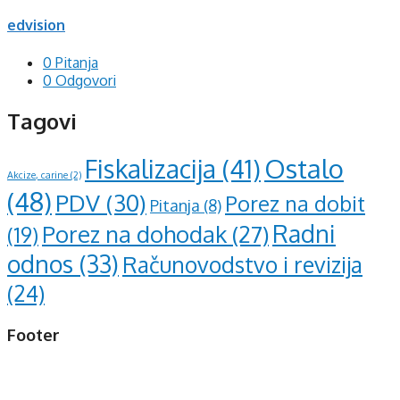
edvision
0 Pitanja
0 Odgovori
Tagovi
Ostalo
Fiskalizacija
(41)
Akcize, carine
(2)
(48)
PDV
(30)
Porez na dobit
Pitanja
(8)
Radni
Porez na dohodak
(27)
(19)
odnos
(33)
Računovodstvo i revizija
(24)
Footer