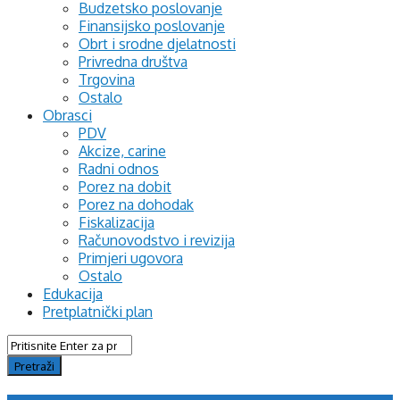
Budzetsko poslovanje
Finansijsko poslovanje
Obrt i srodne djelatnosti
Privredna društva
Trgovina
Ostalo
Obrasci
PDV
Akcize, carine
Radni odnos
Porez na dobit
Porez na dohodak
Fiskalizacija
Računovodstvo i revizija
Primjeri ugovora
Ostalo
Edukacija
Pretplatnički plan