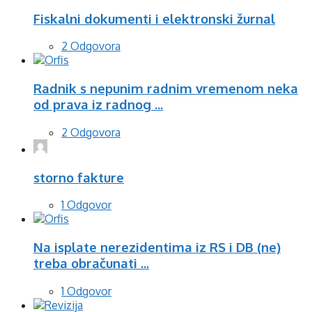
Fiskalni dokumenti i elektronski žurnal
2 Odgovora
Radnik s nepunim radnim vremenom neka
od prava iz radnog ...
2 Odgovora
storno fakture
1 Odgovor
Na isplate nerezidentima iz RS i DB (ne)
treba obračunati ...
1 Odgovor