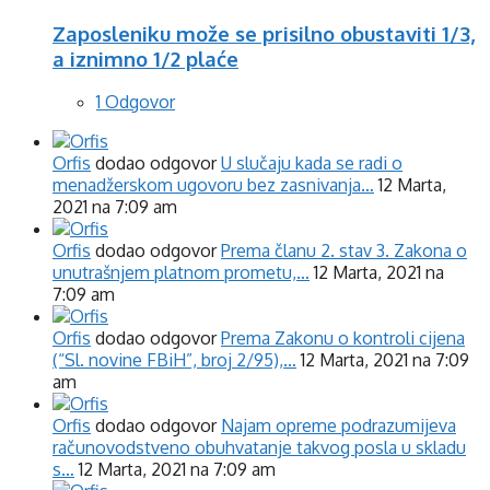
Zaposleniku može se prisilno obustaviti 1/3,
a iznimno 1/2 plaće
1 Odgovor
Orfis
dodao odgovor
U slučaju kada se radi o
menadžerskom ugovoru bez zasnivanja…
12 Marta,
2021 na 7:09 am
Orfis
dodao odgovor
Prema članu 2. stav 3. Zakona o
unutrašnjem platnom prometu,…
12 Marta, 2021 na
7:09 am
Orfis
dodao odgovor
Prema Zakonu o kontroli cijena
(“Sl. novine FBiH”, broj 2/95),…
12 Marta, 2021 na 7:09
am
Orfis
dodao odgovor
Najam opreme podrazumijeva
računovodstveno obuhvatanje takvog posla u skladu
s…
12 Marta, 2021 na 7:09 am