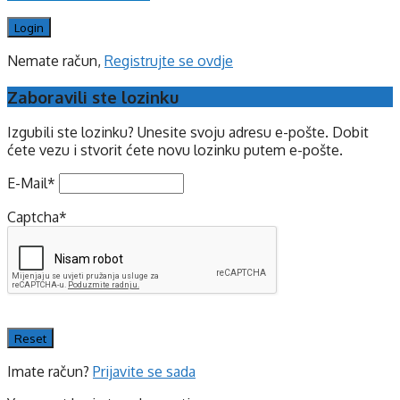
Nemate račun,
Registrujte se ovdje
Zaboravili ste lozinku
Izgubili ste lozinku? Unesite svoju adresu e-pošte. Dobit
ćete vezu i stvorit ćete novu lozinku putem e-pošte.
E-Mail
*
Captcha
*
Imate račun?
Prijavite se sada