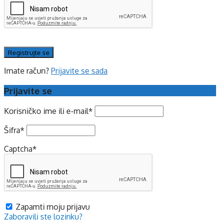
Imate račun?
Prijavite se sada
Prijavite se
Korisničko ime ili e-mail
*
Šifra
*
Captcha
*
Zapamti moju prijavu
Zaboravili ste lozinku?