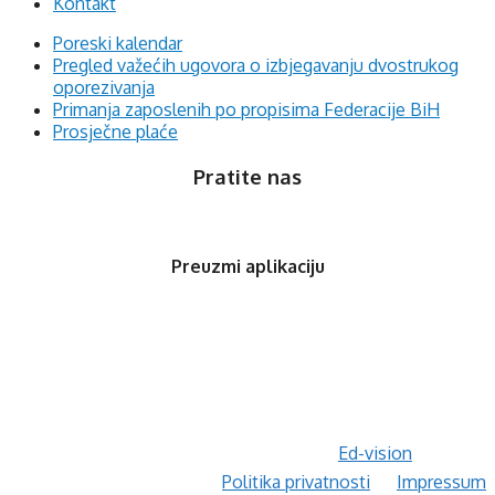
Kontakt
Poreski kalendar
Pregled važećih ugovora o izbjegavanju dvostrukog
oporezivanja
Primanja zaposlenih po propisima Federacije BiH
Prosječne plaće
Pratite nas
Preuzmi aplikaciju
© 2020 Orfis.ba. Sva prava zadržana. | by
Ed-vision
.
Politika privatnosti
Impressum