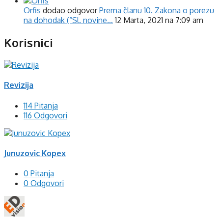
Orfis
dodao odgovor
Prema članu 10. Zakona o porezu
na dohodak (“Sl. novine…
12 Marta, 2021 na 7:09 am
Korisnici
Revizija
114 Pitanja
116 Odgovori
Junuzovic Kopex
0 Pitanja
0 Odgovori