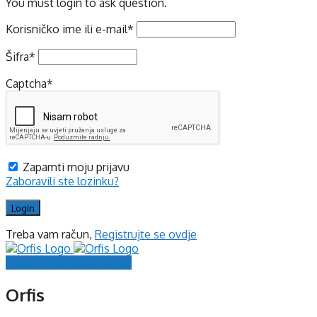
You must login to ask question.
Korisničko ime ili e-mail
*
Šifra
*
Captcha
*
Zapamti moju prijavu
Zaboravili ste lozinku?
Treba vam račun,
Registrujte se ovdje
Prijavite se
Registrujte se
Orfis