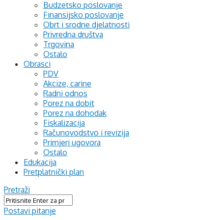
Budzetsko poslovanje
Finansijsko poslovanje
Obrt i srodne djelatnosti
Privredna društva
Trgovina
Ostalo
Obrasci
PDV
Akcize, carine
Radni odnos
Porez na dobit
Porez na dohodak
Fiskalizacija
Računovodstvo i revizija
Primjeri ugovora
Ostalo
Edukacija
Pretplatnički plan
Pretraži
Postavi pitanje