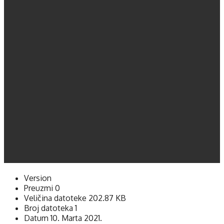
Version
Preuzmi
0
Veličina datoteke
202.87 KB
Broj datoteka
1
Datum
10. Marta 2021.