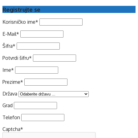
Registrujte se
Korisničko ime
*
E-Mail
*
Šifra
*
Potvrdi šifru
*
Ime
*
Prezime
*
Država
Grad
Telefon
Captcha
*