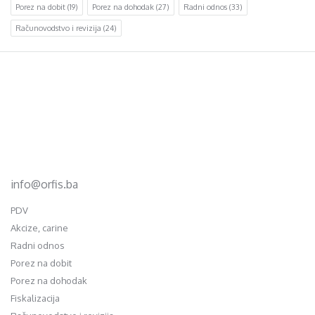
Porez na dobit
(19)
Porez na dohodak
(27)
Radni odnos
(33)
Računovodstvo i revizija
(24)
Footer
d.o.o. za računovodstvo, finansije i savjetovanje
Mehmeda Ahmedbegovića bb
75320 Gračanica
+387 35 703 760
+387 35 707 097
info@orfis.ba
PDV
Akcize, carine
Radni odnos
Porez na dobit
Porez na dohodak
Fiskalizacija