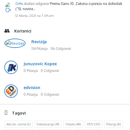
Orfis
dodao odgovor
Prema članu 10. Zakona o porezu na dohodak
(“Sl. novine…
12 Marta, 2021 na 7:09 am
Korisnici
Revizija
114 Pitanja
116 Odgovori
Junuzovic Kopex
0 Pitanja
0 Odgovori
edvision
0 Pitanja
0 Odgovori
Tagovi
Akcize, carine
(2)
Fiskalizacija
(41)
Ostalo
(48)
PDV
(30)
Pitanja
(8)