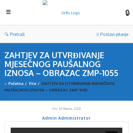
Orf
Pretraži
Postavi pitanje
ZAHTJEV ZA UTVRĐIVANJE
MJESEČNOG PAUŠALNOG
IZNOSA – OBRAZAC ZMP-1055
Početna
/
File
/
ZAHTJEV ZA UTVRĐIVANJE MJESEČNOG
PAUŠALNOG IZNOSA – OBRAZAC ZMP-1055
On:
10 Marta, 2021
Admin Administrator