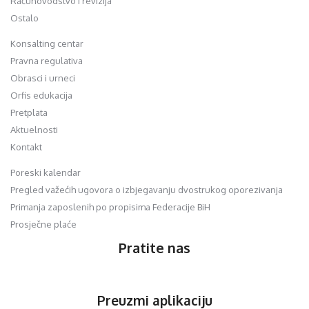
Računovodstvo i revizija
Ostalo
Konsalting centar
Pravna regulativa
Obrasci i urneci
Orfis edukacija
Pretplata
Aktuelnosti
Kontakt
Poreski kalendar
Pregled važećih ugovora o izbjegavanju dvostrukog oporezivanja
Primanja zaposlenih po propisima Federacije BiH
Prosječne plaće
Pratite nas
Preuzmi aplikaciju