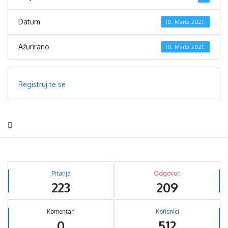
Datum
10. Marta 2021.
Ažurirano
10. Marta 2021.
Registruj te se
Sidebar
Stats
Pitanja
Odgovori
223
209
Komentari
Korisnici
0
512