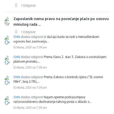
1 Odgovor
Zaposlenik nema pravo na povećanje plaće po osnovu
minulog rada ...
1 Odgovor
Orfis
dodao odgovor
U slučaju kada se radi o menadžerskom
ugovoru bez zasnivanja…
12 Marta, 2021 na 7:09 am
Orfis
dodao odgovor
Prema članu 2. stav 3. Zakona o unutrašnjem
platnom prometu,…
12 Marta, 2021 na 7:09 am
Orfis
dodao odgovor
Prema Zakonu o kontroli cijena (“Sl. novine
FBiH”, broj 2/95),…
12 Marta, 2021 na 7:09 am
Orfis
dodao odgovor
Najam opreme podrazumijeva
računovodstveno obuhvatanje takvog posla u skladu s…
12 Marta, 2021 na 7:09 am