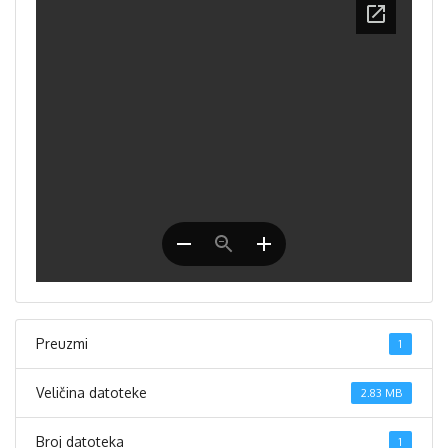
Preuzmi
1
Veličina datoteke
2.83 MB
Broj datoteka
1