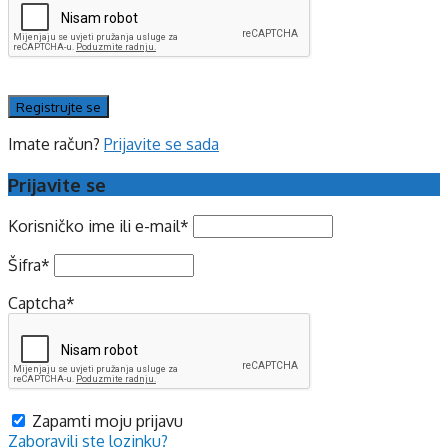
Imate račun?
Prijavite se sada
Prijavite se
Korisničko ime ili e-mail
*
Šifra
*
Captcha
*
Zapamti moju prijavu
Zaboravili ste lozinku?