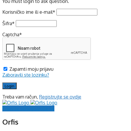
You must login to ask question.
Korisničko ime ili e-mail
*
Šifra
*
Captcha
*
Zapamti moju prijavu
Zaboravili ste lozinku?
Treba vam račun,
Registrujte se ovdje
Prijavite se
Registrujte se
Orfis