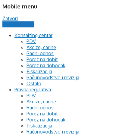
Mobile menu
Zatvori
Postavi pitanje
Konsalting centar
PDV
Akcize, carine
Radni odnos
Porez na dobit
Porez na dohodak
Fiskalizacija
Računovodstvo i revizija
Ostalo
Pravna regulativa
PDV
Akcize, carine
Radni odnos
Porez na dobit
Porez na dohodak
Fiskalizacija
Računovodstvo i revizija