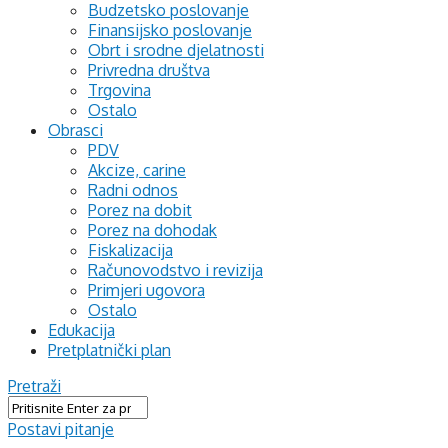
Budzetsko poslovanje
Finansijsko poslovanje
Obrt i srodne djelatnosti
Privredna društva
Trgovina
Ostalo
Obrasci
PDV
Akcize, carine
Radni odnos
Porez na dobit
Porez na dohodak
Fiskalizacija
Računovodstvo i revizija
Primjeri ugovora
Ostalo
Edukacija
Pretplatnički plan
Pretraži
Postavi pitanje