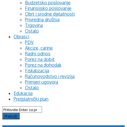
Budzetsko poslovanje
Finansijsko poslovanje
Obrt i srodne djelatnosti
Privredna društva
Trgovina
Ostalo
Obrasci
PDV
Akcize, carine
Radni odnos
Porez na dobit
Porez na dohodak
Fiskalizacija
Računovodstvo i revizija
Primjeri ugovora
Ostalo
Edukacija
Pretplatnički plan