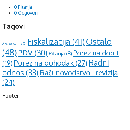
0 Pitanja
0 Odgovori
Tagovi
Ostalo
Fiskalizacija
(41)
Akcize, carine
(2)
(48)
PDV
(30)
Porez na dobit
Pitanja
(8)
Radni
Porez na dohodak
(27)
(19)
odnos
(33)
Računovodstvo i revizija
(24)
Footer
d.o.o. za računovodstvo, finansije i savjetovanje
Mehmeda Ahmedbegovića bb