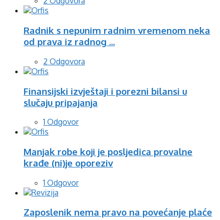
2 Odgovora
Radnik s nepunim radnim vremenom neka
od prava iz radnog ...
2 Odgovora
Finansijski izvještaji i porezni bilansi u
slučaju pripajanja
1 Odgovor
Manjak robe koji je posljedica provalne
krađe (ni)je oporeziv
1 Odgovor
Zaposlenik nema pravo na povećanje plaće