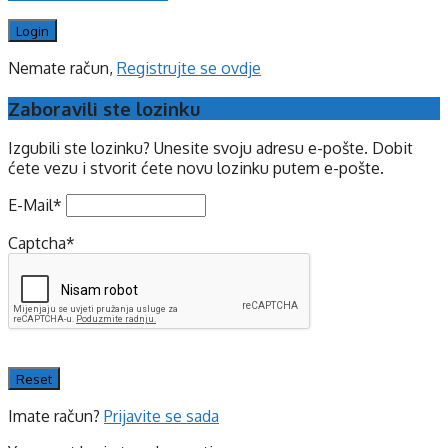
Nemate račun,
Registrujte se ovdje
Zaboravili ste lozinku
Izgubili ste lozinku? Unesite svoju adresu e-pošte. Dobit
ćete vezu i stvorit ćete novu lozinku putem e-pošte.
E-Mail
*
Captcha
*
Imate račun?
Prijavite se sada