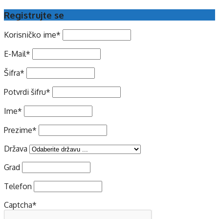
Registrujte se
Korisničko ime
*
E-Mail
*
Šifra
*
Potvrdi šifru
*
Ime
*
Prezime
*
Država
Grad
Telefon
Captcha
*