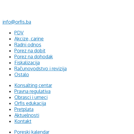
75320 Gračanica
+387 35 703 760
+387 35 707 097
info@orfis.ba
PDV
Akcize, carine
Radni odnos
Porez na dobit
Porez na dohodak
Fiskalizacija
Računovodstvo i revizija
Ostalo
Konsalting centar
Pravna regulativa
Obrasci i urneci
Orfis edukacija
Pretplata
Aktuelnosti
Kontakt
Poreski kalendar