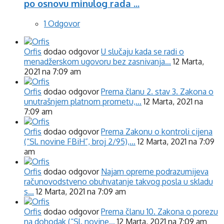
po osnovu minulog rada ...
1 Odgovor
Orfis
dodao odgovor
U slučaju kada se radi o
menadžerskom ugovoru bez zasnivanja…
12 Marta,
2021 na 7:09 am
Orfis
dodao odgovor
Prema članu 2. stav 3. Zakona o
unutrašnjem platnom prometu,…
12 Marta, 2021 na
7:09 am
Orfis
dodao odgovor
Prema Zakonu o kontroli cijena
(“Sl. novine FBiH”, broj 2/95),…
12 Marta, 2021 na 7:09
am
Orfis
dodao odgovor
Najam opreme podrazumijeva
računovodstveno obuhvatanje takvog posla u skladu
s…
12 Marta, 2021 na 7:09 am
Orfis
dodao odgovor
Prema članu 10. Zakona o porezu
na dohodak (“Sl. novine…
12 Marta, 2021 na 7:09 am