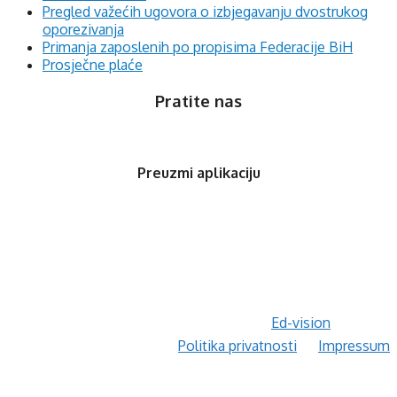
Pregled važećih ugovora o izbjegavanju dvostrukog
oporezivanja
Primanja zaposlenih po propisima Federacije BiH
Prosječne plaće
Pratite nas
Preuzmi aplikaciju
© 2020 Orfis.ba. Sva prava zadržana. | by
Ed-vision
.
Politika privatnosti
Impressum