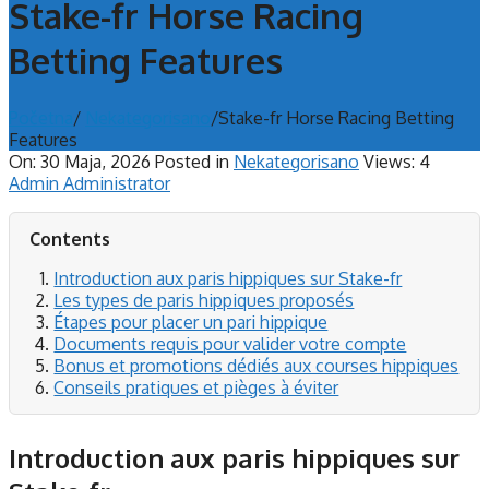
Stake-fr Horse Racing
Betting Features
Početna
/
Nekategorisano
/
Stake-fr Horse Racing Betting
Features
On:
30 Maja, 2026
Posted in
Nekategorisano
Views: 4
Admin Administrator
Contents
Introduction aux paris hippiques sur Stake-fr
Les types de paris hippiques proposés
Étapes pour placer un pari hippique
Documents requis pour valider votre compte
Bonus et promotions dédiés aux courses hippiques
Conseils pratiques et pièges à éviter
Introduction aux paris hippiques sur