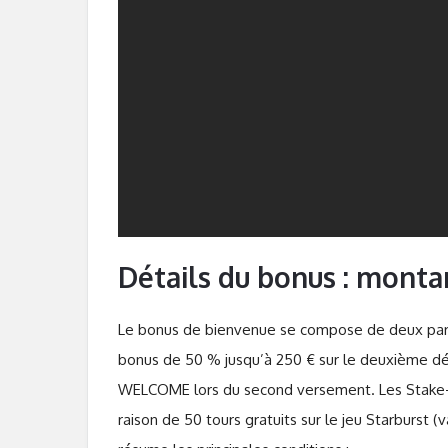
Détails du bonus : montan
Le bonus de bienvenue se compose de deux parti
bonus de 50 % jusqu’à 250 € sur le deuxième dép
WELCOME lors du second versement. Les Stake-dk
raison de 50 tours gratuits sur le jeu Starburst (