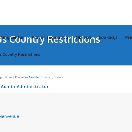
s
s
 Country Restrictions
lting centar
Pravna regulativa
Obrasci
Edukacija
Pre
igation
Country Restrictions
ja, 2026
Posted in
Nekategorisano
Views: 5
Admin Administrator
 bienvenue