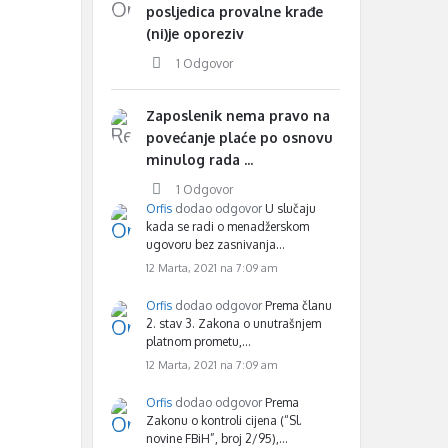
posljedica provalne krađe
(ni)je oporeziv
1 Odgovor
Zaposlenik nema pravo na
povećanje plaće po osnovu
minulog rada ...
1 Odgovor
Orfis
dodao odgovor
U slučaju
kada se radi o menadžerskom
ugovoru bez zasnivanja…
12 Marta, 2021 na 7:09 am
Orfis
dodao odgovor
Prema članu
2. stav 3. Zakona o unutrašnjem
platnom prometu,…
12 Marta, 2021 na 7:09 am
Orfis
dodao odgovor
Prema
Zakonu o kontroli cijena (“Sl.
novine FBiH”, broj 2/95),…