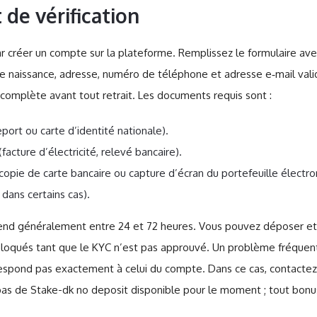
 de vérification
 créer un compte sur la plateforme. Remplissez le formulaire ave
e naissance, adresse, numéro de téléphone et adresse e‑mail vali
é complète avant tout retrait. Les documents requis sont :
eport ou carte d’identité nationale).
facture d’électricité, relevé bancaire).
opie de carte bancaire ou capture d’écran du portefeuille électro
dans certains cas).
prend généralement entre 24 et 72 heures. Vous pouvez déposer et
 bloqués tant que le KYC n’est pas approuvé. Un problème fréquen
respond pas exactement à celui du compte. Dans ce cas, contactez
e pas de Stake-dk no deposit disponible pour le moment ; tout bonu