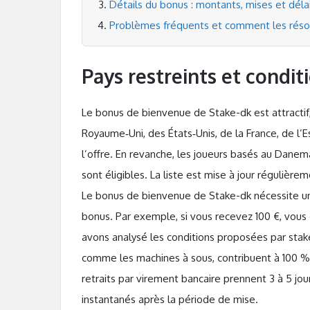
Détails du bonus : montants, mises et déla
Problèmes fréquents et comment les rés
Pays restreints et condi
Le bonus de bienvenue de Stake-dk est attractif, 
Royaume‑Uni, des États‑Unis, de la France, de l’E
l’offre. En revanche, les joueurs basés au Dane
sont éligibles. La liste est mise à jour régulière
Le bonus de bienvenue de Stake-dk nécessite un
bonus. Par exemple, si vous recevez 100 €, vous 
avons analysé les conditions proposées par stake-
comme les machines à sous, contribuent à 100 % 
retraits par virement bancaire prennent 3 à 5 jour
instantanés après la période de mise.