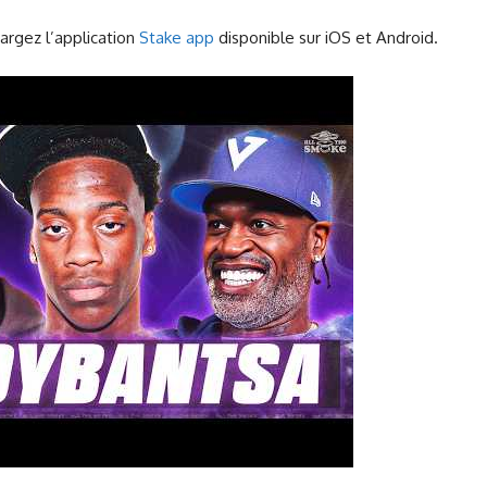
hargez l’application
Stake app
disponible sur iOS et Android.