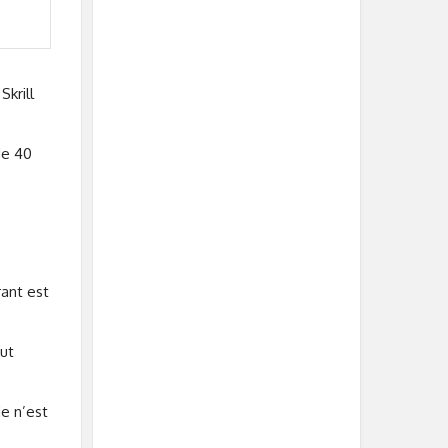
krill
de 40
rant est
eut
de n’est