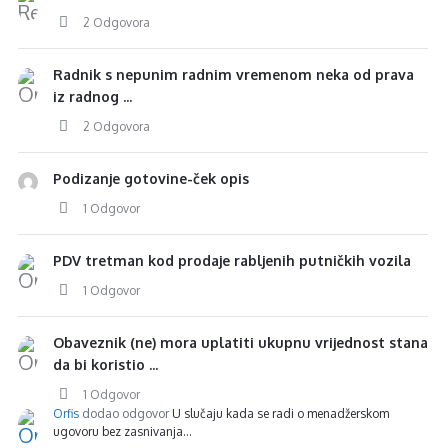
2 Odgovora
Radnik s nepunim radnim vremenom neka od prava
iz radnog ...
2 Odgovora
Podizanje gotovine-ček opis
1 Odgovor
PDV tretman kod prodaje rabljenih putničkih vozila
1 Odgovor
Obaveznik (ne) mora uplatiti ukupnu vrijednost stana
da bi koristio ...
1 Odgovor
Orfis
dodao odgovor
U slučaju kada se radi o menadžerskom
ugovoru bez zasnivanja…