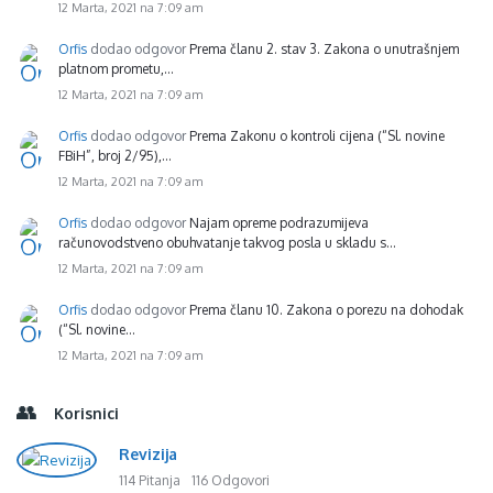
12 Marta, 2021 na 7:09 am
Orfis
dodao odgovor
Prema članu 2. stav 3. Zakona o unutrašnjem
platnom prometu,…
12 Marta, 2021 na 7:09 am
Orfis
dodao odgovor
Prema Zakonu o kontroli cijena (“Sl. novine
FBiH”, broj 2/95),…
12 Marta, 2021 na 7:09 am
Orfis
dodao odgovor
Najam opreme podrazumijeva
računovodstveno obuhvatanje takvog posla u skladu s…
12 Marta, 2021 na 7:09 am
Orfis
dodao odgovor
Prema članu 10. Zakona o porezu na dohodak
(“Sl. novine…
12 Marta, 2021 na 7:09 am
Korisnici
Revizija
114 Pitanja
116 Odgovori