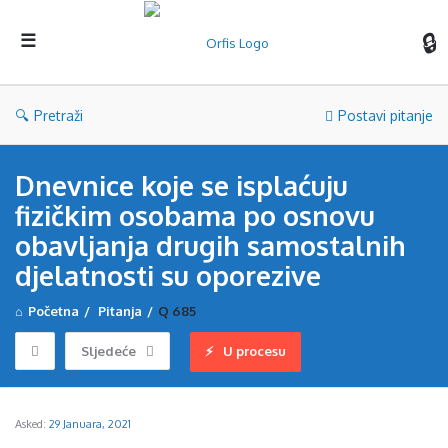
Orf
Pretraži
Postavi pitanje
Dnevnice koje se isplaćuju
fizičkim osobama po osnovu
obavljanja drugih samostalnih
djelatnosti su oporezive
Početna
/
Pitanja
/
Q 685
Sljedeće
U procesu
Asked:
29 Januara, 2021