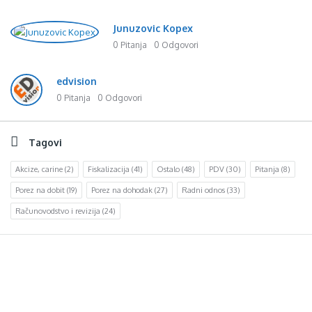
Junuzovic Kopex
0 Pitanja
0 Odgovori
edvision
0 Pitanja
0 Odgovori
Tagovi
Akcize, carine
(2)
Fiskalizacija
(41)
Ostalo
(48)
PDV
(30)
Pitanja
(8)
Porez na dobit
(19)
Porez na dohodak
(27)
Radni odnos
(33)
Računovodstvo i revizija
(24)
Footer
d.o.o. za računovodstvo, finansije i savjetovanje
Mehmeda Ahmedbegovića bb