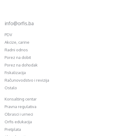
75320 Gračanica
+387 35 703 760
+387 35 707 097
info@orfis.ba
PDV
Akcize, carine
Radni odnos
Porez na dobit
Porez na dohodak
Fiskalizacija
Računovodstvo i revizija
Ostalo
Konsalting centar
Pravna regulativa
Obrasci i urneci
Orfis edukacija
Pretplata