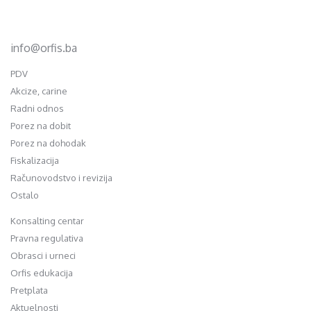
75320 Gračanica
+387 35 703 760
+387 35 707 097
info@orfis.ba
PDV
Akcize, carine
Radni odnos
Porez na dobit
Porez na dohodak
Fiskalizacija
Računovodstvo i revizija
Ostalo
Konsalting centar
Pravna regulativa
Obrasci i urneci
Orfis edukacija
Pretplata
Aktuelnosti