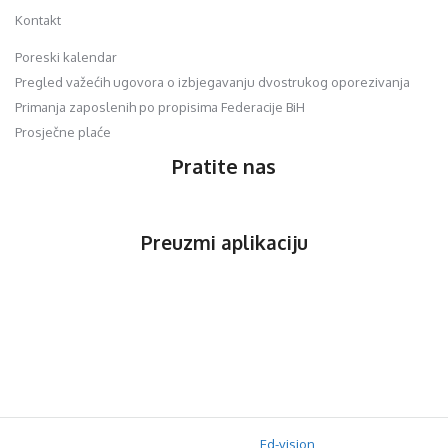
Kontakt
Poreski kalendar
Pregled važećih ugovora o izbjegavanju dvostrukog oporezivanja
Primanja zaposlenih po propisima Federacije BiH
Prosječne plaće
Pratite nas
Preuzmi aplikaciju
© 2020 Orfis.ba. Sva prava zadržana. | by
Ed-vision
.