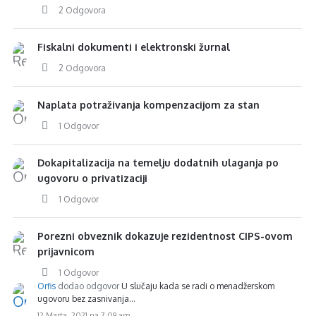
2 Odgovora
Fiskalni dokumenti i elektronski žurnal
2 Odgovora
Naplata potraživanja kompenzacijom za stan
1 Odgovor
Dokapitalizacija na temelju dodatnih ulaganja po
ugovoru o privatizaciji
1 Odgovor
Porezni obveznik dokazuje rezidentnost CIPS-ovom
prijavnicom
1 Odgovor
Orfis
dodao odgovor
U slučaju kada se radi o menadžerskom
ugovoru bez zasnivanja…
12 Marta, 2021 na 7:09 am