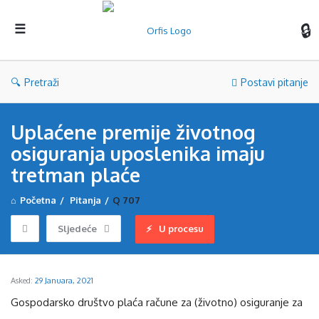
Orf
Pretraži
Postavi pitanje
Uplaćene premije životnog
osiguranja uposlenika imaju
tretman plaće
Početna
/
Pitanja
/
Q 707
Sljedeće
U procesu
Asked:
29 Januara, 2021
Gospodarsko društvo plaća račune za (životno) osiguranje za