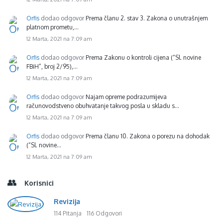
Orfis
dodao odgovor
Prema članu 2. stav 3. Zakona o unutrašnjem
platnom prometu,…
12 Marta, 2021 na 7:09 am
Orfis
dodao odgovor
Prema Zakonu o kontroli cijena (“Sl. novine
FBiH”, broj 2/95),…
12 Marta, 2021 na 7:09 am
Orfis
dodao odgovor
Najam opreme podrazumijeva
računovodstveno obuhvatanje takvog posla u skladu s…
12 Marta, 2021 na 7:09 am
Orfis
dodao odgovor
Prema članu 10. Zakona o porezu na dohodak
(“Sl. novine…
12 Marta, 2021 na 7:09 am
Korisnici
Revizija
114 Pitanja
116 Odgovori