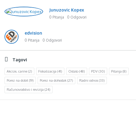
Junuzovic Kopex
0 Pitanja
0 Odgovori
edvision
0 Pitanja
0 Odgovori
Tagovi
Akcize, carine
(2)
Fiskalizacija
(41)
Ostalo
(48)
PDV
(30)
Pitanja
(8)
Porez na dobit
(19)
Porez na dohodak
(27)
Radni odnos
(33)
Računovodstvo i revizija
(24)
Footer
d.o.o. za računovodstvo, finansije i savjetovanje
Mehmeda Ahmedbegovića bb