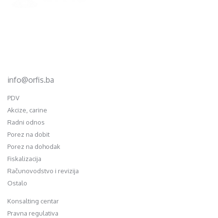
d.o.o. za računovodstvo, finansije i savjetovanje
Mehmeda Ahmedbegovića bb
75320 Gračanica
+387 35 703 760
+387 35 707 097
info@orfis.ba
PDV
Akcize, carine
Radni odnos
Porez na dobit
Porez na dohodak
Fiskalizacija
Računovodstvo i revizija
Ostalo
Konsalting centar
Pravna regulativa