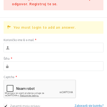
odgovor. Registruj te se.
You must login to add an answer.
Korisničko ime ili e-mail
*
Šifra
*
Captcha
*
Zapamti moju prijavu
Zaboravili ste lozinku?