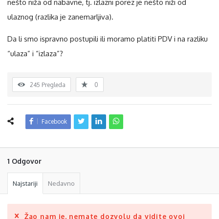
nešto niža od nabavne, tj. izlazni porez je nešto niži od
ulaznog (razlika je zanemarljiva).
Da li smo ispravno postupili ili moramo platiti PDV i na razliku
“ulaza” i “izlaza”?
245
Pregleda
0
Facebook
1 Odgovor
Najstariji
Nedavno
Žao nam je, nemate dozvolu da vidite ovoj