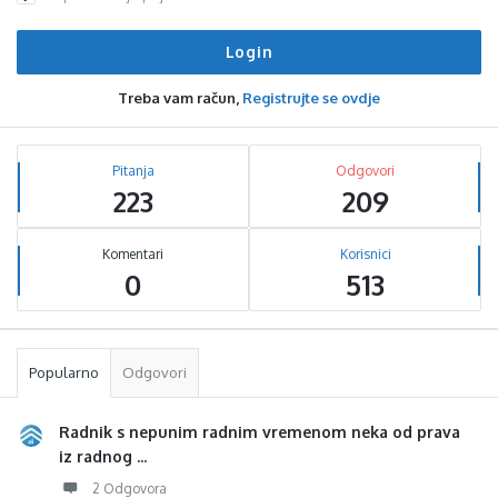
Treba vam račun,
Registrujte se ovdje
Sidebar
Stats
Pitanja
Odgovori
223
209
Komentari
Korisnici
0
513
Popularno
Odgovori
Radnik s nepunim radnim vremenom neka od prava
iz radnog ...
2 Odgovora