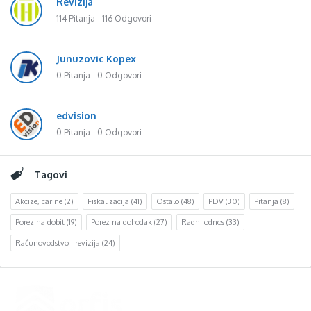
Revizija
114 Pitanja
116 Odgovori
Junuzovic Kopex
0 Pitanja
0 Odgovori
edvision
0 Pitanja
0 Odgovori
Tagovi
Akcize, carine
(2)
Fiskalizacija
(41)
Ostalo
(48)
PDV
(30)
Pitanja
(8)
Porez na dobit
(19)
Porez na dohodak
(27)
Radni odnos
(33)
Računovodstvo i revizija
(24)
Footer