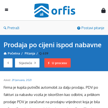
Orf
Pretraži
Postavi pitanje
Prodaja po cijeni ispod nabavne
Početna
/
Pitanja
/
Q 639
Sljedeće
U procesu
Asked:
29 Januara, 2021
Firma je kupila putnički automobil za dalju prodaju. PDV po
fakturi za nabavku vozila je iskorišten kao odbitni, a prilikom
prodaje PDV je zaračunat na prodajnu vrijednost koja je bila