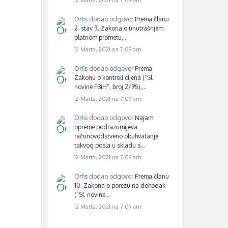
12 Marta, 2021 na 7:09 am
Orfis
dodao odgovor
Prema članu
2. stav 3. Zakona o unutrašnjem
platnom prometu,…
12 Marta, 2021 na 7:09 am
Orfis
dodao odgovor
Prema
Zakonu o kontroli cijena (“Sl.
novine FBiH”, broj 2/95),…
12 Marta, 2021 na 7:09 am
Orfis
dodao odgovor
Najam
opreme podrazumijeva
računovodstveno obuhvatanje
takvog posla u skladu s…
12 Marta, 2021 na 7:09 am
Orfis
dodao odgovor
Prema članu
10. Zakona o porezu na dohodak
(“Sl. novine…
12 Marta, 2021 na 7:09 am