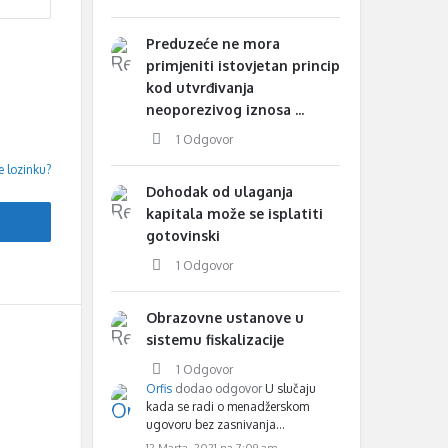
Preduzeće ne mora
primjeniti istovjetan princip
kod utvrđivanja
neoporezivog iznosa ...
1 Odgovor
e lozinku?
Dohodak od ulaganja
kapitala može se isplatiti
gotovinski
1 Odgovor
Obrazovne ustanove u
sistemu fiskalizacije
1 Odgovor
Orfis
dodao odgovor
U slučaju
kada se radi o menadžerskom
ugovoru bez zasnivanja…