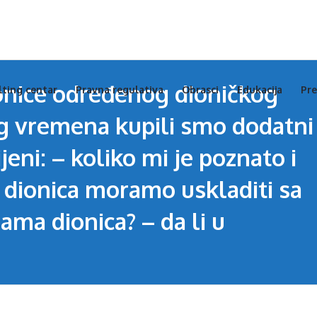
s
s
ionice određenog dioničkog
lting centar
Pravna regulativa
Obrasci
Edukacija
Pre
igation
og vremena kupili smo dodatni
jeni: – koliko mi je poznato i
 dionica moramo uskladiti sa
ama dionica? – da li u