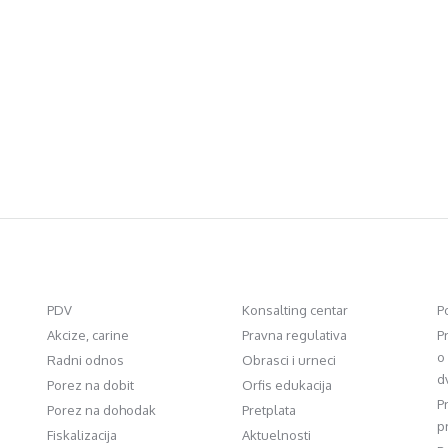
PDV
Konsalting centar
P
Akcize, carine
Pravna regulativa
P
o
Radni odnos
Obrasci i urneci
d
Porez na dobit
Orfis edukacija
P
Porez na dohodak
Pretplata
p
Fiskalizacija
Aktuelnosti