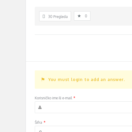
0
30
Pregleda
You must login to add an answer.
Korisničko ime ili e-mail
*
Šifra
*