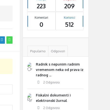
223
209
Komentari
Korisnici
0
512
Popularno
Odgovori
Radnik s nepunim radnim
vremenom neka od prava iz
radnog ...
2 Odgovora
Fiskalni dokumenti i
elektronski žurnal
2 Odgovora