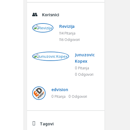
Korisnici
Revizija
114 Pitanja
116 Odgovori
Junuzovic
Kopex
0 Pitanja
0 Odgovori
edvision
0 Pitanja
0 Odgovori
Tagovi