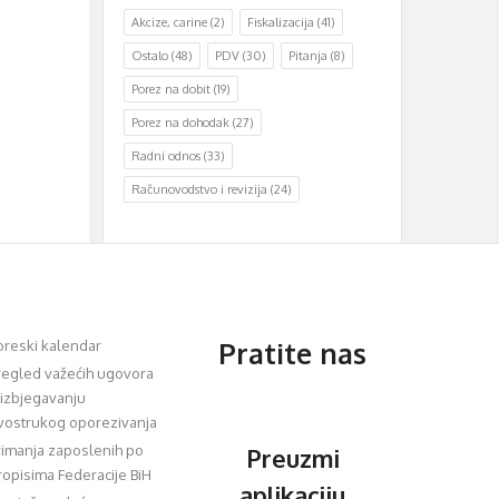
Akcize, carine
(2)
Fiskalizacija
(41)
Ostalo
(48)
PDV
(30)
Pitanja
(8)
Porez na dobit
(19)
Porez na dohodak
(27)
Radni odnos
(33)
Računovodstvo i revizija
(24)
Pratite nas
oreski kalendar
regled važećih ugovora
 izbjegavanju
vostrukog oporezivanja
rimanja zaposlenih po
Preuzmi
ropisima Federacije BiH
aplikaciju