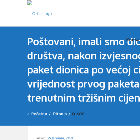
Orfi
Orfi
Poštovani, imali smo d
Konsa
Nav
društva, nakon izvjesn
paket dionica po većoj ci
vrijednost prvog paketa
trenutnim tržišnim cijen
Početna
/
Pitanja
/
Q 600
Asked:
29 Januara, 2021