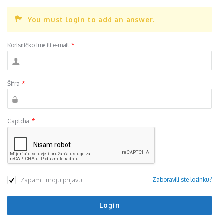
You must login to add an answer.
Korisničko ime ili e-mail
*
Šifra
*
Captcha
*
Zapamti moju prijavu
Zaboravili ste lozinku?