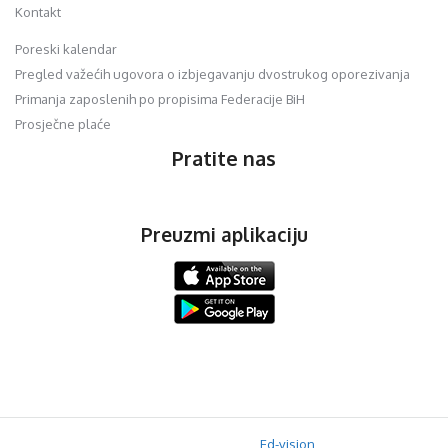
Kontakt
Poreski kalendar
Pregled važećih ugovora o izbjegavanju dvostrukog oporezivanja
Primanja zaposlenih po propisima Federacije BiH
Prosječne plaće
Pratite nas
Preuzmi aplikaciju
© 2020 Orfis.ba. Sva prava zadržana. | by
Ed-vision
.