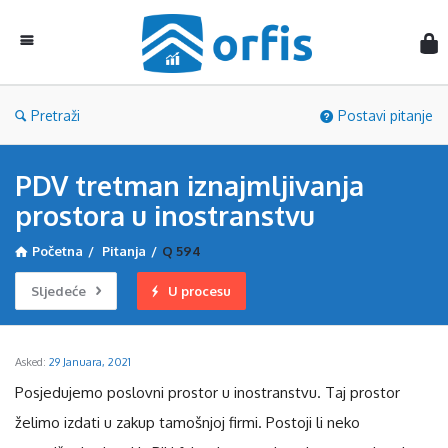
Orf
Pretraži
Postavi pitanje
PDV tretman iznajmljivanja
prostora u inostranstvu
Početna
/
Pitanja
/
Q 594
Sljedeće
U procesu
Asked:
29 Januara, 2021
Posjedujemo poslovni prostor u inostranstvu. Taj prostor
želimo izdati u zakup tamošnjoj firmi. Postoji li neko