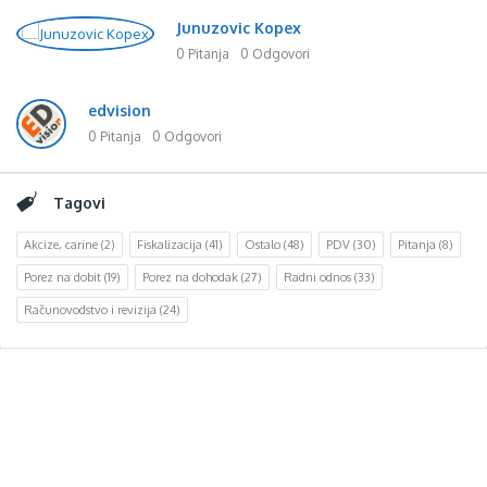
Junuzovic Kopex
0 Pitanja
0 Odgovori
edvision
0 Pitanja
0 Odgovori
Tagovi
Akcize, carine
(2)
Fiskalizacija
(41)
Ostalo
(48)
PDV
(30)
Pitanja
(8)
Porez na dobit
(19)
Porez na dohodak
(27)
Radni odnos
(33)
Računovodstvo i revizija
(24)
Footer
d.o.o. za računovodstvo, finansije i savjetovanje
Mehmeda Ahmedbegovića bb
75320 Gračanica