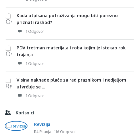
Kada otpisana potraživanja mogu biti porezno
priznati rashod?
1 Odgovor
PDV tretman materijala i roba kojim je istekao rok
trajanja
1 Odgovor
Visina naknade plaće za rad praznikom i nedjeljom
utvrđuje se ...
1 Odgovor
Korisnici
Revizija
114 Pitanja
116 Odgovori