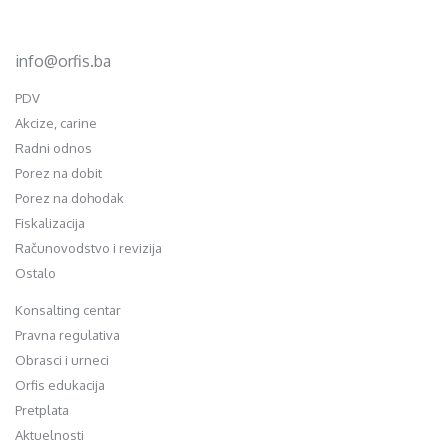
+387 35 703 760
+387 35 707 097
info@orfis.ba
PDV
Akcize, carine
Radni odnos
Porez na dobit
Porez na dohodak
Fiskalizacija
Računovodstvo i revizija
Ostalo
Konsalting centar
Pravna regulativa
Obrasci i urneci
Orfis edukacija
Pretplata
Aktuelnosti