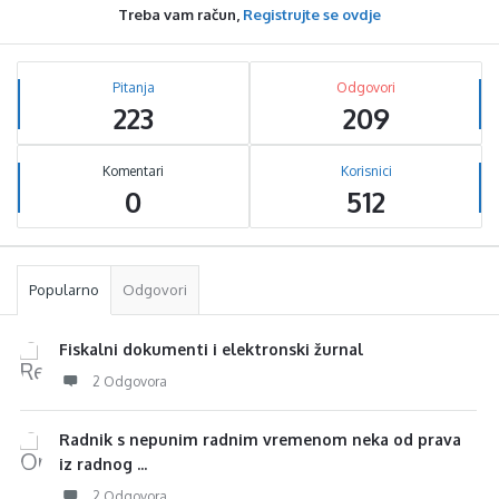
Treba vam račun,
Registrujte se ovdje
Sidebar
Stats
Pitanja
Odgovori
223
209
Komentari
Korisnici
0
512
Popularno
Odgovori
Fiskalni dokumenti i elektronski žurnal
2 Odgovora
Radnik s nepunim radnim vremenom neka od prava
iz radnog ...
2 Odgovora