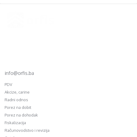
Footer
d.o.o. za računovodstvo, finansije i savjetovanje
Mehmeda Ahmedbegovića bb
75320 Gračanica
+387 35 703 760
+387 35 707 097
info@orfis.ba
PDV
Akcize, carine
Radni odnos
Porez na dobit
Porez na dohodak
Fiskalizacija
Računovodstvo i revizija