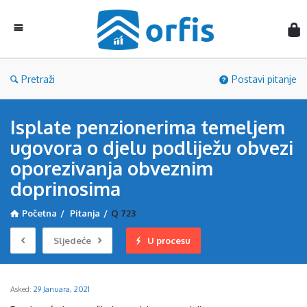
Orf
Pretraži
Postavi pitanje
Isplate penzionerima temeljem
ugovora o djelu podliježu obvezi
oporezivanja obveznim
doprinosima
Početna
/
Pitanja
/
Q 723
Sljedeće
U procesu
Asked:
29 Januara, 2021