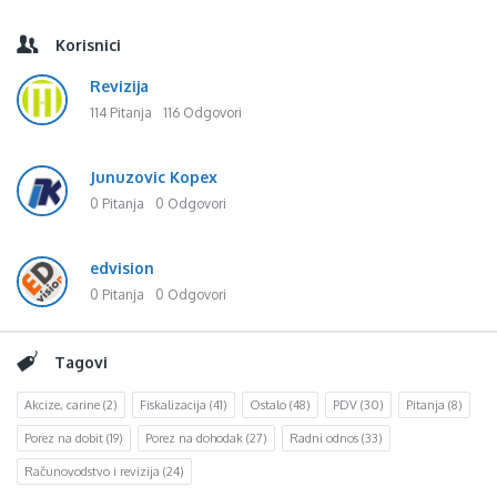
Korisnici
Revizija
114 Pitanja
116 Odgovori
Junuzovic Kopex
0 Pitanja
0 Odgovori
edvision
0 Pitanja
0 Odgovori
Tagovi
Akcize, carine
(2)
Fiskalizacija
(41)
Ostalo
(48)
PDV
(30)
Pitanja
(8)
Porez na dobit
(19)
Porez na dohodak
(27)
Radni odnos
(33)
Računovodstvo i revizija
(24)