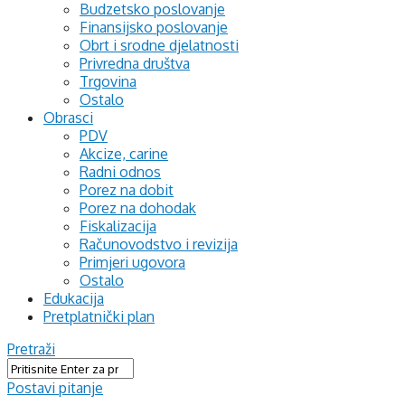
Budzetsko poslovanje
Finansijsko poslovanje
Obrt i srodne djelatnosti
Privredna društva
Trgovina
Ostalo
Obrasci
PDV
Akcize, carine
Radni odnos
Porez na dobit
Porez na dohodak
Fiskalizacija
Računovodstvo i revizija
Primjeri ugovora
Ostalo
Edukacija
Pretplatnički plan
Pretraži
Postavi pitanje