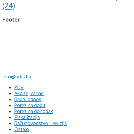
(24)
Footer
d.o.o. za računovodstvo, finansije i savjetovanje
Mehmeda Ahmedbegovića bb
75320 Gračanica
+387 35 703 760
+387 35 707 097
info@orfis.ba
PDV
Akcize, carine
Radni odnos
Porez na dobit
Porez na dohodak
Fiskalizacija
Računovodstvo i revizija
Ostalo