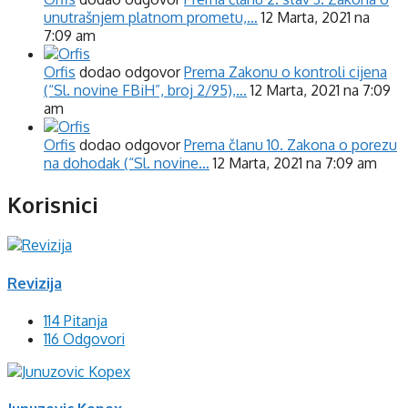
unutrašnjem platnom prometu,…
12 Marta, 2021 na
7:09 am
Orfis
dodao odgovor
Prema Zakonu o kontroli cijena
(“Sl. novine FBiH”, broj 2/95),…
12 Marta, 2021 na 7:09
am
Orfis
dodao odgovor
Prema članu 10. Zakona o porezu
na dohodak (“Sl. novine…
12 Marta, 2021 na 7:09 am
Korisnici
Revizija
114 Pitanja
116 Odgovori