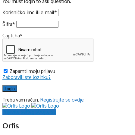
You must login to ask question.
Korisničko ime ili e-mail
*
Šifra
*
Captcha
*
Zapamti moju prijavu
Zaboravili ste lozinku?
Treba vam račun,
Registrujte se ovdje
Prijavite se
Registrujte se
Orfis