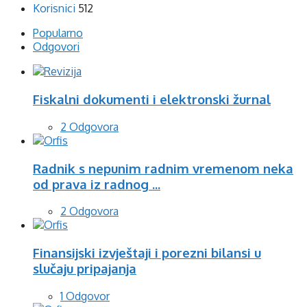
Korisnici
512
Popularno
Odgovori
Fiskalni dokumenti i elektronski žurnal
2 Odgovora
Radnik s nepunim radnim vremenom neka
od prava iz radnog ...
2 Odgovora
Finansijski izvještaji i porezni bilansi u
slučaju pripajanja
1 Odgovor