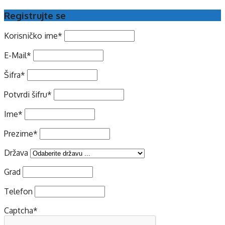
Registrujte se
Korisničko ime
*
E-Mail
*
Šifra
*
Potvrdi šifru
*
Ime
*
Prezime
*
Država
Grad
Telefon
Captcha
*