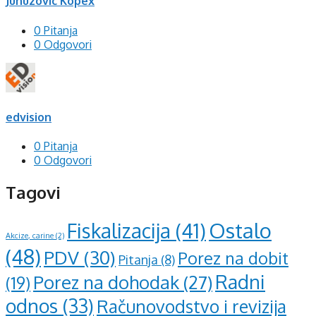
Junuzovic Kopex
0 Pitanja
0 Odgovori
edvision
0 Pitanja
0 Odgovori
Tagovi
Ostalo
Fiskalizacija
(41)
Akcize, carine
(2)
(48)
PDV
(30)
Porez na dobit
Pitanja
(8)
Radni
Porez na dohodak
(27)
(19)
odnos
(33)
Računovodstvo i revizija