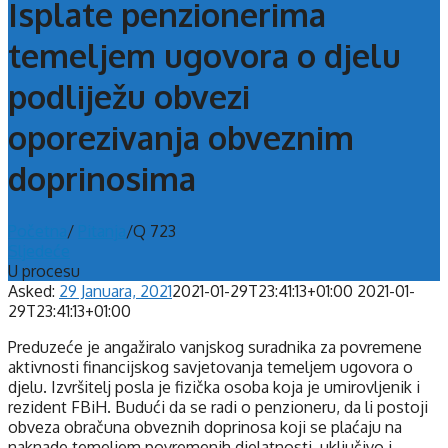
Isplate penzionerima
temeljem ugovora o djelu
podliježu obvezi
oporezivanja obveznim
doprinosima
Početna
/
Pitanja
/
Q 723
Sljedeće
U procesu
Asked:
29 Januara, 2021
2021-01-29T23:41:13+01:00
2021-01-
29T23:41:13+01:00
Preduzeće je angažiralo vanjskog suradnika za povremene
aktivnosti financijskog savjetovanja temeljem ugovora o
djelu. Izvršitelj posla je fizička osoba koja je umirovljenik i
rezident FBiH. Budući da se radi o penzioneru, da li postoji
obveza obračuna obveznih doprinosa koji se plaćaju na
naknade temeljem povremenih djelatnosti, uključivo i