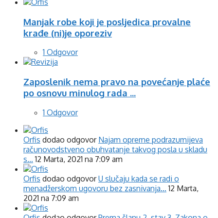
Manjak robe koji je posljedica provalne
krađe (ni)je oporeziv
1 Odgovor
Zaposlenik nema pravo na povećanje plaće
po osnovu minulog rada ...
1 Odgovor
Orfis
dodao odgovor
Najam opreme podrazumijeva
računovodstveno obuhvatanje takvog posla u skladu
s…
12 Marta, 2021 na 7:09 am
Orfis
dodao odgovor
U slučaju kada se radi o
menadžerskom ugovoru bez zasnivanja…
12 Marta,
2021 na 7:09 am
Orfis
dodao odgovor
Prema članu 2. stav 3. Zakona o