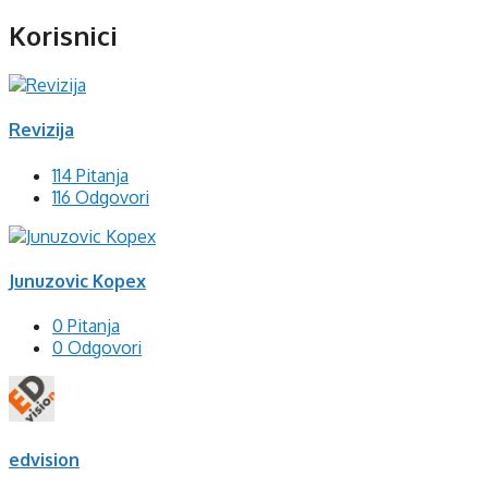
Korisnici
Revizija
114 Pitanja
116 Odgovori
Junuzovic Kopex
0 Pitanja
0 Odgovori
edvision