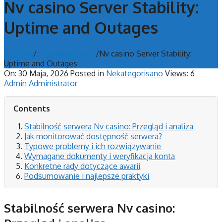
Nv casino Server Stability:
Uptime and Outages
Početna
/
Nekategorisano
/
Nv casino Server Stability:
Uptime and Outages
On:
30 Maja, 2026
Posted in
Nekategorisano
Views: 6
Admin Administrator
Contents
Stabilność serwera Nv casino: Przegląd i analiza
Jak monitorować dostępność serwera?
Typowe problemy i ich rozwiązywanie
Wymagane dokumenty i weryfikacja konta
Konkretne rady dotyczące awarii
Podsumowanie i najlepsze praktyki
Stabilność serwera Nv casino: