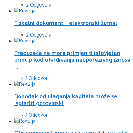
2 Odgovora
Fiskalni dokumenti i elektronski žurnal
2 Odgovora
Preduzeće ne mora primjeniti istovjetan
princip kod utvrđivanja neoporezivog iznosa
...
1 Odgovor
Dohodak od ulaganja kapitala može se
isplatiti gotovinski
1 Odgovor
Obrazovne ustanove u sistemu fiskalizacije