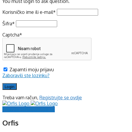
You must login to ask question.
Korisničko ime ili e-mail
*
Šifra
*
Captcha
*
Zapamti moju prijavu
Zaboravili ste lozinku?
Treba vam račun,
Registrujte se ovdje
Prijavite se
Registrujte se
Orfis