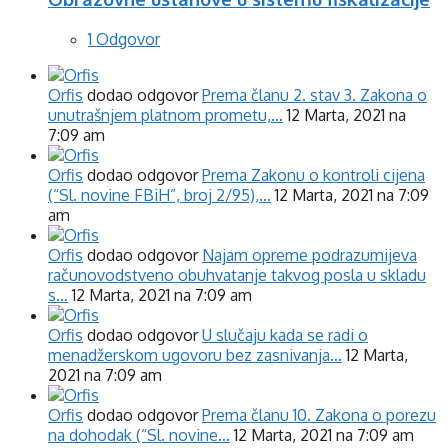
1 Odgovor
Orfis
dodao odgovor
Prema članu 2. stav 3. Zakona o
unutrašnjem platnom prometu,…
12 Marta, 2021 na
7:09 am
Orfis
dodao odgovor
Prema Zakonu o kontroli cijena
(“Sl. novine FBiH”, broj 2/95),…
12 Marta, 2021 na 7:09
am
Orfis
dodao odgovor
Najam opreme podrazumijeva
računovodstveno obuhvatanje takvog posla u skladu
s…
12 Marta, 2021 na 7:09 am
Orfis
dodao odgovor
U slučaju kada se radi o
menadžerskom ugovoru bez zasnivanja…
12 Marta,
2021 na 7:09 am
Orfis
dodao odgovor
Prema članu 10. Zakona o porezu
na dohodak (“Sl. novine…
12 Marta, 2021 na 7:09 am