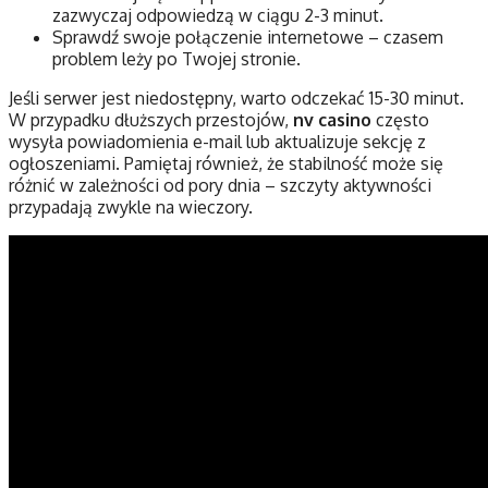
zazwyczaj odpowiedzą w ciągu 2-3 minut.
Sprawdź swoje połączenie internetowe – czasem
problem leży po Twojej stronie.
Jeśli serwer jest niedostępny, warto odczekać 15-30 minut.
W przypadku dłuższych przestojów,
nv casino
często
wysyła powiadomienia e-mail lub aktualizuje sekcję z
ogłoszeniami. Pamiętaj również, że stabilność może się
różnić w zależności od pory dnia – szczyty aktywności
przypadają zwykle na wieczory.