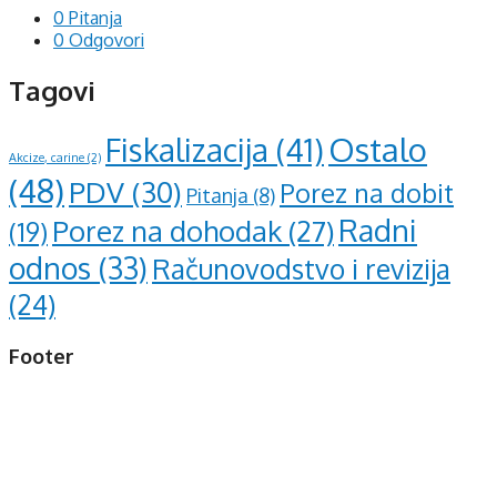
0 Pitanja
0 Odgovori
Tagovi
Ostalo
Fiskalizacija
(41)
Akcize, carine
(2)
(48)
PDV
(30)
Porez na dobit
Pitanja
(8)
Radni
Porez na dohodak
(27)
(19)
odnos
(33)
Računovodstvo i revizija
(24)
Footer
d.o.o. za računovodstvo, finansije i savjetovanje
Mehmeda Ahmedbegovića bb