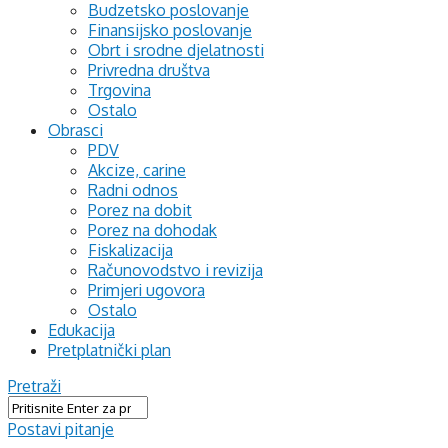
Budzetsko poslovanje
Finansijsko poslovanje
Obrt i srodne djelatnosti
Privredna društva
Trgovina
Ostalo
Obrasci
PDV
Akcize, carine
Radni odnos
Porez na dobit
Porez na dohodak
Fiskalizacija
Računovodstvo i revizija
Primjeri ugovora
Ostalo
Edukacija
Pretplatnički plan
Pretraži
Postavi pitanje