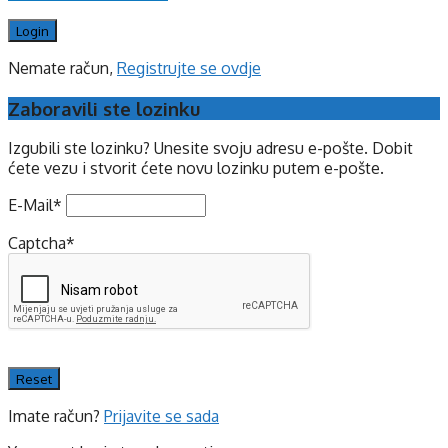
Nemate račun,
Registrujte se ovdje
Zaboravili ste lozinku
Izgubili ste lozinku? Unesite svoju adresu e-pošte. Dobit
ćete vezu i stvorit ćete novu lozinku putem e-pošte.
E-Mail
*
Captcha
*
Imate račun?
Prijavite se sada