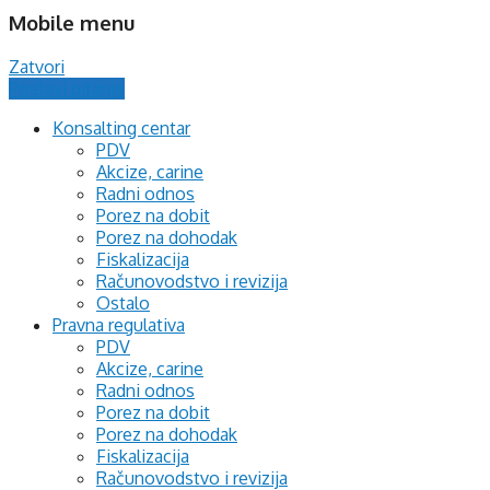
Mobile menu
Zatvori
Postavi pitanje
Konsalting centar
PDV
Akcize, carine
Radni odnos
Porez na dobit
Porez na dohodak
Fiskalizacija
Računovodstvo i revizija
Ostalo
Pravna regulativa
PDV
Akcize, carine
Radni odnos
Porez na dobit
Porez na dohodak
Fiskalizacija
Računovodstvo i revizija