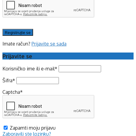
Imate račun?
Prijavite se sada
Prijavite se
Korisničko ime ili e-mail
*
Šifra
*
Captcha
*
Zapamti moju prijavu
Zaboravili ste lozinku?