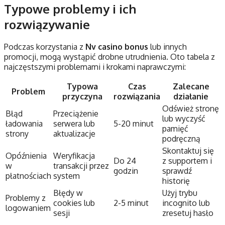
Typowe problemy i ich
rozwiązywanie
Podczas korzystania z
Nv casino bonus
lub innych
promocji, mogą wystąpić drobne utrudnienia. Oto tabela z
najczęstszymi problemami i krokami naprawczymi:
Typowa
Czas
Zalecane
Problem
przyczyna
rozwiązania
działanie
Odśwież stronę
Błąd
Przeciążenie
lub wyczyść
ładowania
serwera lub
5-20 minut
pamięć
strony
aktualizacje
podręczną
Skontaktuj się
Opóźnienia
Weryfikacja
Do 24
z supportem i
w
transakcji przez
godzin
sprawdź
płatnościach
system
historię
Błędy w
Użyj trybu
Problemy z
cookies lub
2-5 minut
incognito lub
logowaniem
sesji
zresetuj hasło