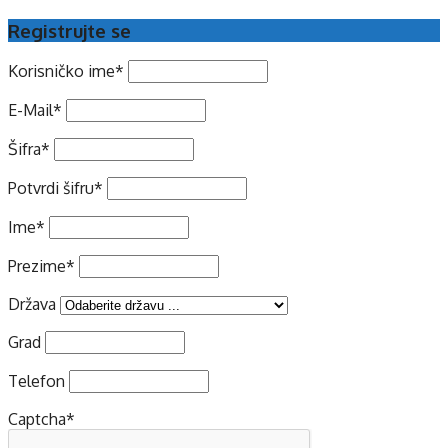
Registrujte se
Korisničko ime
*
E-Mail
*
Šifra
*
Potvrdi šifru
*
Ime
*
Prezime
*
Država
Grad
Telefon
Captcha
*