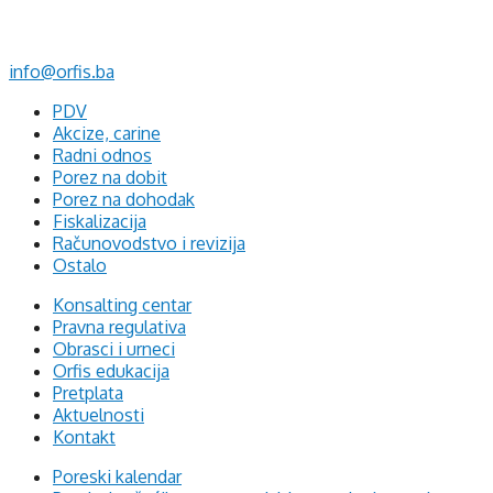
75320 Gračanica
+387 35 703 760
+387 35 707 097
info@orfis.ba
PDV
Akcize, carine
Radni odnos
Porez na dobit
Porez na dohodak
Fiskalizacija
Računovodstvo i revizija
Ostalo
Konsalting centar
Pravna regulativa
Obrasci i urneci
Orfis edukacija
Pretplata
Aktuelnosti
Kontakt
Poreski kalendar