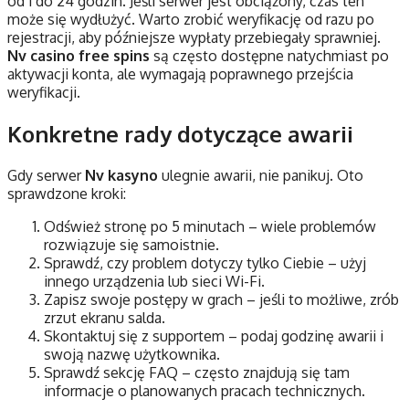
od 1 do 24 godzin. Jeśli serwer jest obciążony, czas ten
może się wydłużyć. Warto zrobić weryfikację od razu po
rejestracji, aby późniejsze wypłaty przebiegały sprawniej.
Nv casino free spins
są często dostępne natychmiast po
aktywacji konta, ale wymagają poprawnego przejścia
weryfikacji.
Konkretne rady dotyczące awarii
Gdy serwer
Nv kasyno
ulegnie awarii, nie panikuj. Oto
sprawdzone kroki:
Odśwież stronę po 5 minutach – wiele problemów
rozwiązuje się samoistnie.
Sprawdź, czy problem dotyczy tylko Ciebie – użyj
innego urządzenia lub sieci Wi-Fi.
Zapisz swoje postępy w grach – jeśli to możliwe, zrób
zrzut ekranu salda.
Skontaktuj się z supportem – podaj godzinę awarii i
swoją nazwę użytkownika.
Sprawdź sekcję FAQ – często znajdują się tam
informacje o planowanych pracach technicznych.