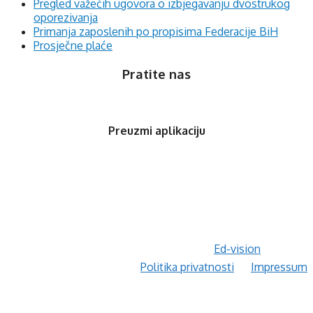
Pregled važećih ugovora o izbjegavanju dvostrukog
oporezivanja
Primanja zaposlenih po propisima Federacije BiH
Prosječne plaće
Pratite nas
Preuzmi aplikaciju
© 2020 Orfis.ba. Sva prava zadržana. | by
Ed-vision
.
Politika privatnosti
Impressum