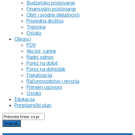
Budzetsko poslovanje
Finansijsko poslovanje
Obrt i srodne djelatnosti
Privredna društva
Trgovina
Ostalo
Obrasci
PDV
Akcize, carine
Radni odnos
Porez na dobit
Porez na dohodak
Fiskalizacija
Računovodstvo i revizija
Primjeri ugovora
Ostalo
Edukacija
Pretplatnički plan