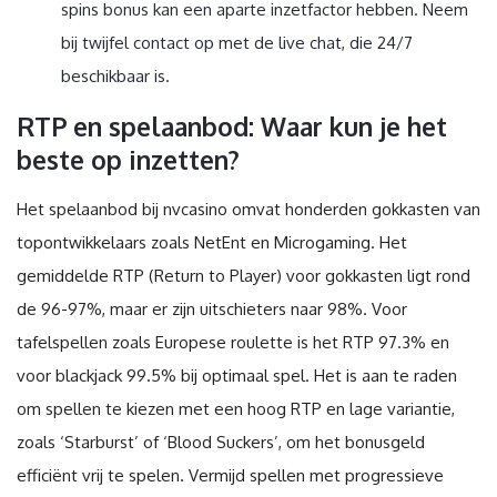
spins bonus kan een aparte inzetfactor hebben. Neem
bij twijfel contact op met de live chat, die 24/7
beschikbaar is.
RTP en spelaanbod: Waar kun je het
beste op inzetten?
Het spelaanbod bij nvcasino omvat honderden gokkasten van
topontwikkelaars zoals NetEnt en Microgaming. Het
gemiddelde RTP (Return to Player) voor gokkasten ligt rond
de 96-97%, maar er zijn uitschieters naar 98%. Voor
tafelspellen zoals Europese roulette is het RTP 97.3% en
voor blackjack 99.5% bij optimaal spel. Het is aan te raden
om spellen te kiezen met een hoog RTP en lage variantie,
zoals ‘Starburst’ of ‘Blood Suckers’, om het bonusgeld
efficiënt vrij te spelen. Vermijd spellen met progressieve