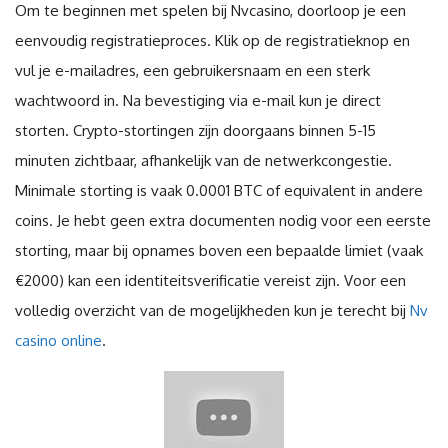
Om te beginnen met spelen bij Nvcasino, doorloop je een
eenvoudig registratieproces. Klik op de registratieknop en
vul je e-mailadres, een gebruikersnaam en een sterk
wachtwoord in. Na bevestiging via e-mail kun je direct
storten. Crypto-stortingen zijn doorgaans binnen 5-15
minuten zichtbaar, afhankelijk van de netwerkcongestie.
Minimale storting is vaak 0.0001 BTC of equivalent in andere
coins. Je hebt geen extra documenten nodig voor een eerste
storting, maar bij opnames boven een bepaalde limiet (vaak
€2000) kan een identiteitsverificatie vereist zijn. Voor een
volledig overzicht van de mogelijkheden kun je terecht bij
Nv
casino online
.