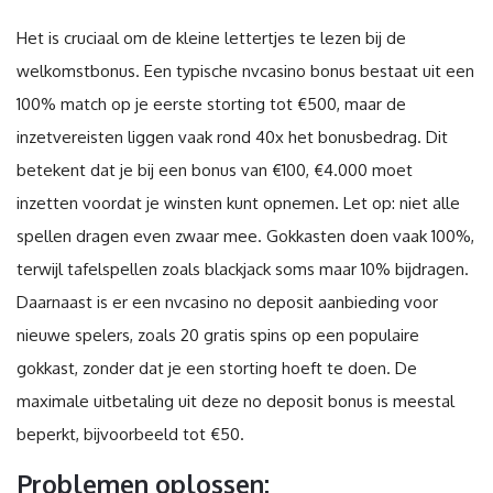
Het is cruciaal om de kleine lettertjes te lezen bij de
welkomstbonus. Een typische nvcasino bonus bestaat uit een
100% match op je eerste storting tot €500, maar de
inzetvereisten liggen vaak rond 40x het bonusbedrag. Dit
betekent dat je bij een bonus van €100, €4.000 moet
inzetten voordat je winsten kunt opnemen. Let op: niet alle
spellen dragen even zwaar mee. Gokkasten doen vaak 100%,
terwijl tafelspellen zoals blackjack soms maar 10% bijdragen.
Daarnaast is er een nvcasino no deposit aanbieding voor
nieuwe spelers, zoals 20 gratis spins op een populaire
gokkast, zonder dat je een storting hoeft te doen. De
maximale uitbetaling uit deze no deposit bonus is meestal
beperkt, bijvoorbeeld tot €50.
Problemen oplossen: