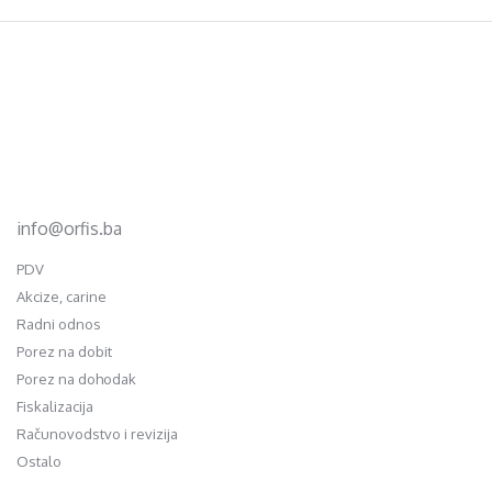
Footer
d.o.o. za računovodstvo, finansije i savjetovanje
Mehmeda Ahmedbegovića bb
75320 Gračanica
+387 35 703 760
+387 35 707 097
info@orfis.ba
PDV
Akcize, carine
Radni odnos
Porez na dobit
Porez na dohodak
Fiskalizacija
Računovodstvo i revizija
Ostalo