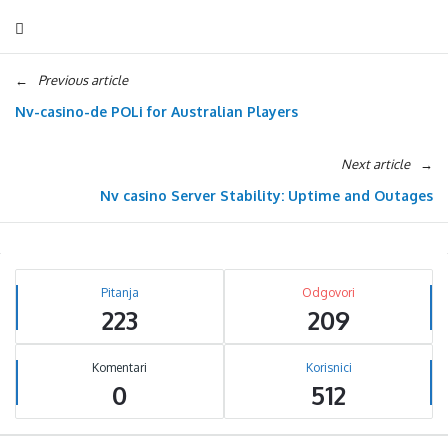
Previous article
Nv-casino-de POLi for Australian Players
Next article
Nv casino Server Stability: Uptime and Outages
Sidebar
Stats
Pitanja
Odgovori
223
209
Komentari
Korisnici
0
512