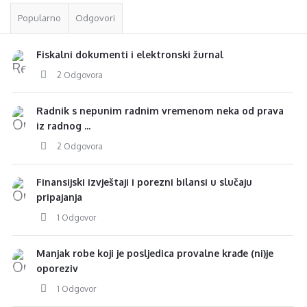
Popularno
Odgovori
Fiskalni dokumenti i elektronski žurnal
2 Odgovora
Radnik s nepunim radnim vremenom neka od prava
iz radnog ...
2 Odgovora
Finansijski izvještaji i porezni bilansi u slučaju
pripajanja
1 Odgovor
Manjak robe koji je posljedica provalne krađe (ni)je
oporeziv
1 Odgovor