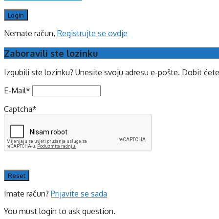
Nemate račun,
Registrujte se ovdje
Zaboravili ste lozinku
Izgubili ste lozinku? Unesite svoju adresu e-pošte. Dobit ćet
E-Mail
*
Captcha
*
Imate račun?
Prijavite se sada
You must login to ask question.