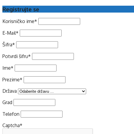
Registrujte se
Korisničko ime
*
E-Mail
*
Šifra
*
Potvrdi šifru
*
Ime
*
Prezime
*
Država
Grad
Telefon
Captcha
*