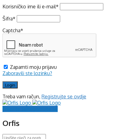
Korisničko ime ili e-mail
*
Šifra
*
Captcha
*
Zapamti moju prijavu
Zaboravili ste lozinku?
Treba vam račun,
Registrujte se ovdje
Prijavite se
Registrujte se
Orfis