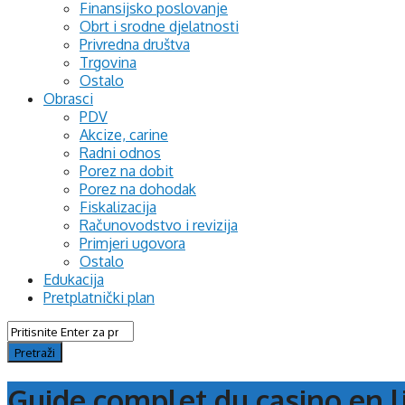
Finansijsko poslovanje
Obrt i srodne djelatnosti
Privredna društva
Trgovina
Ostalo
Obrasci
PDV
Akcize, carine
Radni odnos
Porez na dobit
Porez na dohodak
Fiskalizacija
Računovodstvo i revizija
Primjeri ugovora
Ostalo
Edukacija
Pretplatnički plan
Guide complet du casino en l