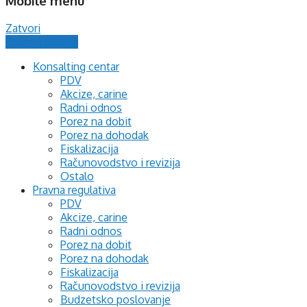
Mobile menu
Zatvori
Postavi pitanje
Konsalting centar
PDV
Akcize, carine
Radni odnos
Porez na dobit
Porez na dohodak
Fiskalizacija
Računovodstvo i revizija
Ostalo
Pravna regulativa
PDV
Akcize, carine
Radni odnos
Porez na dobit
Porez na dohodak
Fiskalizacija
Računovodstvo i revizija
Budzetsko poslovanje