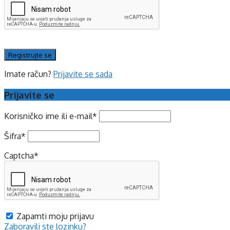
Imate račun?
Prijavite se sada
Prijavite se
Korisničko ime ili e-mail
*
Šifra
*
Captcha
*
Zapamti moju prijavu
Zaboravili ste lozinku?