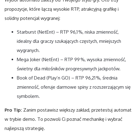
propozycje, które łączą wysokie RTP, atrakcyjną grafikę i
solidny potencjał wygranej:
Starburst (NetEnt) – RTP 96,1 %, niska zmienność,
idealny dla graczy szukających częstych, mniejszych
wygranych.
Mega Joker (NetEnt) – RTP 99 %, wysoka zmienność,
świetny dla miłośników progresywnych jackpotów.
Book of Dead (Play’n GO) – RTP 96,21 %, średnia
zmienność, oferuje darmowe spiny z rozszerzającym się
symbolem.
Pro Tip:
Zanim postawisz większy zakład, przetestuj automat
w trybie demo. To pozwoli Ci poznać mechanikę i wybrać
najlepszą strategię.