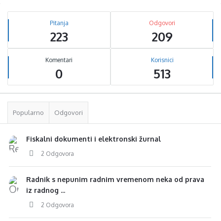
Sidebar
Stats
Pitanja
Odgovori
223
209
Komentari
Korisnici
0
513
Popularno
Odgovori
Fiskalni dokumenti i elektronski žurnal
2 Odgovora
Radnik s nepunim radnim vremenom neka od prava
iz radnog ...
2 Odgovora