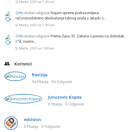
12 Marta, 2021 na 7:09 am
Orfis
dodao odgovor
Najam opreme podrazumijeva
računovodstveno obuhvatanje takvog posla u skladu s…
12 Marta, 2021 na 7:09 am
Orfis
dodao odgovor
Prema članu 10. Zakona o porezu na dohodak
(“Sl. novine…
12 Marta, 2021 na 7:09 am
Korisnici
Revizija
114 Pitanja
116 Odgovori
Junuzovic Kopex
0 Pitanja
0 Odgovori
edvision
0 Pitanja
0 Odgovori