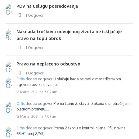
PDV na uslugu posredovanja
1 Odgovor
Naknada troškova odvojenog života ne isključuje
pravo na topli obrok
1 Odgovor
Pravo na neplaćeno odsustvo
1 Odgovor
Orfis
dodao odgovor
U slučaju kada se radi o menadžerskom
ugovoru bez zasnivanja…
12 Marta, 2021 na 7:09 am
Orfis
dodao odgovor
Prema članu 2. stav 3. Zakona o unutrašnjem
platnom prometu,…
12 Marta, 2021 na 7:09 am
Orfis
dodao odgovor
Prema Zakonu o kontroli cijena (“Sl. novine
FBiH”, broj 2/95),…