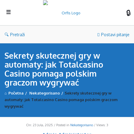
Orf
Pretraži
Postavi pitanje
Sekrety skutecznej gry w
automaty: jak Totalcasino
Casino pomaga polskim
graczom wygrywać
Početna
/
Nekategorisano
/
Sekrety skutecznej gry w
automaty: jak Totalcasino Casino pomaga polskim graczom
wygrywać
On:
23 Jula, 2025
Posted in
Nekategorisano
Views: 3