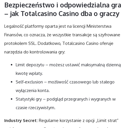
Bezpieczeństwo i odpowiedzialna gra
– jak Totalcasino Casino dba o graczy
Legalność platformy oparta jest na licencji Ministerstwa
Finansów, co oznacza, że wszystkie transakcje są szyfrowane
protokołem SSL. Dodatkowo, Totalcasino Casino oferuje
narzędzia do kontrolowania gry:
Limit depozytu – możesz ustawić maksymalną dzienną
kwotę wpłaty.
Self‑exclusion – możliwość czasowego lub stałego
wyłączenia konta.
Statystyki gry – podgląd przegranych i wygranych w
czasie rzeczywistym.
Industry Secret:
Regularne korzystanie z opcji „Limit strat”