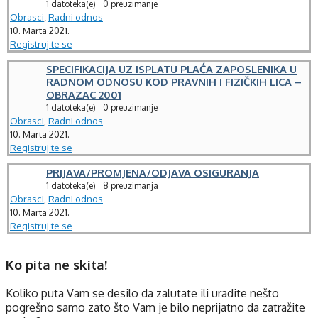
1 datoteka(e)
0 preuzimanje
Obrasci
,
Radni odnos
10. Marta 2021.
Registruj te se
SPECIFIKACIJA UZ ISPLATU PLAĆA ZAPOSLENIKA U
RADNOM ODNOSU KOD PRAVNIH I FIZIČKIH LICA –
OBRAZAC 2001
1 datoteka(e)
0 preuzimanje
Obrasci
,
Radni odnos
10. Marta 2021.
Registruj te se
PRIJAVA/PROMJENA/ODJAVA OSIGURANJA
1 datoteka(e)
8 preuzimanja
Obrasci
,
Radni odnos
10. Marta 2021.
Registruj te se
Ko pita
ne skita!
Koliko puta Vam se desilo da zalutate ili uradite nešto
pogrešno samo zato što Vam je bilo neprijatno da zatražite