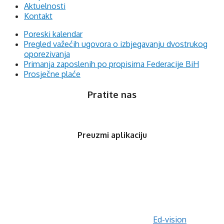
Aktuelnosti
Kontakt
Poreski kalendar
Pregled važećih ugovora o izbjegavanju dvostrukog
oporezivanja
Primanja zaposlenih po propisima Federacije BiH
Prosječne plaće
Pratite nas
Preuzmi aplikaciju
© 2020 Orfis.ba. Sva prava zadržana. | by
Ed-vision
.