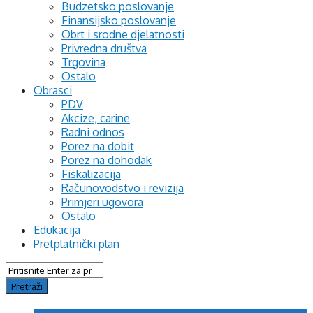
Budzetsko poslovanje
Finansijsko poslovanje
Obrt i srodne djelatnosti
Privredna društva
Trgovina
Ostalo
Obrasci
PDV
Akcize, carine
Radni odnos
Porez na dobit
Porez na dohodak
Fiskalizacija
Računovodstvo i revizija
Primjeri ugovora
Ostalo
Edukacija
Pretplatnički plan