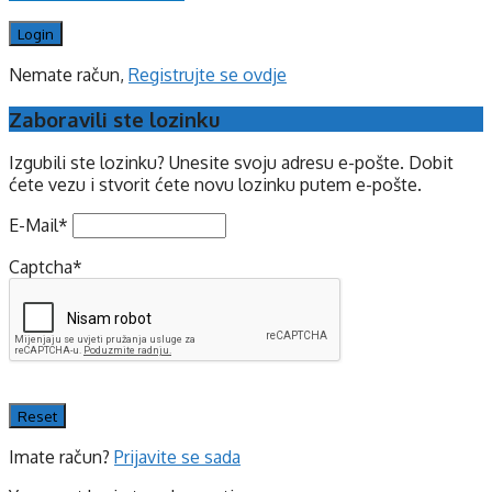
Nemate račun,
Registrujte se ovdje
Zaboravili ste lozinku
Izgubili ste lozinku? Unesite svoju adresu e-pošte. Dobit
ćete vezu i stvorit ćete novu lozinku putem e-pošte.
E-Mail
*
Captcha
*
Imate račun?
Prijavite se sada