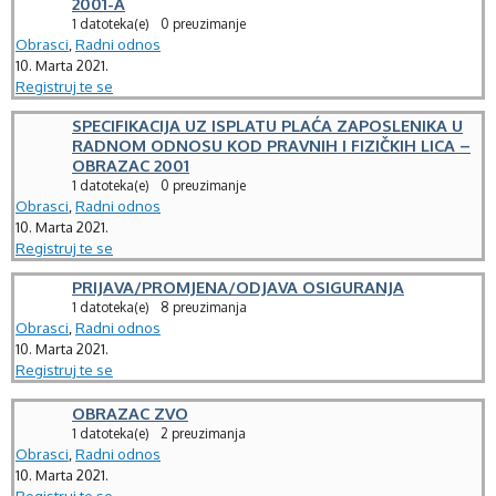
2001-A
1 datoteka(e)
0 preuzimanje
Obrasci
,
Radni odnos
10. Marta 2021.
Registruj te se
SPECIFIKACIJA UZ ISPLATU PLAĆA ZAPOSLENIKA U
RADNOM ODNOSU KOD PRAVNIH I FIZIČKIH LICA –
OBRAZAC 2001
1 datoteka(e)
0 preuzimanje
Obrasci
,
Radni odnos
10. Marta 2021.
Registruj te se
PRIJAVA/PROMJENA/ODJAVA OSIGURANJA
1 datoteka(e)
8 preuzimanja
Obrasci
,
Radni odnos
10. Marta 2021.
Registruj te se
OBRAZAC ZVO
1 datoteka(e)
2 preuzimanja
Obrasci
,
Radni odnos
10. Marta 2021.
Registruj te se