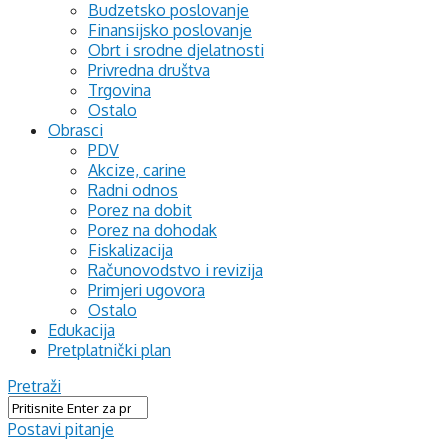
Budzetsko poslovanje
Finansijsko poslovanje
Obrt i srodne djelatnosti
Privredna društva
Trgovina
Ostalo
Obrasci
PDV
Akcize, carine
Radni odnos
Porez na dobit
Porez na dohodak
Fiskalizacija
Računovodstvo i revizija
Primjeri ugovora
Ostalo
Edukacija
Pretplatnički plan
Pretraži
Postavi pitanje