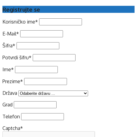
Registrujte se
Korisničko ime
*
E-Mail
*
Šifra
*
Potvrdi šifru
*
Ime
*
Prezime
*
Država
Grad
Telefon
Captcha
*