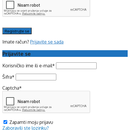
Imate račun?
Prijavite se sada
Prijavite se
Korisničko ime ili e-mail
*
Šifra
*
Captcha
*
Zapamti moju prijavu
Zaboravili ste lozinku?