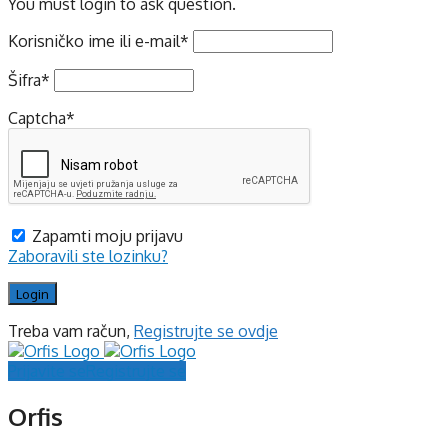
You must login to ask question.
Korisničko ime ili e-mail
*
Šifra
*
Captcha
*
Zapamti moju prijavu
Zaboravili ste lozinku?
Treba vam račun,
Registrujte se ovdje
Prijavite se
Registrujte se
Orfis