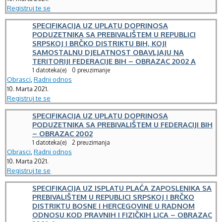
Registruj te se
SPECIFIKACIJA UZ UPLATU DOPRINOSA
PODUZETNIKA SA PREBIVALIŠTEM U REPUBLICI
SRPSKOJ I BRČKO DISTRIKTU BIH, KOJI
SAMOSTALNU DJELATNOST OBAVLJAJU NA
TERITORIJI FEDERACIJE BIH – OBRAZAC 2002 A
1 datoteka(e)
0 preuzimanje
Obrasci
,
Radni odnos
10. Marta 2021.
Registruj te se
SPECIFIKACIJA UZ UPLATU DOPRINOSA
PODUZETNIKA SA PREBIVALIŠTEM U FEDERACIJI BIH
– OBRAZAC 2002
1 datoteka(e)
2 preuzimanja
Obrasci
,
Radni odnos
10. Marta 2021.
Registruj te se
SPECIFIKACIJA UZ ISPLATU PLAĆA ZAPOSLENIKA SA
PREBIVALIŠTEM U REPUBLICI SRPSKOJ I BRČKO
DISTRIKTU BOSNE I HERCEGOVINE U RADNOM
ODNOSU KOD PRAVNIH I FIZIČKIH LICA – OBRAZAC