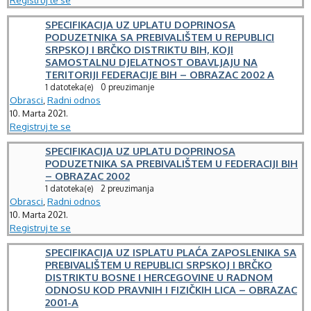
SPECIFIKACIJA UZ UPLATU DOPRINOSA
PODUZETNIKA SA PREBIVALIŠTEM U REPUBLICI
SRPSKOJ I BRČKO DISTRIKTU BIH, KOJI
SAMOSTALNU DJELATNOST OBAVLJAJU NA
TERITORIJI FEDERACIJE BIH – OBRAZAC 2002 A
1 datoteka(e)
0 preuzimanje
Obrasci
,
Radni odnos
10. Marta 2021.
Registruj te se
SPECIFIKACIJA UZ UPLATU DOPRINOSA
PODUZETNIKA SA PREBIVALIŠTEM U FEDERACIJI BIH
– OBRAZAC 2002
1 datoteka(e)
2 preuzimanja
Obrasci
,
Radni odnos
10. Marta 2021.
Registruj te se
SPECIFIKACIJA UZ ISPLATU PLAĆA ZAPOSLENIKA SA
PREBIVALIŠTEM U REPUBLICI SRPSKOJ I BRČKO
DISTRIKTU BOSNE I HERCEGOVINE U RADNOM
ODNOSU KOD PRAVNIH I FIZIČKIH LICA – OBRAZAC
2001-A