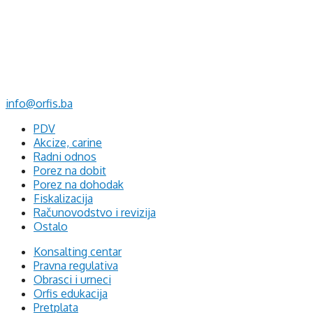
d.o.o. za računovodstvo, finansije i savjetovanje
Mehmeda Ahmedbegovića bb
75320 Gračanica
+387 35 703 760
+387 35 707 097
info@orfis.ba
PDV
Akcize, carine
Radni odnos
Porez na dobit
Porez na dohodak
Fiskalizacija
Računovodstvo i revizija
Ostalo
Konsalting centar
Pravna regulativa
Obrasci i urneci
Orfis edukacija
Pretplata