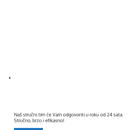
Imate dilemu?
Postavite nam pitanje i očekujte
jasan odgovor.
Naš stručni tim će Vam odgovoriti u roku od 24 sata.
Stručno, brzo i efikasno!