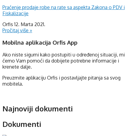
Praćenje prodaje robe na rate sa aspekta Zakona o PDV i
Fiskalizacije
Orfis
12. Marta 2021.
Pročitaj više »
Mobilna aplikacija
Orfis App
Ako niste sigurni kako postupiti u određenoj situaciji, mi
ćemo Vam pomoći da dobijete potrebne informacije i
krenete dalje.
Preuzmite aplikaciju Orfis i postavljajte pitanja sa svog
mobitela.
Najnoviji dokumenti
Dokumenti