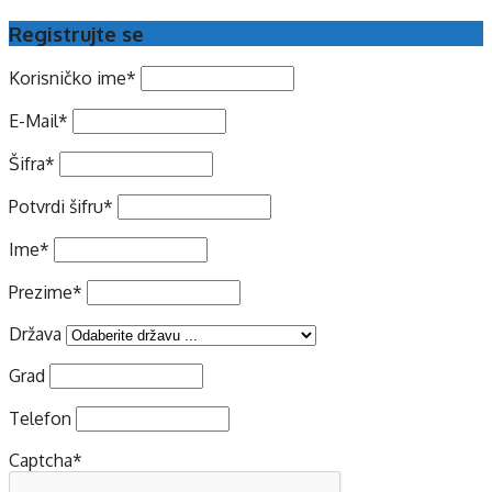
Registrujte se
Korisničko ime
*
E-Mail
*
Šifra
*
Potvrdi šifru
*
Ime
*
Prezime
*
Država
Grad
Telefon
Captcha
*