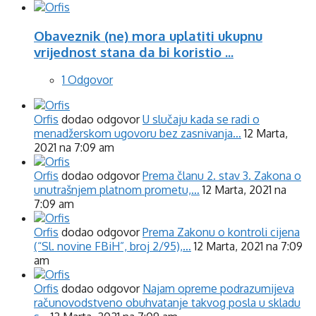
Obaveznik (ne) mora uplatiti ukupnu
vrijednost stana da bi koristio ...
1 Odgovor
Orfis
dodao odgovor
U slučaju kada se radi o
menadžerskom ugovoru bez zasnivanja…
12 Marta,
2021 na 7:09 am
Orfis
dodao odgovor
Prema članu 2. stav 3. Zakona o
unutrašnjem platnom prometu,…
12 Marta, 2021 na
7:09 am
Orfis
dodao odgovor
Prema Zakonu o kontroli cijena
(“Sl. novine FBiH”, broj 2/95),…
12 Marta, 2021 na 7:09
am
Orfis
dodao odgovor
Najam opreme podrazumijeva
računovodstveno obuhvatanje takvog posla u skladu