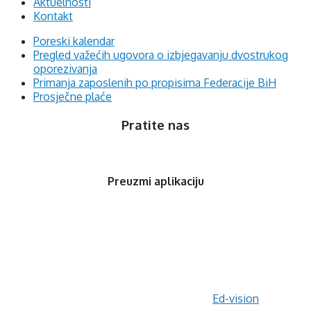
Aktuelnosti
Kontakt
Poreski kalendar
Pregled važećih ugovora o izbjegavanju dvostrukog
oporezivanja
Primanja zaposlenih po propisima Federacije BiH
Prosječne plaće
Pratite nas
Preuzmi aplikaciju
© 2020 Orfis.ba. Sva prava zadržana. | by
Ed-vision
.