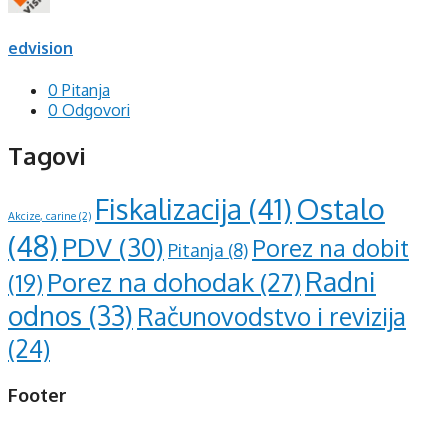
edvision
0 Pitanja
0 Odgovori
Tagovi
Ostalo
Fiskalizacija
(41)
Akcize, carine
(2)
(48)
PDV
(30)
Porez na dobit
Pitanja
(8)
Radni
Porez na dohodak
(27)
(19)
odnos
(33)
Računovodstvo i revizija
(24)
Footer