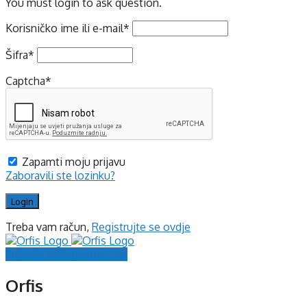
You must login to ask question.
Korisničko ime ili e-mail
*
Šifra
*
Captcha
*
Zapamti moju prijavu
Zaboravili ste lozinku?
Treba vam račun,
Registrujte se ovdje
Prijavite se
Registrujte se
Orfis