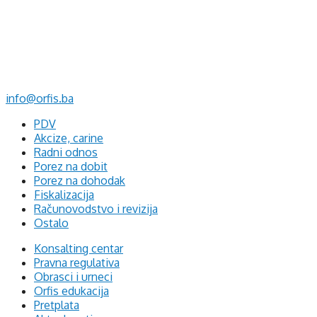
d.o.o. za računovodstvo, finansije i savjetovanje
Mehmeda Ahmedbegovića bb
75320 Gračanica
+387 35 703 760
+387 35 707 097
info@orfis.ba
PDV
Akcize, carine
Radni odnos
Porez na dobit
Porez na dohodak
Fiskalizacija
Računovodstvo i revizija
Ostalo
Konsalting centar
Pravna regulativa
Obrasci i urneci
Orfis edukacija
Pretplata