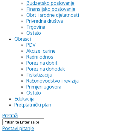
Budzetsko poslovanje
Finansijsko poslovanje
Obrt i srodne djelatnosti
Privredna društva
Trgovina
Ostalo
Obrasci
PDV
Akcize, carine
Radni odnos
Porez na dobit
Porez na dohodak
Fiskalizacija
Računovodstvo i revizija
Primjeri ugovora
Ostalo
Edukacija
Pretplatnički plan
Pretraži
Postavi pitanje