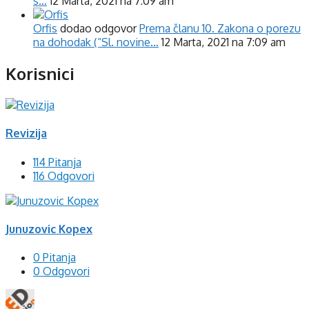
s…
12 Marta, 2021 na 7:09 am
Orfis
dodao odgovor
Prema članu 10. Zakona o porezu
na dohodak (“Sl. novine…
12 Marta, 2021 na 7:09 am
Korisnici
Revizija
114 Pitanja
116 Odgovori
Junuzovic Kopex
0 Pitanja
0 Odgovori