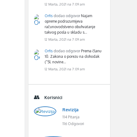
12 Marta, 2021 na 7:09 am
Orfis
dodao odgovor
Najam
opreme podrazumijeva
računovodstveno obuhvatanje
takvog posla u skladu s…
12 Marta, 2021 na 7:09 am
Orfis
dodao odgovor
Prema članu
10. Zakona o porezu na dohodak
(“Sl. novine…
12 Marta, 2021 na 7:09 am
Korisnici
Revizija
114 Pitanja
116 Odgovori