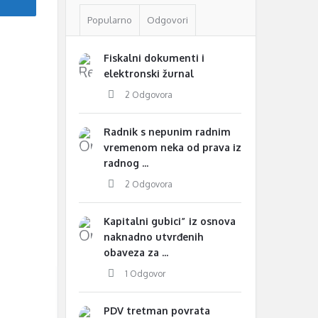
Popularno
Odgovori
Fiskalni dokumenti i
elektronski žurnal
2 Odgovora
Radnik s nepunim radnim
vremenom neka od prava iz
radnog ...
2 Odgovora
Kapitalni gubici” iz osnova
naknadno utvrđenih
obaveza za ...
1 Odgovor
PDV tretman povrata