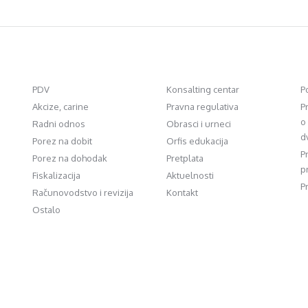
PDV
Konsalting centar
P
Akcize, carine
Pravna regulativa
P
o
Radni odnos
Obrasci i urneci
d
Porez na dobit
Orfis edukacija
P
Porez na dohodak
Pretplata
p
Fiskalizacija
Aktuelnosti
P
Računovodstvo i revizija
Kontakt
Ostalo