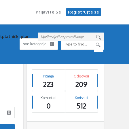
Prijavite Se
Registrujte se
tplatnički plan
Sidebar
Stats
Pitanja
Odgovori
223
209
Komentari
Korisnici
0
512