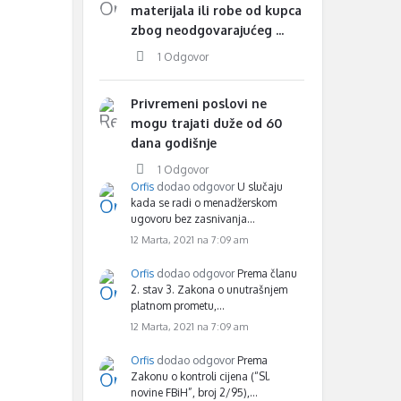
materijala ili robe od kupca
zbog neodgovarajućeg ...
1 Odgovor
Privremeni poslovi ne
mogu trajati duže od 60
dana godišnje
1 Odgovor
Orfis
dodao odgovor
U slučaju
kada se radi o menadžerskom
ugovoru bez zasnivanja…
12 Marta, 2021 na 7:09 am
Orfis
dodao odgovor
Prema članu
2. stav 3. Zakona o unutrašnjem
platnom prometu,…
12 Marta, 2021 na 7:09 am
Orfis
dodao odgovor
Prema
Zakonu o kontroli cijena (“Sl.
novine FBiH”, broj 2/95),…