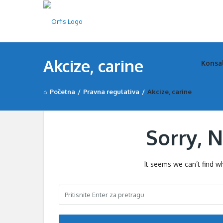
Orfi
Orfi
Akcize, carine
Konsa
Nav
Početna
/
Pravna regulativa
/
Akcize, carine
Sorry, 
It seems we can’t find w