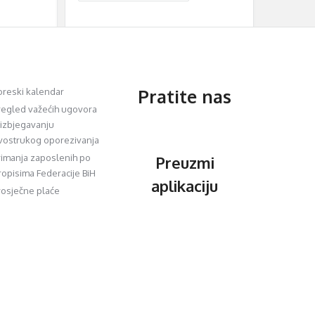
Pratite nas
oreski kalendar
regled važećih ugovora
 izbjegavanju
vostrukog oporezivanja
rimanja zaposlenih po
Preuzmi
ropisima Federacije BiH
aplikaciju
rosječne plaće