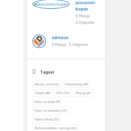
Junuzovic
Kopex
0 Pitanja
0 Odgovori
edvision
0 Pitanja
0 Odgovori
Tagovi
Akcize, carine
(2)
Fiskalizacija
(41)
Ostalo
(48)
PDV
(30)
Pitanja
(8)
Porez na dobit
(19)
Porez na dohodak
(27)
Radni odnos
(33)
Računovodstvo i revizija
(24)