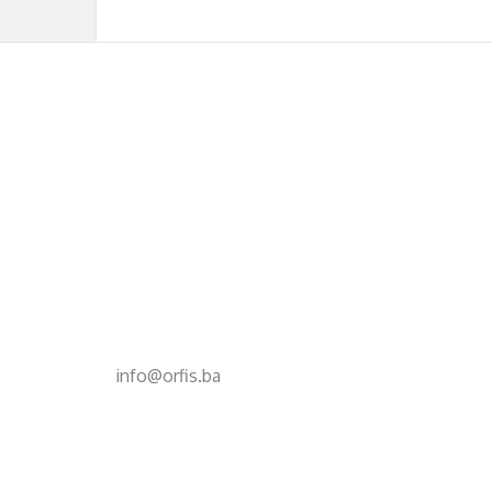
Footer
d.o.o. za računovodstvo, finansije i savjetovanje
Mehmeda Ahmedbegovića bb
75320 Gračanica
+387 35 703 760
+387 35 707 097
info@orfis.ba