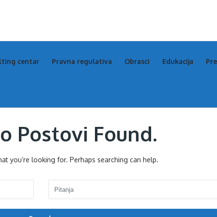
s
s
lting centar
Pravna regulativa
Obrasci
Edukacija
Pre
igation
No Postovi Found.
hat you’re looking for. Perhaps searching can help.