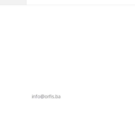
Footer
d.o.o. za računovodstvo, finansije i savjetovanje
Mehmeda Ahmedbegovića bb
75320 Gračanica
+387 35 703 760
+387 35 707 097
info@orfis.ba