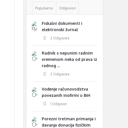
Popularno
Odgovori
Fiskalni dokumenti i
elektronski žurnal
2 Odgovora
Radnik s nepunim radnim
vremenom neka od prava iz
radnog ...
2 Odgovora
Vođenje računovodstva
povezanih inofirmi u BiH
1 Odgovor
Porezni tretman primanja i
davanja donacija fizičkim