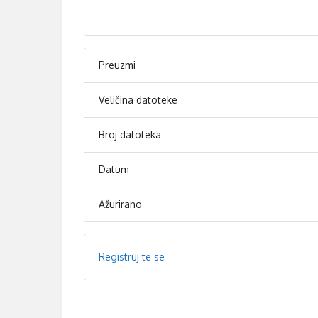
Preuzmi
Veličina datoteke
Broj datoteka
Datum
Ažurirano
Registruj te se