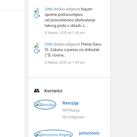
Orfis
dodao odgovor
Najam
opreme podrazumijeva
računovodstveno obuhvatanje
takvog posla u skladu s…
12 Marta, 2021 na 7:09 am
Orfis
dodao odgovor
Prema članu
10. Zakona o porezu na dohodak
(“Sl. novine…
12 Marta, 2021 na 7:09 am
Korisnici
Revizija
114 Pitanja
116 Odgovori
Junuzovic