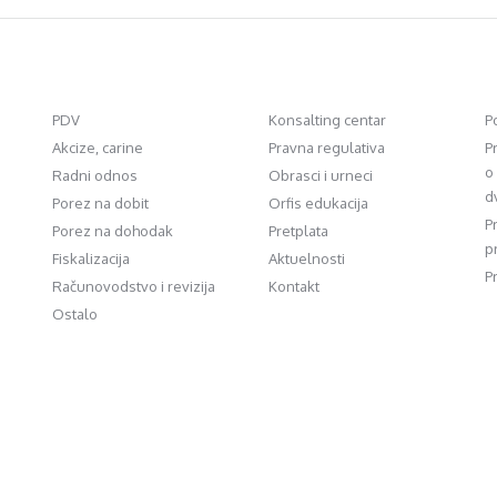
PDV
Konsalting centar
P
Akcize, carine
Pravna regulativa
P
o
Radni odnos
Obrasci i urneci
d
Porez na dobit
Orfis edukacija
P
Porez na dohodak
Pretplata
p
Fiskalizacija
Aktuelnosti
P
Računovodstvo i revizija
Kontakt
Ostalo