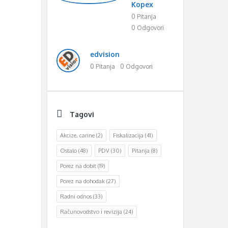
Kopex
0 Pitanja
0 Odgovori
edvision
0 Pitanja
0 Odgovori
Tagovi
Akcize, carine
(2)
Fiskalizacija
(41)
Ostalo
(48)
PDV
(30)
Pitanja
(8)
Porez na dobit
(19)
Porez na dohodak
(27)
Radni odnos
(33)
Računovodstvo i revizija
(24)