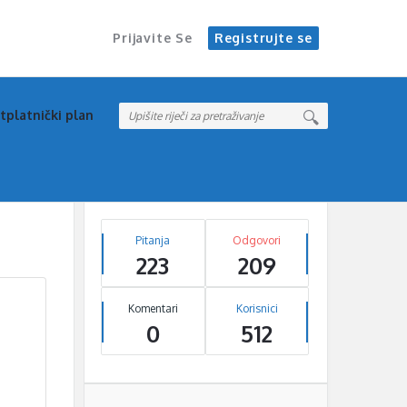
Prijavite Se
Registrujte se
tplatnički plan
Sidebar
Stats
Pitanja
Odgovori
223
209
Komentari
Korisnici
0
512