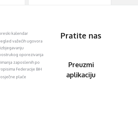
Pratite nas
oreski kalendar
regled važećih ugovora
 izbjegavanju
vostrukog oporezivanja
rimanja zaposlenih po
Preuzmi
ropisima Federacije BiH
aplikaciju
rosječne plaće