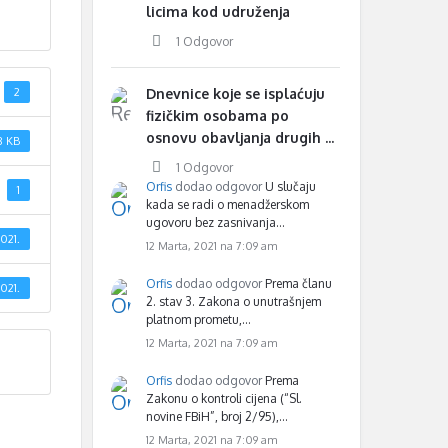
licima kod udruženja
1 Odgovor
2
Dnevnice koje se isplaćuju
fizičkim osobama po
osnovu obavljanja drugih ...
8 KB
1 Odgovor
Orfis
dodao odgovor
U slučaju
1
kada se radi o menadžerskom
ugovoru bez zasnivanja…
021.
12 Marta, 2021 na 7:09 am
Orfis
dodao odgovor
Prema članu
021.
2. stav 3. Zakona o unutrašnjem
platnom prometu,…
12 Marta, 2021 na 7:09 am
Orfis
dodao odgovor
Prema
Zakonu o kontroli cijena (“Sl.
novine FBiH”, broj 2/95),…
12 Marta, 2021 na 7:09 am