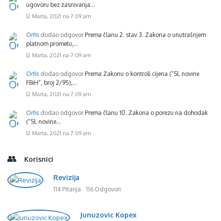
ugovoru bez zasnivanja…
12 Marta, 2021 na 7:09 am
Orfis
dodao odgovor
Prema članu 2. stav 3. Zakona o unutrašnjem
platnom prometu,…
12 Marta, 2021 na 7:09 am
Orfis
dodao odgovor
Prema Zakonu o kontroli cijena (“Sl. novine
FBiH”, broj 2/95),…
12 Marta, 2021 na 7:09 am
Orfis
dodao odgovor
Prema članu 10. Zakona o porezu na dohodak
(“Sl. novine…
12 Marta, 2021 na 7:09 am
Korisnici
Revizija
114 Pitanja
116 Odgovori
Junuzovic Kopex