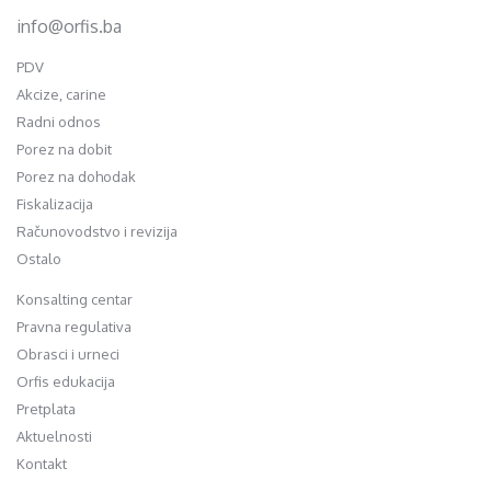
+387 35 707 097
info@orfis.ba
PDV
Akcize, carine
Radni odnos
Porez na dobit
Porez na dohodak
Fiskalizacija
Računovodstvo i revizija
Ostalo
Konsalting centar
Pravna regulativa
Obrasci i urneci
Orfis edukacija
Pretplata
Aktuelnosti
Kontakt