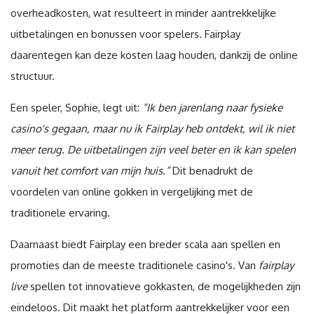
overheadkosten, wat resulteert in minder aantrekkelijke
uitbetalingen en bonussen voor spelers. Fairplay
daarentegen kan deze kosten laag houden, dankzij de online
structuur.
Een speler, Sophie, legt uit:
“Ik ben jarenlang naar fysieke
casino's gegaan, maar nu ik Fairplay heb ontdekt, wil ik niet
meer terug. De uitbetalingen zijn veel beter en ik kan spelen
vanuit het comfort van mijn huis.”
Dit benadrukt de
voordelen van online gokken in vergelijking met de
traditionele ervaring.
Daarnaast biedt Fairplay een breder scala aan spellen en
promoties dan de meeste traditionele casino's. Van
fairplay
live
spellen tot innovatieve gokkasten, de mogelijkheden zijn
eindeloos. Dit maakt het platform aantrekkelijker voor een