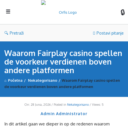
Orf
Pretraži
Postavi pitanje
Waarom Fairplay casino spellen
de voorkeur verdienen boven
andere platformen
Početna
/
Nekategorisano
/
Waarom Fairplay casino spellen
de voorkeur verdienen boven andere platformen
On:
28 Juna, 2026
Posted in
Nekategorisano
Views: 5
Admin Administrator
In dit artikel gaan we dieper in op de redenen waarom