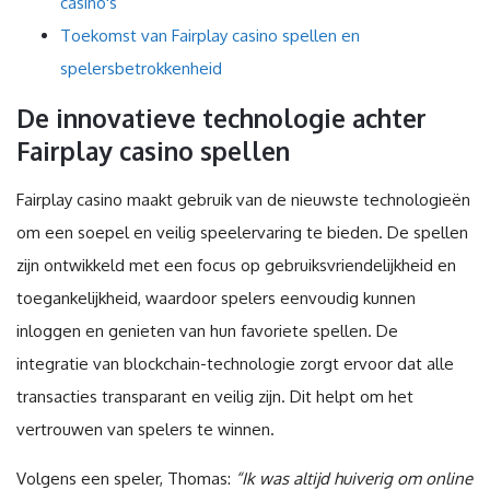
casino's
Toekomst van Fairplay casino spellen en
spelersbetrokkenheid
De innovatieve technologie achter
Fairplay casino spellen
Fairplay casino maakt gebruik van de nieuwste technologieën
om een soepel en veilig speelervaring te bieden. De spellen
zijn ontwikkeld met een focus op gebruiksvriendelijkheid en
toegankelijkheid, waardoor spelers eenvoudig kunnen
inloggen en genieten van hun favoriete spellen. De
integratie van blockchain-technologie zorgt ervoor dat alle
transacties transparant en veilig zijn. Dit helpt om het
vertrouwen van spelers te winnen.
Volgens een speler, Thomas:
“Ik was altijd huiverig om online