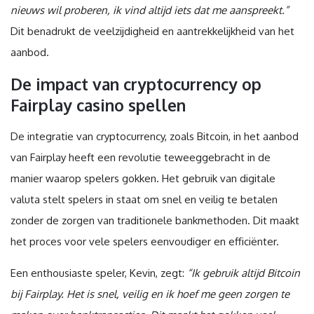
nieuws wil proberen, ik vind altijd iets dat me aanspreekt.”
Dit benadrukt de veelzijdigheid en aantrekkelijkheid van het
aanbod.
De impact van cryptocurrency op
Fairplay casino spellen
De integratie van cryptocurrency, zoals Bitcoin, in het aanbod
van Fairplay heeft een revolutie teweeggebracht in de
manier waarop spelers gokken. Het gebruik van digitale
valuta stelt spelers in staat om snel en veilig te betalen
zonder de zorgen van traditionele bankmethoden. Dit maakt
het proces voor vele spelers eenvoudiger en efficiënter.
Een enthousiaste speler, Kevin, zegt:
“Ik gebruik altijd Bitcoin
bij Fairplay. Het is snel, veilig en ik hoef me geen zorgen te