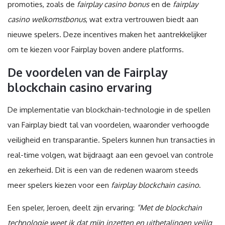
promoties, zoals de
fairplay casino bonus
en de
fairplay
casino welkomstbonus
, wat extra vertrouwen biedt aan
nieuwe spelers. Deze incentives maken het aantrekkelijker
om te kiezen voor Fairplay boven andere platforms.
De voordelen van de Fairplay
blockchain casino ervaring
De implementatie van blockchain-technologie in de spellen
van Fairplay biedt tal van voordelen, waaronder verhoogde
veiligheid en transparantie. Spelers kunnen hun transacties in
real-time volgen, wat bijdraagt aan een gevoel van controle
en zekerheid. Dit is een van de redenen waarom steeds
meer spelers kiezen voor een
fairplay blockchain casino
.
Een speler, Jeroen, deelt zijn ervaring:
“Met de blockchain
technologie weet ik dat mijn inzetten en uitbetalingen veilig