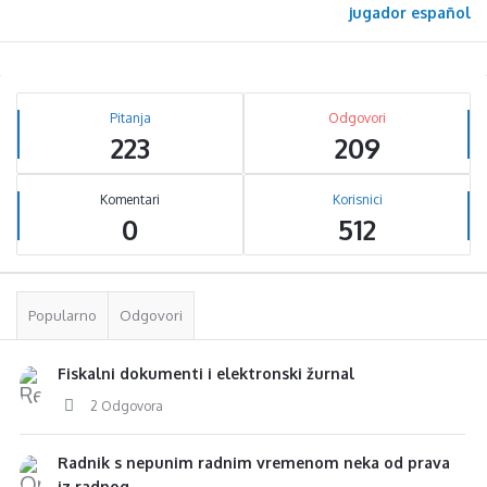
jugador español
Sidebar
Stats
Pitanja
Odgovori
223
209
Komentari
Korisnici
0
512
Popularno
Odgovori
Fiskalni dokumenti i elektronski žurnal
2 Odgovora
Radnik s nepunim radnim vremenom neka od prava
iz radnog ...