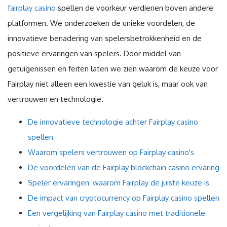
fairplay casino
spellen de voorkeur verdienen boven andere
platformen. We onderzoeken de unieke voordelen, de
innovatieve benadering van spelersbetrokkenheid en de
positieve ervaringen van spelers. Door middel van
getuigenissen en feiten laten we zien waarom de keuze voor
Fairplay niet alleen een kwestie van geluk is, maar ook van
vertrouwen en technologie.
De innovatieve technologie achter Fairplay casino
spellen
Waarom spelers vertrouwen op Fairplay casino's
De voordelen van de Fairplay blockchain casino ervaring
Speler ervaringen: waarom Fairplay de juiste keuze is
De impact van cryptocurrency op Fairplay casino spellen
Een vergelijking van Fairplay casino met traditionele