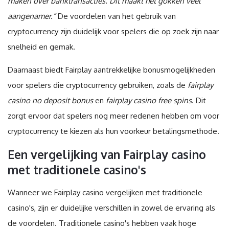
maken over banktransacties. Dit maakt het gokken veel
aangenamer.”
De voordelen van het gebruik van
cryptocurrency zijn duidelijk voor spelers die op zoek zijn naar
snelheid en gemak.
Daarnaast biedt Fairplay aantrekkelijke bonusmogelijkheden
voor spelers die cryptocurrency gebruiken, zoals de
fairplay
casino no deposit bonus
en
fairplay casino free spins
. Dit
zorgt ervoor dat spelers nog meer redenen hebben om voor
cryptocurrency te kiezen als hun voorkeur betalingsmethode.
Een vergelijking van Fairplay casino
met traditionele casino's
Wanneer we Fairplay casino vergelijken met traditionele
casino's, zijn er duidelijke verschillen in zowel de ervaring als
de voordelen. Traditionele casino's hebben vaak hoge