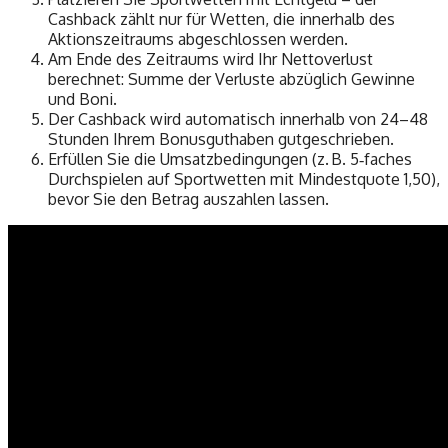
Cashback zählt nur für Wetten, die innerhalb des
Aktionszeitraums abgeschlossen werden.
Am Ende des Zeitraums wird Ihr Nettoverlust
berechnet: Summe der Verluste abzüglich Gewinne
und Boni.
Der Cashback wird automatisch innerhalb von 24–48
Stunden Ihrem Bonusguthaben gutgeschrieben.
Erfüllen Sie die Umsatzbedingungen (z. B. 5‑faches
Durchspielen auf Sportwetten mit Mindestquote 1,50),
bevor Sie den Betrag auszahlen lassen.