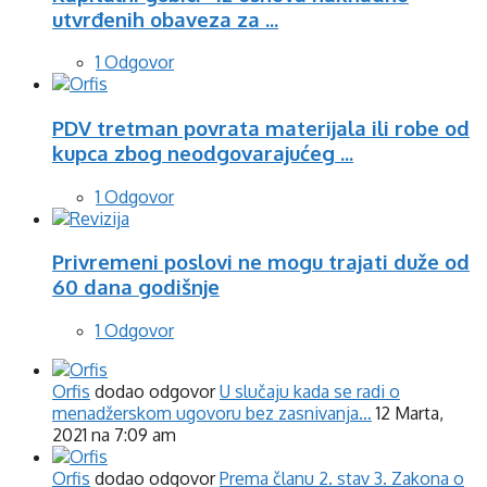
utvrđenih obaveza za ...
1 Odgovor
PDV tretman povrata materijala ili robe od
kupca zbog neodgovarajućeg ...
1 Odgovor
Privremeni poslovi ne mogu trajati duže od
60 dana godišnje
1 Odgovor
Orfis
dodao odgovor
U slučaju kada se radi o
menadžerskom ugovoru bez zasnivanja…
12 Marta,
2021 na 7:09 am
Orfis
dodao odgovor
Prema članu 2. stav 3. Zakona o