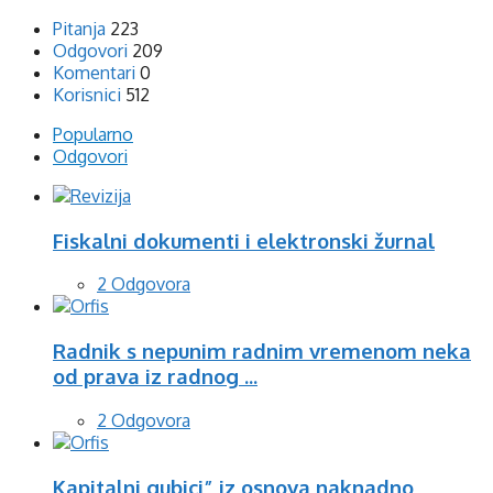
Pitanja
223
Odgovori
209
Komentari
0
Korisnici
512
Popularno
Odgovori
Fiskalni dokumenti i elektronski žurnal
2 Odgovora
Radnik s nepunim radnim vremenom neka
od prava iz radnog ...
2 Odgovora
Kapitalni gubici” iz osnova naknadno