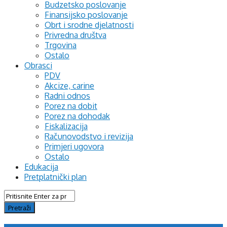
Budzetsko poslovanje
Finansijsko poslovanje
Obrt i srodne djelatnosti
Privredna društva
Trgovina
Ostalo
Obrasci
PDV
Akcize, carine
Radni odnos
Porez na dobit
Porez na dohodak
Fiskalizacija
Računovodstvo i revizija
Primjeri ugovora
Ostalo
Edukacija
Pretplatnički plan