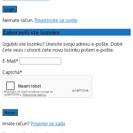
Nemate račun,
Registrujte se ovdje
Zaboravili ste lozinku
Izgubili ste lozinku? Unesite svoju adresu e-pošte. Dobit
ćete vezu i stvorit ćete novu lozinku putem e-pošte.
E-Mail
*
Captcha
*
Imate račun?
Prijavite se sada