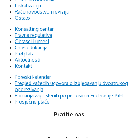
Fiskalizacija
Računovodstvo i revizija
Ostalo
Konsalting centar
Pravna regulativa
Obrasci i urneci
Orfis edukacija
Pretplata
Aktuelnosti
Kontakt
Poreski kalendar
Pregled važećih ugovora o izbjegavanju dvostrukog
oporezivanja
Primanja zaposlenih po propisima Federacije BiH
Prosječne plaće
Pratite nas