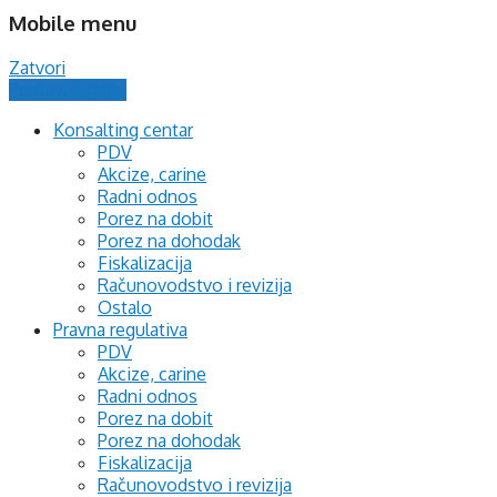
Mobile menu
Zatvori
Postavi pitanje
Konsalting centar
PDV
Akcize, carine
Radni odnos
Porez na dobit
Porez na dohodak
Fiskalizacija
Računovodstvo i revizija
Ostalo
Pravna regulativa
PDV
Akcize, carine
Radni odnos
Porez na dobit
Porez na dohodak
Fiskalizacija
Računovodstvo i revizija