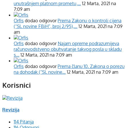
unutrašnjem platnom prometu,…
12 Marta, 2021 na
7:09 am
Orfis
dodao odgovor
Prema Zakonu o kontroli cijena
(“Sl. novine FBiH”, broj 2/95),…
12 Marta, 2021 na 7:09
am
Orfis
dodao odgovor
Najam opreme podrazumijeva
računovodstveno obuhvatanje takvog posla u skladu
s…
12 Marta, 2021 na 7:09 am
Orfis
dodao odgovor
Prema članu 10. Zakona o porezu
na dohodak (“Sl. novine…
12 Marta, 2021 na 7:09 am
Korisnici
Revizija
114 Pitanja
116 Odgovori