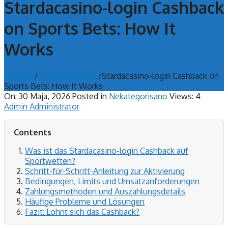
Stardacasino-login Cashback
on Sports Bets: How It
Works
Početna
/
Nekategorisano
/
Stardacasino-login Cashback on
Sports Bets: How It Works
On:
30 Maja, 2026
Posted in
Nekategorisano
Views: 4
Admin Administrator
Contents
Was ist das Stardacasino-login Cashback auf
Sportwetten?
Schritt-für-Schritt-Anleitung zur Aktivierung
Bedingungen, Limits und Umsatzanforderungen
Zahlungsmethoden und Auszahlungsdetails
Häufige Probleme und Lösungen
Fazit: Lohnt sich das Cashback?