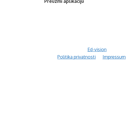
Preuzmi aplikaciju
© 2020 Orfis.ba. Sva prava zadržana. | by
Ed-vision
.
Politika privatnosti
Impressum