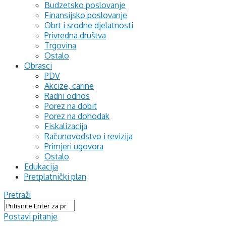
Budzetsko poslovanje
Finansijsko poslovanje
Obrt i srodne djelatnosti
Privredna društva
Trgovina
Ostalo
Obrasci
PDV
Akcize, carine
Radni odnos
Porez na dobit
Porez na dohodak
Fiskalizacija
Računovodstvo i revizija
Primjeri ugovora
Ostalo
Edukacija
Pretplatnički plan
Pretraži
Postavi pitanje