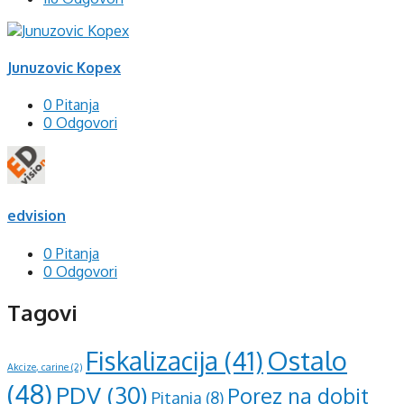
Junuzovic Kopex
0 Pitanja
0 Odgovori
edvision
0 Pitanja
0 Odgovori
Tagovi
Ostalo
Fiskalizacija
(41)
Akcize, carine
(2)
(48)
PDV
(30)
Porez na dobit
Pitanja
(8)