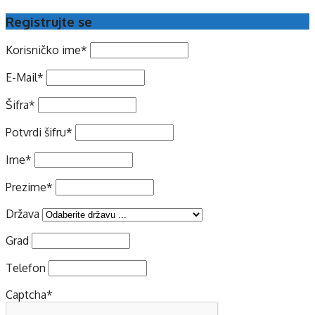
Registrujte se
Korisničko ime
*
E-Mail
*
Šifra
*
Potvrdi šifru
*
Ime
*
Prezime
*
Država
Grad
Telefon
Captcha
*