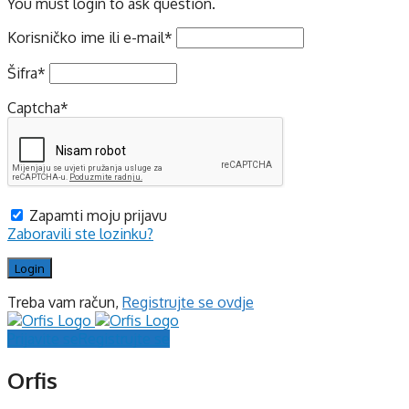
You must login to ask question.
Korisničko ime ili e-mail
*
Šifra
*
Captcha
*
Zapamti moju prijavu
Zaboravili ste lozinku?
Treba vam račun,
Registrujte se ovdje
Prijavite se
Registrujte se
Orfis