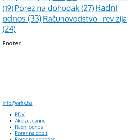
Radni
Porez na dohodak
(27)
(19)
odnos
(33)
Računovodstvo i revizija
(24)
Footer
d.o.o. za računovodstvo, finansije i savjetovanje
Mehmeda Ahmedbegovića bb
75320 Gračanica
+387 35 703 760
+387 35 707 097
info@orfis.ba
PDV
Akcize, carine
Radni odnos
Porez na dobit
Porez na dohodak