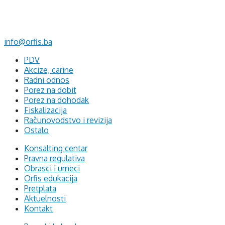
Mehmeda Ahmedbegovića bb
75320 Gračanica
+387 35 703 760
+387 35 707 097
info@orfis.ba
PDV
Akcize, carine
Radni odnos
Porez na dobit
Porez na dohodak
Fiskalizacija
Računovodstvo i revizija
Ostalo
Konsalting centar
Pravna regulativa
Obrasci i urneci
Orfis edukacija
Pretplata
Aktuelnosti
Kontakt