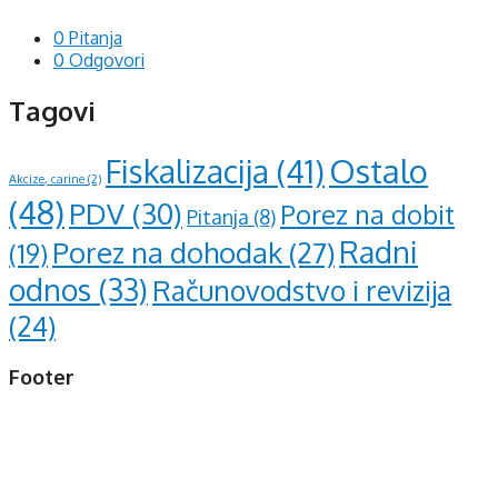
0 Pitanja
0 Odgovori
Tagovi
Ostalo
Fiskalizacija
(41)
Akcize, carine
(2)
(48)
PDV
(30)
Porez na dobit
Pitanja
(8)
Radni
Porez na dohodak
(27)
(19)
odnos
(33)
Računovodstvo i revizija
(24)
Footer
d.o.o. za računovodstvo, finansije i savjetovanje