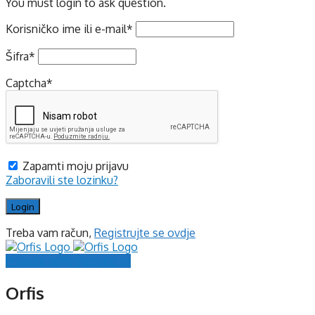
You must login to ask question.
Korisničko ime ili e-mail
*
Šifra
*
Captcha
*
Zapamti moju prijavu
Zaboravili ste lozinku?
Treba vam račun,
Registrujte se ovdje
Prijavite se
Registrujte se
Orfis