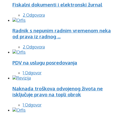
Fiskalni dokumenti i elektronski žurnal
2 Odgovora
Radnik s nepunim radnim vremenom neka
od prava iz radnog ...
2 Odgovora
PDV na uslugu posredovanja
1 Odgovor
Naknada troškova odvojenog života ne
isključuje pravo na topli obrok
1 Odgovor