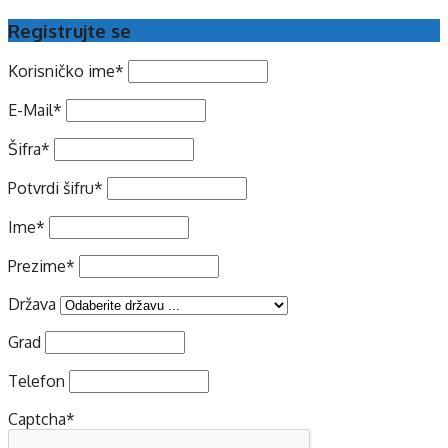
Registrujte se
Korisničko ime
*
E-Mail
*
Šifra
*
Potvrdi šifru
*
Ime
*
Prezime
*
Država
Grad
Telefon
Captcha
*