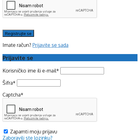
Imate račun?
Prijavite se sada
Prijavite se
Korisničko ime ili e-mail
*
Šifra
*
Captcha
*
Zapamti moju prijavu
Zaboravili ste lozinku?