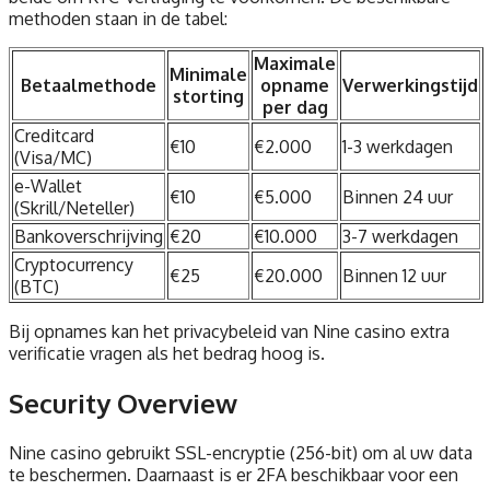
methoden staan in de tabel:
Maximale
Minimale
Betaalmethode
opname
Verwerkingstijd
storting
per dag
Creditcard
€10
€2.000
1-3 werkdagen
(Visa/MC)
e-Wallet
€10
€5.000
Binnen 24 uur
(Skrill/Neteller)
Bankoverschrijving
€20
€10.000
3-7 werkdagen
Cryptocurrency
€25
€20.000
Binnen 12 uur
(BTC)
Bij opnames kan het privacybeleid van Nine casino extra
verificatie vragen als het bedrag hoog is.
Security Overview
Nine casino gebruikt SSL-encryptie (256-bit) om al uw data
te beschermen. Daarnaast is er 2FA beschikbaar voor een