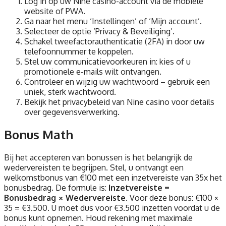
Log in op uw Nine casino-account via de mobiele
website of PWA.
Ga naar het menu ‘Instellingen’ of ‘Mijn account’.
Selecteer de optie ‘Privacy & Beveiliging’.
Schakel tweefactorauthenticatie (2FA) in door uw
telefoonnummer te koppelen.
Stel uw communicatievoorkeuren in: kies of u
promotionele e-mails wilt ontvangen.
Controleer en wijzig uw wachtwoord – gebruik een
uniek, sterk wachtwoord.
Bekijk het privacybeleid van Nine casino voor details
over gegevensverwerking.
Bonus Math
Bij het accepteren van bonussen is het belangrijk de
wedervereisten te begrijpen. Stel, u ontvangt een
welkomstbonus van €100 met een inzetvereiste van 35x het
bonusbedrag. De formule is:
Inzetvereiste =
Bonusbedrag × Wedervereiste
. Voor deze bonus: €100 ×
35 = €3.500. U moet dus voor €3.500 inzetten voordat u de
bonus kunt opnemen. Houd rekening met maximale