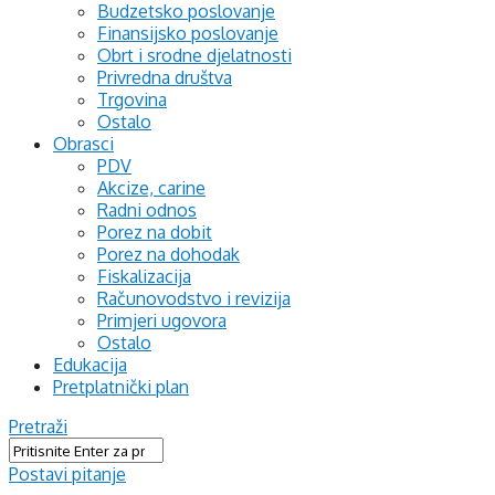
Budzetsko poslovanje
Finansijsko poslovanje
Obrt i srodne djelatnosti
Privredna društva
Trgovina
Ostalo
Obrasci
PDV
Akcize, carine
Radni odnos
Porez na dobit
Porez na dohodak
Fiskalizacija
Računovodstvo i revizija
Primjeri ugovora
Ostalo
Edukacija
Pretplatnički plan
Pretraži
Postavi pitanje