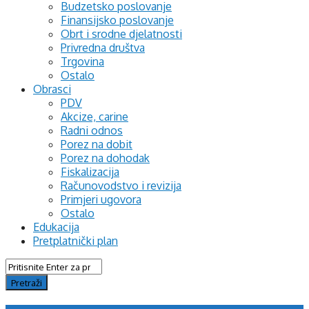
Budzetsko poslovanje
Finansijsko poslovanje
Obrt i srodne djelatnosti
Privredna društva
Trgovina
Ostalo
Obrasci
PDV
Akcize, carine
Radni odnos
Porez na dobit
Porez na dohodak
Fiskalizacija
Računovodstvo i revizija
Primjeri ugovora
Ostalo
Edukacija
Pretplatnički plan