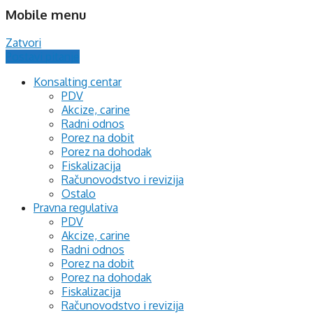
Mobile menu
Zatvori
Postavi pitanje
Konsalting centar
PDV
Akcize, carine
Radni odnos
Porez na dobit
Porez na dohodak
Fiskalizacija
Računovodstvo i revizija
Ostalo
Pravna regulativa
PDV
Akcize, carine
Radni odnos
Porez na dobit
Porez na dohodak
Fiskalizacija
Računovodstvo i revizija