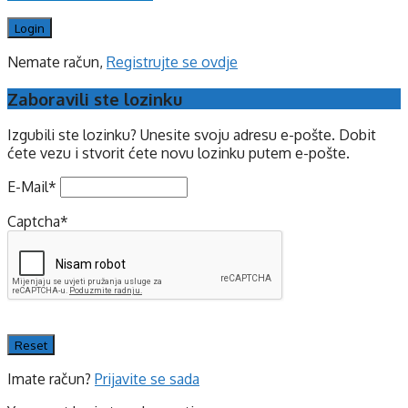
Nemate račun,
Registrujte se ovdje
Zaboravili ste lozinku
Izgubili ste lozinku? Unesite svoju adresu e-pošte. Dobit
ćete vezu i stvorit ćete novu lozinku putem e-pošte.
E-Mail
*
Captcha
*
Imate račun?
Prijavite se sada