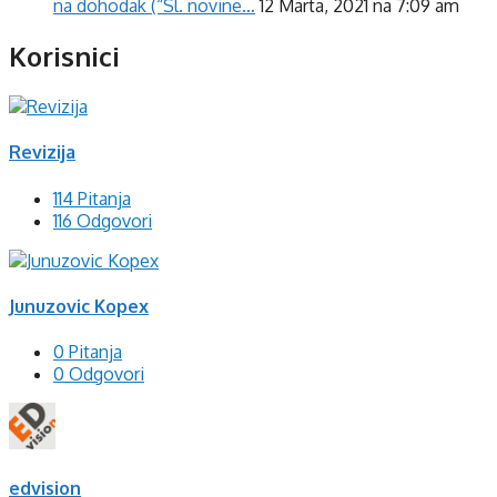
na dohodak (“Sl. novine…
12 Marta, 2021 na 7:09 am
Korisnici
Revizija
114 Pitanja
116 Odgovori
Junuzovic Kopex
0 Pitanja
0 Odgovori
edvision