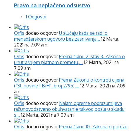
Pravo na neplaćeno odsustvo
1 Odgovor
Orfis
dodao odgovor
U slučaju kada se radi o
menadžerskom ugovoru bez zasnivanja…
12 Marta,
2021 na 7:09 am
Orfis
dodao odgovor
Prema članu 2. stav 3. Zakona o
unutrašnjem platnom prometu,…
12 Marta, 2021 na
7:09 am
Orfis
dodao odgovor
Prema Zakonu o kontroli cijena
(“Sl. novine FBiH”, broj 2/95),…
12 Marta, 2021 na 7:09
am
Orfis
dodao odgovor
Najam opreme podrazumijeva
računovodstveno obuhvatanje takvog posla u skladu
s…
12 Marta, 2021 na 7:09 am
Orfis
dodao odgovor
Prema članu 10. Zakona o porezu