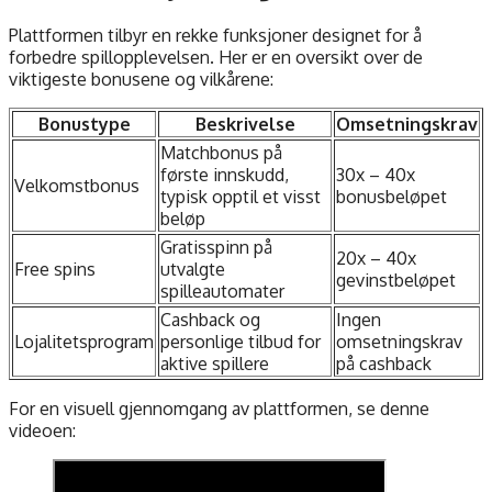
Plattformen tilbyr en rekke funksjoner designet for å
forbedre spillopplevelsen. Her er en oversikt over de
viktigeste bonusene og vilkårene:
Bonustype
Beskrivelse
Omsetningskrav
Matchbonus på
første innskudd,
30x – 40x
Velkomstbonus
typisk opptil et visst
bonusbeløpet
beløp
Gratisspinn på
20x – 40x
Free spins
utvalgte
gevinstbeløpet
spilleautomater
Cashback og
Ingen
Lojalitetsprogram
personlige tilbud for
omsetningskrav
aktive spillere
på cashback
For en visuell gjennomgang av plattformen, se denne
videoen: