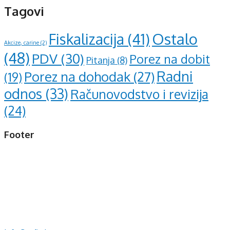
Tagovi
Ostalo
Fiskalizacija
(41)
Akcize, carine
(2)
(48)
PDV
(30)
Porez na dobit
Pitanja
(8)
Radni
Porez na dohodak
(27)
(19)
odnos
(33)
Računovodstvo i revizija
(24)
Footer
d.o.o. za računovodstvo, finansije i savjetovanje
Mehmeda Ahmedbegovića bb
75320 Gračanica
+387 35 703 760
+387 35 707 097