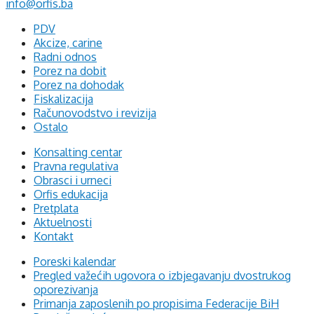
info@orfis.ba
PDV
Akcize, carine
Radni odnos
Porez na dobit
Porez na dohodak
Fiskalizacija
Računovodstvo i revizija
Ostalo
Konsalting centar
Pravna regulativa
Obrasci i urneci
Orfis edukacija
Pretplata
Aktuelnosti
Kontakt
Poreski kalendar
Pregled važećih ugovora o izbjegavanju dvostrukog
oporezivanja
Primanja zaposlenih po propisima Federacije BiH