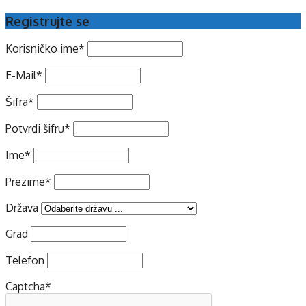
Registrujte se
Korisničko ime
*
E-Mail
*
Šifra
*
Potvrdi šifru
*
Ime
*
Prezime
*
Država
Grad
Telefon
Captcha
*