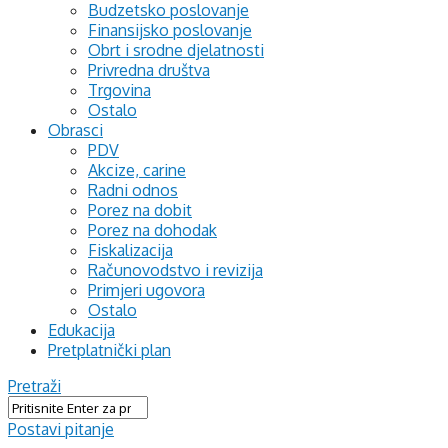
Budzetsko poslovanje
Finansijsko poslovanje
Obrt i srodne djelatnosti
Privredna društva
Trgovina
Ostalo
Obrasci
PDV
Akcize, carine
Radni odnos
Porez na dobit
Porez na dohodak
Fiskalizacija
Računovodstvo i revizija
Primjeri ugovora
Ostalo
Edukacija
Pretplatnički plan
Pretraži
Postavi pitanje