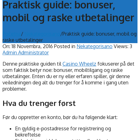
Praktisk guide: bonuser,
mobil og raske utbetalinger
Početna
/
Nekategorisano
/
Praktisk guide: bonuser, mobil og
raske utbetalinger
On:
18 Novembra, 2016
Posted in
Nekategorisano
Views: 3
Admin Administrator
Denne praktiske guiden til
Casino Wheelz
fokuserer på det
som faktisk betyr noe: bonuser, mobiltilgang og raske
utbetalinger. Enten du er ny eller erfaren spiller, gir denne
veiledningen deg alt du trenger for å komme i gang uten
problemer.
Hva du trenger først
Før du oppretter en konto, bør du ha følgende klart:
En gyldig e-postadresse for registrering og
bekreftelse