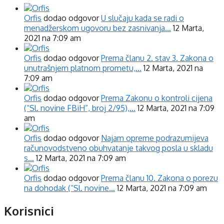
Orfis
dodao odgovor
U slučaju kada se radi o
menadžerskom ugovoru bez zasnivanja…
12 Marta,
2021 na 7:09 am
Orfis
dodao odgovor
Prema članu 2. stav 3. Zakona o
unutrašnjem platnom prometu,…
12 Marta, 2021 na
7:09 am
Orfis
dodao odgovor
Prema Zakonu o kontroli cijena
(“Sl. novine FBiH”, broj 2/95),…
12 Marta, 2021 na 7:09
am
Orfis
dodao odgovor
Najam opreme podrazumijeva
računovodstveno obuhvatanje takvog posla u skladu
s…
12 Marta, 2021 na 7:09 am
Orfis
dodao odgovor
Prema članu 10. Zakona o porezu
na dohodak (“Sl. novine…
12 Marta, 2021 na 7:09 am
Korisnici