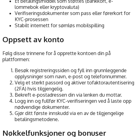
Et betalingsmiddel som støttes (bankkort, e-
lommebok eller kryptovaluta)
Verifiseringsdokumenter som pass eller førerkort for
KYC-prosessen
Stabilt internett for sømløs mobilspilling
Oppsett av konto
Følg disse trinnene for å opprette kontoen din på
plattformen:
Besøk registreringssiden og fyll inn grunnleggende
opplysninger som navn, e-post og telefonnummer.
Velg et sterkt passord og aktiver tofaktorautentisering
(2FA) hvis tilgjengelig.
Bekreft e-postadressen din via lenken du mottar.
Logg inn og fullfør KYC-verifiseringen ved å laste opp
nødvendige dokumenter.
Gjør ditt første innskudd via en av de tilgjengelige
betalingsmetodene.
Nøkkelfunksjoner og bonuser