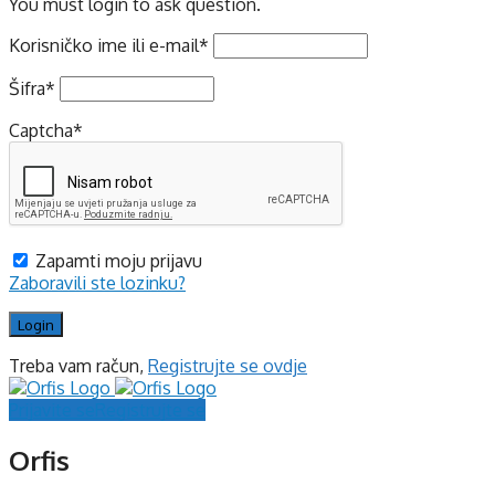
You must login to ask question.
Korisničko ime ili e-mail
*
Šifra
*
Captcha
*
Zapamti moju prijavu
Zaboravili ste lozinku?
Treba vam račun,
Registrujte se ovdje
Prijavite se
Registrujte se
Orfis