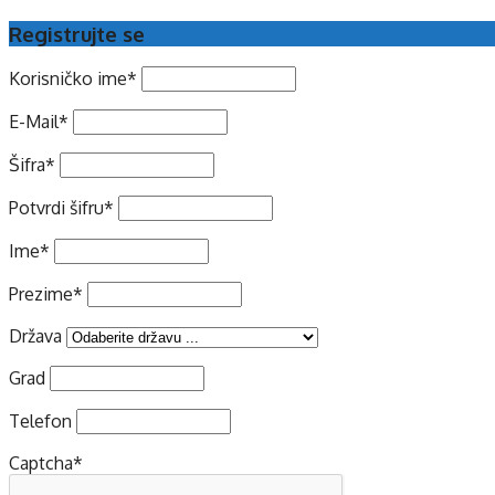
Registrujte se
Korisničko ime
*
E-Mail
*
Šifra
*
Potvrdi šifru
*
Ime
*
Prezime
*
Država
Grad
Telefon
Captcha
*