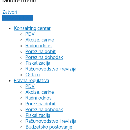
Mobile menu
Zatvori
Postavi pitanje
Konsalting centar
PDV
Akcize, carine
Radni odnos
Porez na dobit
Porez na dohodak
Fiskalizacija
Računovodstvo i revizija
Ostalo
Pravna regulativa
PDV
Akcize, carine
Radni odnos
Porez na dobit
Porez na dohodak
Fiskalizacija
Računovodstvo i revizija
Budzetsko poslovanje