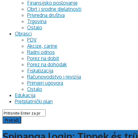
Finansijsko poslovanje
Obrt i srodne djelatnosti
Privredna društva
Trgovina
Ostalo
Obrasci
PDV
Akcize, carine
Radni odnos
Porez na dobit
Porez na dohodak
Fiskalizacija
Računovodstvo i revizija
Primjeri ugovora
Ostalo
Edukacija
Pretplatnički plan
Spinanga login: Tippek és tr