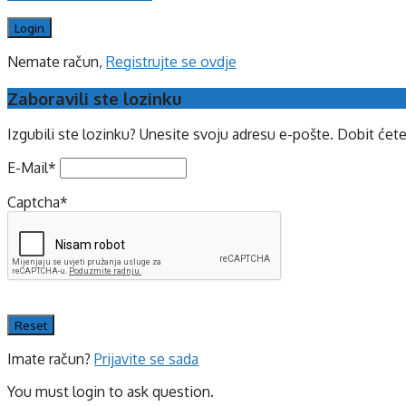
Nemate račun,
Registrujte se ovdje
Zaboravili ste lozinku
Izgubili ste lozinku? Unesite svoju adresu e-pošte. Dobit ćet
E-Mail
*
Captcha
*
Imate račun?
Prijavite se sada
You must login to ask question.