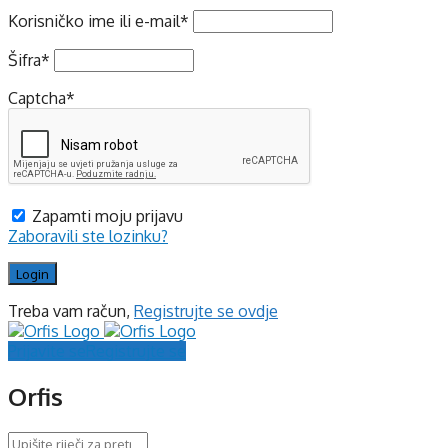
Korisničko ime ili e-mail
*
Šifra
*
Captcha
*
Zapamti moju prijavu
Zaboravili ste lozinku?
Treba vam račun,
Registrujte se ovdje
Prijavite se
Registrujte se
Orfis