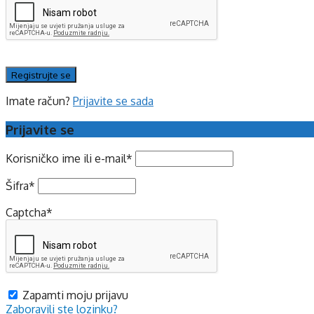
Imate račun?
Prijavite se sada
Prijavite se
Korisničko ime ili e-mail
*
Šifra
*
Captcha
*
Zapamti moju prijavu
Zaboravili ste lozinku?