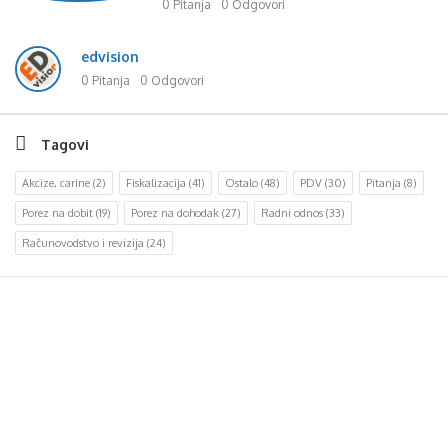
0 Pitanja
0 Odgovori
edvision
0 Pitanja
0 Odgovori
Tagovi
Akcize, carine
(2)
Fiskalizacija
(41)
Ostalo
(48)
PDV
(30)
Pitanja
(8)
Porez na dobit
(19)
Porez na dohodak
(27)
Radni odnos
(33)
Računovodstvo i revizija
(24)
Footer
d.o.o. za računovodstvo, finansije i savjetovanje
Mehmeda Ahmedbegovića bb
75320 Gračanica
+387 35 703 760
+387 35 707 097