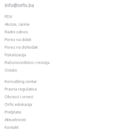
info@orfis.ba
PDV
Akcize, carine
Radni odnos
Porez na dobit
Porez na dohodak
Fiskalizacija
Računovodstvo i revizija
Ostalo
Konsalting centar
Pravna regulativa
Obrasci i urneci
Orfis edukacija
Pretplata
Aktuelnosti
Kontakt