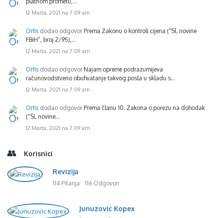
platnom prometu,…
12 Marta, 2021 na 7:09 am
Orfis
dodao odgovor
Prema Zakonu o kontroli cijena (“Sl. novine
FBiH”, broj 2/95),…
12 Marta, 2021 na 7:09 am
Orfis
dodao odgovor
Najam opreme podrazumijeva
računovodstveno obuhvatanje takvog posla u skladu s…
12 Marta, 2021 na 7:09 am
Orfis
dodao odgovor
Prema članu 10. Zakona o porezu na dohodak
(“Sl. novine…
12 Marta, 2021 na 7:09 am
Korisnici
Revizija
114 Pitanja
116 Odgovori
Junuzovic Kopex