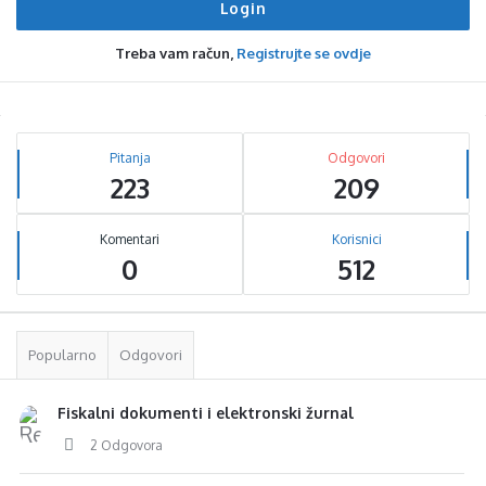
Treba vam račun,
Registrujte se ovdje
Sidebar
Stats
Pitanja
Odgovori
223
209
Komentari
Korisnici
0
512
Popularno
Odgovori
Fiskalni dokumenti i elektronski žurnal
2 Odgovora