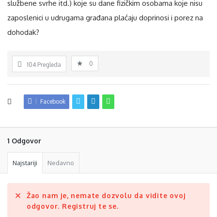
službene svrhe itd.) koje su dane fizičkim osobama koje nisu
zaposlenici u udrugama građana plaćaju doprinosi i porez na
dohodak?
0
104
Pregleda
Facebook
1 Odgovor
Najstariji
Nedavno
Žao nam je, nemate dozvolu da vidite ovoj
odgovor. Registruj te se.