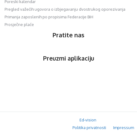
Poreski kalendar
Pregled važećih ugovora o izbjegavanju dvostrukog oporezivanja
Primanja zaposlenih po propisima Federacije BiH
Prosječne plaće
Pratite nas
Preuzmi aplikaciju
© 2020 Orfis.ba. Sva prava zadržana. | by
Ed-vision
.
Politika privatnosti
Impressum