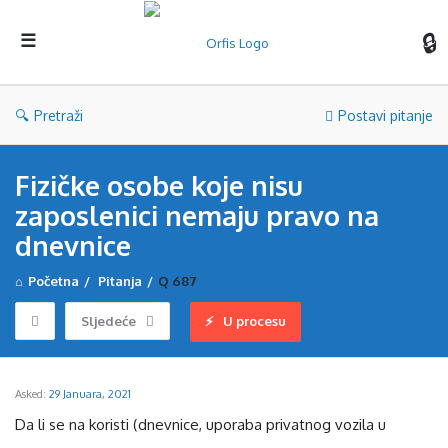
Orf
Pretraži
Postavi pitanje
Fizičke osobe koje nisu
zaposlenici nemaju pravo na
dnevnice
Početna
/
Pitanja
/
Q 687
Sljedeće
U procesu
Asked:
29 Januara, 2021
Da li se na koristi (dnevnice, uporaba privatnog vozila u