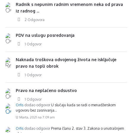
Radnik s nepunim radnim vremenom neka od prava
iz radnog ...
2 Odgovora
PDV na uslugu posredovanja
1 Odgovor
Naknada troškova odvojenog života ne isključuje
pravo na topli obrok
1 Odgovor
Pravo na neplaćeno odsustvo
1 Odgovor
Orfis
dodao odgovor
U slučaju kada se radi o menadžerskom
ugovoru bez zasnivanja…
12 Marta, 2021 na 7:09 am
Orfis
dodao odgovor
Prema članu 2. stav 3. Zakona o unutrašnjem