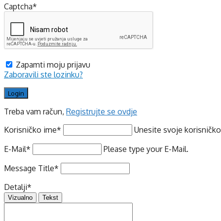
Captcha
*
Zapamti moju prijavu
Zaboravili ste lozinku?
Treba vam račun,
Registrujte se ovdje
Korisničko ime
*
Unesite svoje korisničko
E-Mail
*
Please type your E-Mail.
Message Title
*
Detalji
*
Vizualno
Tekst