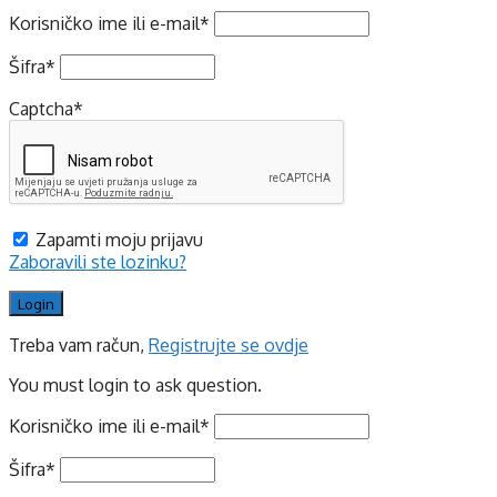
Korisničko ime ili e-mail
*
Šifra
*
Captcha
*
Zapamti moju prijavu
Zaboravili ste lozinku?
Treba vam račun,
Registrujte se ovdje
You must login to ask question.
Korisničko ime ili e-mail
*
Šifra
*