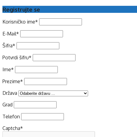
Registrujte se
Korisničko ime
*
E-Mail
*
Šifra
*
Potvrdi šifru
*
Ime
*
Prezime
*
Država
Grad
Telefon
Captcha
*