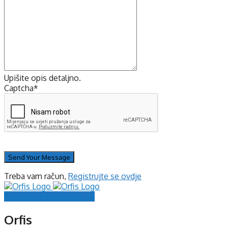
Upišite opis detaljno.
Captcha
*
Treba vam račun,
Registrujte se ovdje
Prijavite se
Registrujte se
Orfis