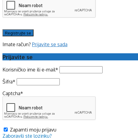
Imate račun?
Prijavite se sada
Prijavite se
Korisničko ime ili e-mail
*
Šifra
*
Captcha
*
Zapamti moju prijavu
Zaboravili ste lozinku?