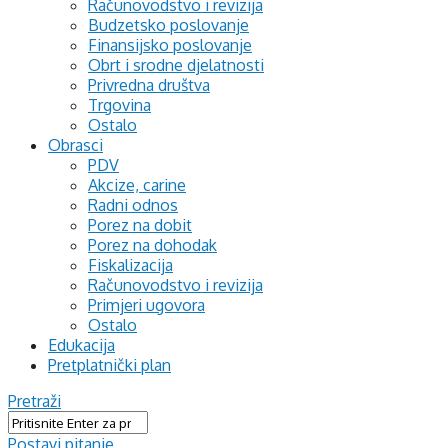
Računovodstvo i revizija
Budzetsko poslovanje
Finansijsko poslovanje
Obrt i srodne djelatnosti
Privredna društva
Trgovina
Ostalo
Obrasci
PDV
Akcize, carine
Radni odnos
Porez na dobit
Porez na dohodak
Fiskalizacija
Računovodstvo i revizija
Primjeri ugovora
Ostalo
Edukacija
Pretplatnički plan
Pretraži
Postavi pitanje