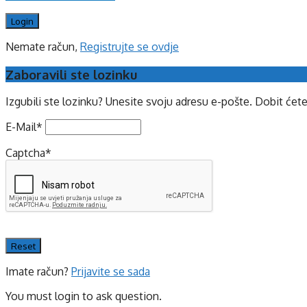
Nemate račun,
Registrujte se ovdje
Zaboravili ste lozinku
Izgubili ste lozinku? Unesite svoju adresu e-pošte. Dobit ćet
E-Mail
*
Captcha
*
Imate račun?
Prijavite se sada
You must login to ask question.