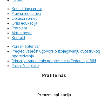
Konsalting centar
Pravna regulativa
Obrasci i urneci
Orfis edukacija
Pretplata
Aktuelnosti
Kontakt
Poreski kalendar
Pregled važećih ugovora o izbjegavanju dvostrukog
oporezivanja
Primanja zaposlenih po propisima Federacije BiH
Prosječne plaće
Pratite nas
Preuzmi aplikaciju