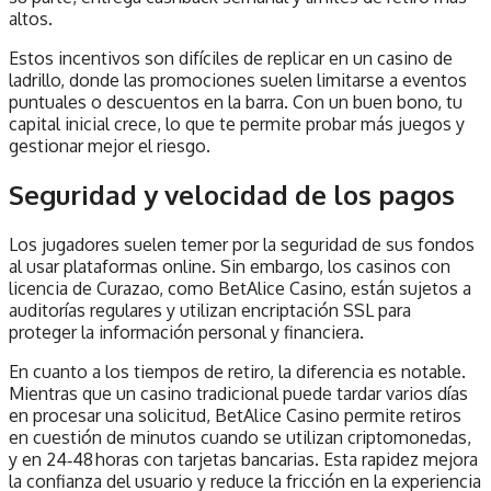
altos.
Estos incentivos son difíciles de replicar en un casino de
ladrillo, donde las promociones suelen limitarse a eventos
puntuales o descuentos en la barra. Con un buen bono, tu
capital inicial crece, lo que te permite probar más juegos y
gestionar mejor el riesgo.
Seguridad y velocidad de los pagos
Los jugadores suelen temer por la seguridad de sus fondos
al usar plataformas online. Sin embargo, los casinos con
licencia de Curazao, como BetAlice Casino, están sujetos a
auditorías regulares y utilizan encriptación SSL para
proteger la información personal y financiera.
En cuanto a los tiempos de retiro, la diferencia es notable.
Mientras que un casino tradicional puede tardar varios días
en procesar una solicitud, BetAlice Casino permite retiros
en cuestión de minutos cuando se utilizan criptomonedas,
y en 24‑48 horas con tarjetas bancarias. Esta rapidez mejora
la confianza del usuario y reduce la fricción en la experiencia