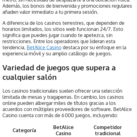
Además, los bonos de bienvenida y promociones regulares
añaden valor inmediato a tu primera sesión.
A diferencia de los casinos terrestres, que dependen de
horarios limitados, los sitios web funcionan 24/7. Esto
significa que puedes jugar cuando te apetezca, sin
restricciones. Entre los operadores que lideran esta
tendencia,
BetAlice Casino
destaca por su enfoque en la
experiencia móvil y su amplio catálogo de juegos.
Variedad de juegos que supera a
cualquier salón
Los casinos tradicionales suelen ofrecer una selección
limitada de mesas y tragaperras. En cambio, los casinos
online pueden albergar miles de títulos gracias a los
acuerdos con múltiples proveedores de software. BetAlice
Casino cuenta con más de 6 000 juegos, incluyendo:
BetAlice
Competidor
Categoría
Casino
tradicional