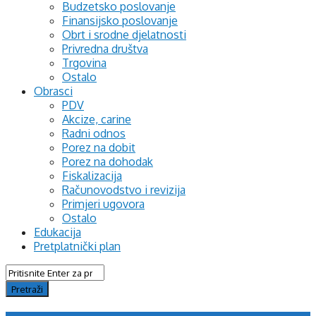
Budzetsko poslovanje
Finansijsko poslovanje
Obrt i srodne djelatnosti
Privredna društva
Trgovina
Ostalo
Obrasci
PDV
Akcize, carine
Radni odnos
Porez na dobit
Porez na dohodak
Fiskalizacija
Računovodstvo i revizija
Primjeri ugovora
Ostalo
Edukacija
Pretplatnički plan