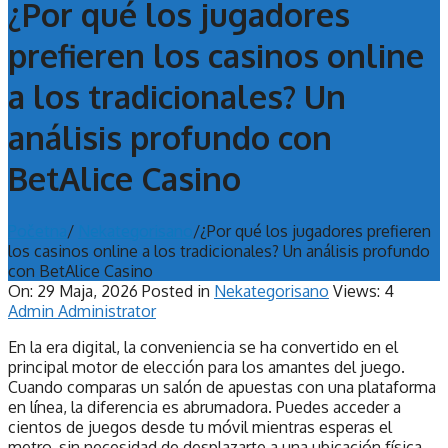
¿Por qué los jugadores
prefieren los casinos online
a los tradicionales? Un
análisis profundo con
BetAlice Casino
Početna
/
Nekategorisano
/
¿Por qué los jugadores prefieren
los casinos online a los tradicionales? Un análisis profundo
con BetAlice Casino
On:
29 Maja, 2026
Posted in
Nekategorisano
Views: 4
Admin Administrator
En la era digital, la conveniencia se ha convertido en el
principal motor de elección para los amantes del juego.
Cuando comparas un salón de apuestas con una plataforma
en línea, la diferencia es abrumadora. Puedes acceder a
cientos de juegos desde tu móvil mientras esperas el
metro, sin necesidad de desplazarte a una ubicación física.