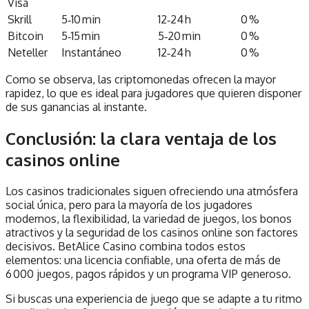
Visa
Skrill
5‑10 min
12‑24 h
0 %
Bitcoin
5‑15 min
5‑20 min
0 %
Neteller
Instantáneo
12‑24 h
0 %
Como se observa, las criptomonedas ofrecen la mayor
rapidez, lo que es ideal para jugadores que quieren disponer
de sus ganancias al instante.
Conclusión: la clara ventaja de los
casinos online
Los casinos tradicionales siguen ofreciendo una atmósfera
social única, pero para la mayoría de los jugadores
modernos, la flexibilidad, la variedad de juegos, los bonos
atractivos y la seguridad de los casinos online son factores
decisivos. BetAlice Casino combina todos estos
elementos: una licencia confiable, una oferta de más de
6 000 juegos, pagos rápidos y un programa VIP generoso.
Si buscas una experiencia de juego que se adapte a tu ritmo