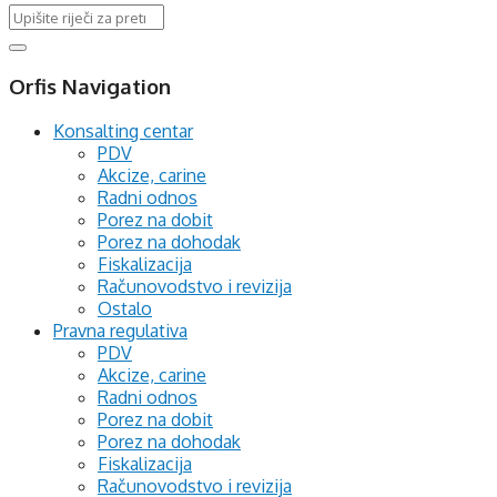
Orfis Navigation
Konsalting centar
PDV
Akcize, carine
Radni odnos
Porez na dobit
Porez na dohodak
Fiskalizacija
Računovodstvo i revizija
Ostalo
Pravna regulativa
PDV
Akcize, carine
Radni odnos
Porez na dobit
Porez na dohodak
Fiskalizacija
Računovodstvo i revizija