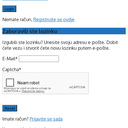
Nemate račun,
Registrujte se ovdje
Zaboravili ste lozinku
Izgubili ste lozinku? Unesite svoju adresu e-pošte. Dobit
ćete vezu i stvorit ćete novu lozinku putem e-pošte.
E-Mail
*
Captcha
*
Imate račun?
Prijavite se sada