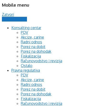
Mobile menu
Zatvori
Postavi pitanje
Konsalting centar
PDV
Akcize, carine
Radni odnos
Porez na dobit
Porez na dohodak
Fiskalizacija
Računovodstvo i revizija
Ostalo
Pravna regulativa
PDV
Akcize, carine
Radni odnos
Porez na dobit
Porez na dohodak
Fiskalizacija
Računovodstvo i revizija