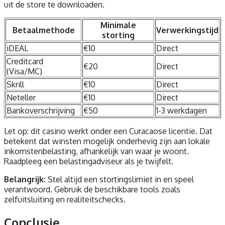
uit de store te downloaden.
Minimale
Betaalmethode
Verwerkingstijd
storting
iDEAL
€10
Direct
Creditcard
€20
Direct
(Visa/MC)
Skrill
€10
Direct
Neteller
€10
Direct
Bankoverschrijving
€50
1-3 werkdagen
Let op: dit casino werkt onder een Curacaose licentie. Dat
betekent dat winsten mogelijk onderhevig zijn aan lokale
inkomstenbelasting, afhankelijk van waar je woont.
Raadpleeg een belastingadviseur als je twijfelt.
Belangrijk:
Stel altijd een stortingslimiet in en speel
verantwoord. Gebruik de beschikbare tools zoals
zelfuitsluiting en realiteitschecks.
Conclusie