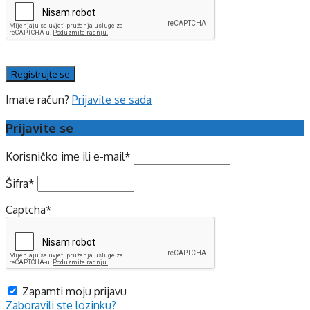
Imate račun?
Prijavite se sada
Prijavite se
Korisničko ime ili e-mail
*
Šifra
*
Captcha
*
Zapamti moju prijavu
Zaboravili ste lozinku?