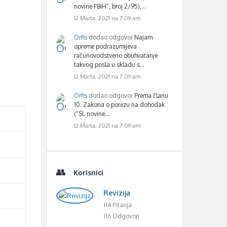
novine FBiH”, broj 2/95),…
12 Marta, 2021 na 7:09 am
Orfis
dodao odgovor
Najam
opreme podrazumijeva
računovodstveno obuhvatanje
takvog posla u skladu s…
12 Marta, 2021 na 7:09 am
Orfis
dodao odgovor
Prema članu
10. Zakona o porezu na dohodak
(“Sl. novine…
12 Marta, 2021 na 7:09 am
Korisnici
Revizija
114 Pitanja
116 Odgovori