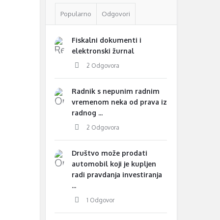
Popularno
Odgovori
Fiskalni dokumenti i
elektronski žurnal
2 Odgovora
Radnik s nepunim radnim
vremenom neka od prava iz
radnog ...
2 Odgovora
Društvo može prodati
automobil koji je kupljen
radi pravdanja investiranja
...
1 Odgovor