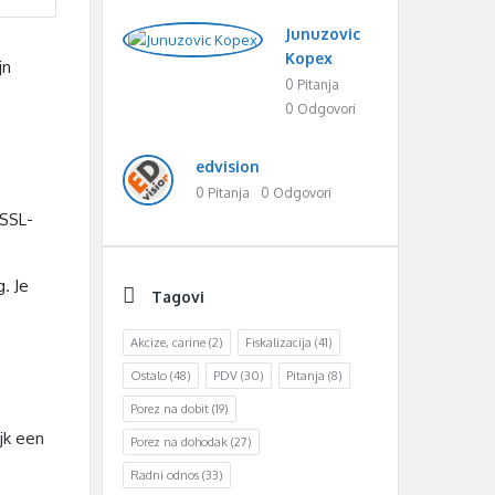
Junuzovic
Kopex
jn
0 Pitanja
0 Odgovori
edvision
0 Pitanja
0 Odgovori
 SSL-
. Je
Tagovi
Akcize, carine
(2)
Fiskalizacija
(41)
Ostalo
(48)
PDV
(30)
Pitanja
(8)
Porez na dobit
(19)
jk een
Porez na dohodak
(27)
Radni odnos
(33)