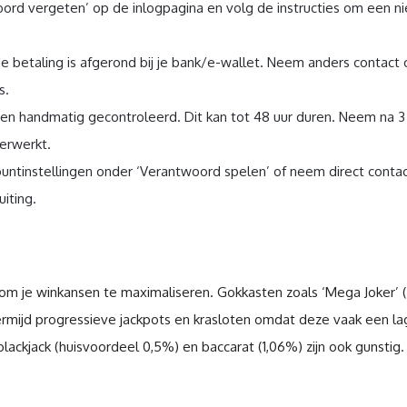
ord vergeten’ op de inlogpagina en volg de instructies om een n
e betaling is afgerond bij je bank/e-wallet. Neem anders contact
s.
 handmatig gecontroleerd. Dit kan tot 48 uur duren. Neem na 3
verwerkt.
untinstellingen onder ‘Verantwoord spelen’ of neem direct conta
iting.
om je winkansen te maximaliseren. Gokkasten zoals ‘Mega Joker’
Vermijd progressieve jackpots en krasloten omdat deze vaak een l
ackjack (huisvoordeel 0,5%) en baccarat (1,06%) zijn ook gunstig.