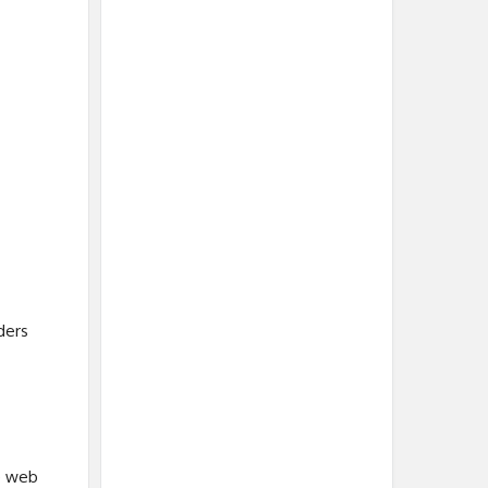
ders
e web