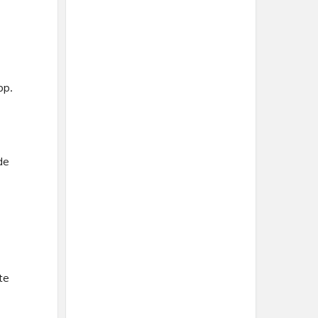
pp.
de
te